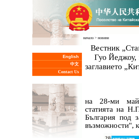
начало
>
новини
Вестник „Ста
Гуо Йеджоу,
English
中文
заглавието „Ки
Contact Us
на 28-ми май
статията на Н.
България под з
възможности", к