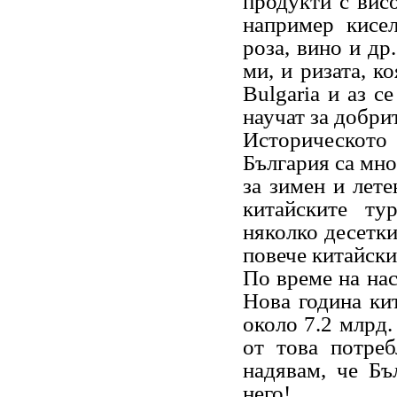
продукти с висо
например кисел
роза, вино и др
ми, и ризата, к
Bulgaria и аз с
научат за добри
Историческото 
България са мно
за зимен и лете
китайските ту
няколко десетки
повече китайски
По време на нас
Нова година ки
около 7.2 млрд.
от това потреб
надявам, че Бъ
него!