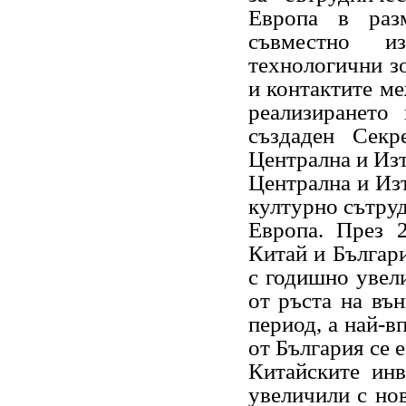
Европа в раз
съвместно и
технологични з
и контактите ме
реализирането
създаден Секр
Централна и Изт
Централна и Из
културно сътруд
Европа. През 
Китай и Българи
с годишно увели
от ръста на въ
период, а най-в
от България се 
Китайските инв
увеличили с но