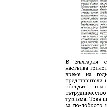
В България с
настъпва топлот
време на год
представители н
обсъдят план
сътрудничество
туризма. Това щ
за по-доброто 