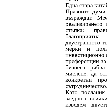
Една стара кита
Празните думи 
възраждат. Ме
реализирането
стъпка: прав
благоприятн
двустранното тъ
мерки и поли
инвестиционно с
преференции за 
бизнеса трябва
мислене, да от
конкретни пр
сътрудничест
Като посланик
заедно с всичк
изведем двуст