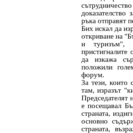
сътрудничеств
доказателство 
ръка отправят 
Бих искал да из
откриване на "Б
и туризъм",
пристигналите 
да изкажа сър
положили голе
форум.
За тези, които 
там, изразът "к
Председателят н
е посещавал Бъ
страната, издиг
основно съдър
страната, възр