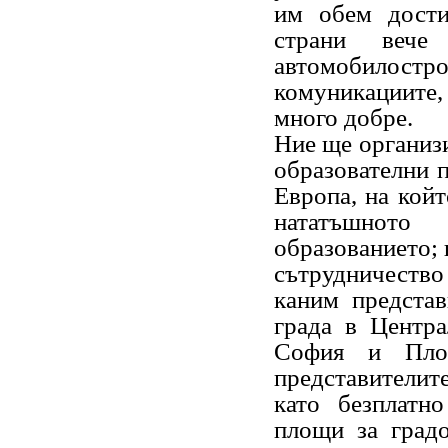
им обем дости
страни вече 
автомобилост
комуникациите,
много добре.
Ние ще организ
образователни 
Европа, на койт
нататъшното
образованието; 
сътрудничество
каним предста
града в Центра
София и Плов
представителите
като безплатн
площи за градо