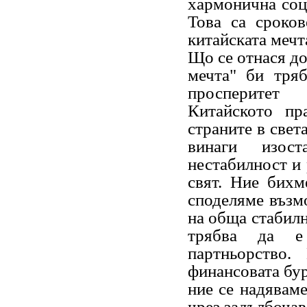
хармонична соц
Това са сроков
китайската мечт
Що се отнася до
мечта" би тря
просперитет
Китайското пр
страните в света
винаги изос
нестабилност и 
свят. Ние бихм
споделяме възмо
на обща стабилн
трябва да е
партньорство.
финансовата бур
ние се надявам
чрез задълбочав