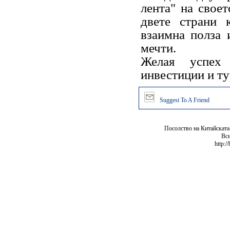
лента" на своет
двете страни 
взаимна полза 
мечти.
Желая успех 
инвестиции и т
Suggest To A Friend
Посолство на Китайската
Вси
http:/