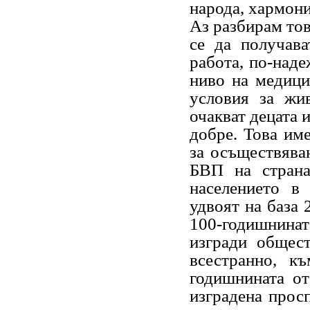
народа, хармон
Аз разбирам тов
се да получава
работа, по-наде
ниво на медици
условия за жив
очакват децата и
добре. Това им
за осъществяван
БВП на страна
населението в
удвоят на база 
100-годишнина
изгради общест
всестранно, к
годишнината от
изградена прос