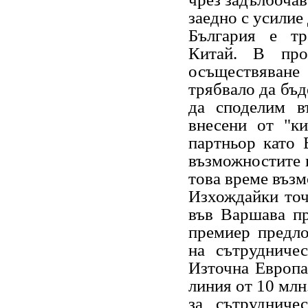
заедно с усилие 
България е тр
Китай. В про
осъществяван
трябвало да бъд
да споделим в
внесени от "ки
партньор като 
възможностите п
това време възм
Изхождайки точ
във Варшава пр
премиер предло
на сътрудниче
Източна Европа
линия от 10 млн
за сътрудниче