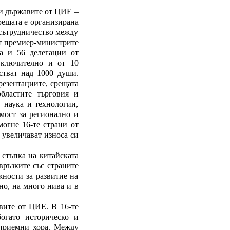
 и държавите от ЦИЕ –
рещата е организирана
 сътрудничество между
ат премиер-министрите
а и 56 делегации от
включително и от 10
стват над 1000 души.
резентациите, срещата
бластите търговия и
 наука и технологии,
мост за регионално и
могне 16-те страни от
увеличават износа си
 стъпка на китайската
връзките със страните
жности за развитие на
но, на много нива и в
вите от ЦИЕ. В 16-те
огато историческо и
оприемни хора. Между