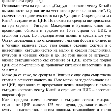
финансовата сфера и др.
Основната тема на срещата е „Сътрудничеството между Китай
възможности за развитие на местните и регионални власти". С
съвместно от правителството на гр. Чунцин и Секретариата за
Китай и страните от ЦИЕ. По покана на срещата ще присъств
на три страни - Унгария, Македония и Румъния, също так
провинции, области и градове на 16-те страни от ЦИЕ, 
столични града. По предварителни данни, в срещата ще уча
Освен церемонията по откриването, главния форум и бизнес п
в Чунцин включва също така редица отделни форуми в о
инвестиции, сътрудничество на малки и средни предприятия,
културен и човешки обмен и др. По този начин се изгражда 
бизнес сътрудничество със страните от ЦИЕ, което ще подпо
ЦИЕ още по-успешно да привличат китайски инвестиции и да 
за Китай.
Може да се каже, че срещата в Чунцин е още една съществена
страна в осъществяването на 12-те мерки за задълбочаване на 
от ЦИЕ, чрез която се предоставят ценни платформи и възмо
сътрудничеството между Китай и страните от ЦИЕ – всестран
широки сфери.
Китай придава голямо значение на сътрудничеството с държа
страни от ЦИЕ живеят 125 мил. души, държавите имат б
културно наследство, красива природа, трудолюбиви и гост