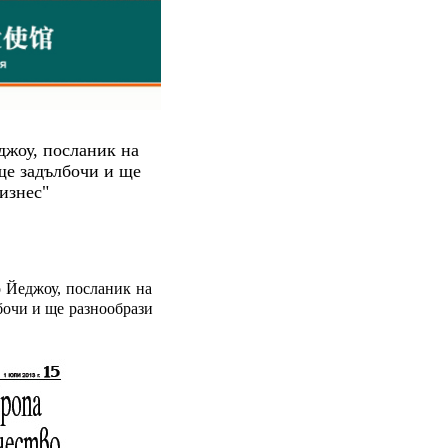
джоу, посланик на
ще задълбочи и ще
изнес"
о Йеджоу, посланик на
бочи и ще разнообрази