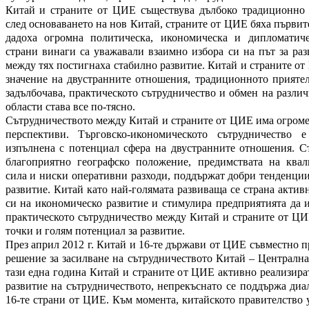
Китай и страните от ЦИЕ съществува дълбоко традиционно 
след основаването на нов Китай, страните от ЦИЕ бяха първите
дадоха огромна политическа, икономическа и дипломатиче
страни винаги са уважавали взаимно избора си на път за ра
между тях постигнаха стабилно развитие. Китай и страните о
значение на двустранните отношения, традиционното приятел
задълбочава, практическото сътрудничество и обмен на разли
области става все по-тясно.
Сътрудничеството между Китай и страните от ЦИЕ има огроме
перспективи. Търговско-икономическото сътрудничество 
изпълнена с потенциал сфера на двустранните отношения. 
благоприятно географско положение, предимствата на ква
сила и ниски оперативни разходи, поддържат добри тенденци
развитие. Китай като най-голямата развиваща се страна актив
си на икономическо развитие и стимулира предприятията да 
практическото сътрудничество между Китай и страните от Ц
точки и голям потенциал за развитие.
През април 2012 г. Китай и 16-те държави от ЦИЕ съвместно п
решение за засилване на сътрудничеството Китай – Централн
тази една година Китай и страните от ЦИЕ активно реализира
развитие на сътрудничеството, непрекъснато се поддържа диа
16-те страни от ЦИЕ. Към момента, китайското правителство 