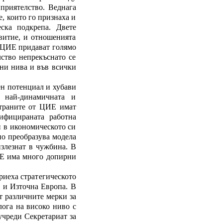
приятелство. Веднага
, които го признаха и
ска подкрепа. Двете
звитие, и отношенията
т ЦИЕ придават голямо
ство непрекъснато се
чни нива и във всички
н потенциал и хубави
е най-динамичната и
Страните от ЦИЕ имат
лифицираната работна
и в икономическото си
но преобразува модела
излезнат в чужбина. В
ИЕ има много допирни
риеха стратегическото
а и Източна Европа. В
т различните мерки за
лога на високо ниво с
учреди Секретариат за