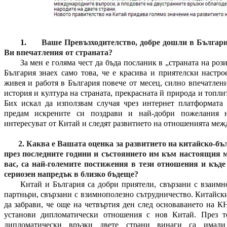
1.
Ваше Превъзходителство, добре дошли в Българи
Ви впечатления от страната?
За мен е голяма чест да бъда посланик в „страната на роз
България знаех само това, че е красива и приятелски настро
живея и работя в България повече от месец, силно впечатлен
история и култура на страната, прекрасната й природа и топли
Бих искал да използвам случая чрез интернет платформата
предам искрените си поздрави и най-добри пожелания 
интересуват от Китай и следят развитието на отношенията меж
2.
Каква е Вашата оценка за развитието на китайско-б
през последните години и състоянието им към настоящия 
вас, са най-големите постижения в тези отношения и къде
сериозен напредък в близко бъдеще?
Китай и България са добри приятели, свързани с взаимн
партньри, свързани с взимнополезно сътрудничество. Китайск
да забрави, че още на четвъртия ден след основаването на К
установи дипломатически отношения с нов Китай. През т
дипломатически връзки двете страни винаги са имали