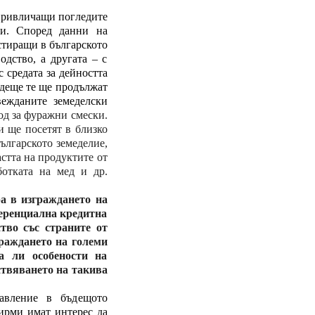
 привличащи погледите
ни. Според данни на
стиращи в българското
одство, а другата – с
 средата за дейността
ъдеще те ще продължат
вежданите земеделски
од за фуражни смески.
 ще посетят в близко
българското земеделие,
стта на продуктите от
ботката на мед и др.
а в изграждането на
еренциална кредитна
ство със страните от
граждането на големи
а ли особености на
ствяването на такива
равление в бъдещото
ирми имат интерес да