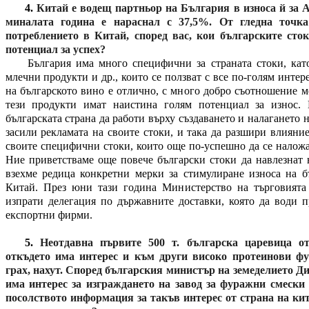
4.
Китай е водещ партньор на България в износа й за А
миналата година е нараснал с 37,5%. От гледна точк
потреблението в Китай, според вас, кои българските сто
потенциал за успех?
България има много специфични за страната стоки, като
млечни продукти и др., които се ползват с все по-голям интер
на българското вино е отлично, с много добро съотношение м
тези продукти имат наистина голям потенциал за износ.
българската страна да работи върху създаването и налагането 
засили рекламата на своите стоки, и така да разшири влияни
своите специфични стоки, които още по-успешно да се наложа
Ние приветстваме още повече български стоки да навлезнат 
взехме редица конкретни мерки за стимулиране износа на б
Китай. През юни тази година Министерство на търговията
изпрати делегация по държавните доставки, която да води п
експортни фирми.
5.
Неотдавна първите 500 т. българска царевица от
откъдето има интерес и към други високо протеинови ф
грах, нахут. Според българския министър на земеделието 
има интерес за изграждането на завод за фуражни смески
посолството информация за такъв интерес от страна на к