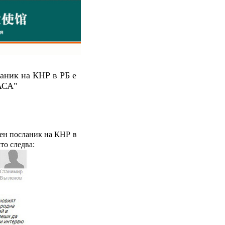
аник на КНР в РБ е
АСА"
щен посланик на КНР в
то следва: