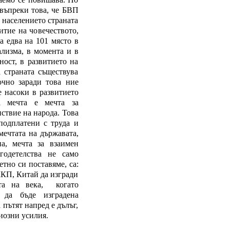
 въпреки това, че БВП
а населението страната
витие на човечеството,
а едва на 101 място в
ализма, в момента и в
ост, в развитието на
 страната съществува
очно заради това ние
е насоки в развитието
та мечта е мечта за
ствие на народа. Това
 подплатени с труда и
мечтата на държавата,
на, мечта за взаимен
годетелства не само
етно си поставяме, са:
 ККП, Китай да изгради
та на века,
когато
 да бъде изградена
 пътят напред е дълъг,
иозни усилия.