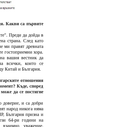
я. Какви са първите
ите". Преди да дойда в
ена страна. След като
ие ми правят древната
те гостоприемни хора.
 на вашия вестник да
на всички, които се
ду Китай и България.
ългарските отношения
момент? Къде, според
 може да се постигне
о доверие, и са добри
ият народ никога няма
НР, България призна и
ези 64-ри години на
 взаимно уважение,