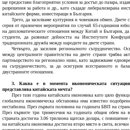
ще предостави благоприятни условия за достъп до пазара, изда
разрешения за работа и др., като създаде либерализирана инс
китайските фирми, инвестиращи в България.
Трето, да засилваме културния и човешкия обмен. Двете 
серия от празнични мероприятия по случай 65-годишния юбил
на дипломатическите отношения между Китай и България, да
студенти, да развиват дейността на Институтите Конфуци
традиционната дружба между народите на двете страни.
Четвърто, да засилим регионалното сътрудничество. Ос
между централните правителства на двете страни трябва ак
партньорството на регионално ниво, като задвижваме едновр
на сътрудничеството, за да осигурим всестранното и бал
двустранните отношения.
3.
Каква е в момента икономическата ситуаци
представлява китайската мечта?
През тази година китайската икономика като цяло функц
глобалната икономическа обстановка има известно подобрени
нестабилна. През първата половина на годината БВП на страна
През първите три тримесечия на годината общия обем на 
страната достигна 3.06 трилиона щатски долара, с повишение
на китайската икономика достигна второ място в света, всички
развиват всестранно, жизненото равнище на населението осе