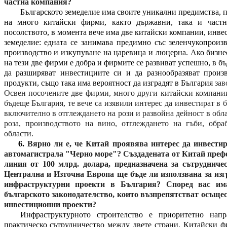
частна компания?
Българското земеделие има своите уникални предимства,
на много китайски фирми, както държавни, така и част
посолството, в момента вече има две китайски компании, инве
земеделие: едната се занимава предимно със зеленчукопроизв
производство и изкупуване на царевица и люцерна. Ако бизнес
на тези две фирми е добра и фирмите се развиват успешно, в б
да разширяват инвестициите си и да разнообразяват произ
продукти, също така има вероятност да изградят в България
зав
Освен посочените две фирми, много други китайски компании
бъдеще България, те вече са изявили интерес да инвестират в 
включително в отглеждането на рози и развойна дейност в обла
роза, производството на вино, отглеждането на гъби, обра
области.
6.
Вярно ли е, че Китай проявява интерес да инвестир
автомагистрала "Черно море"? Създадената от Китай преф
линия от 100 млрд. долара, предназначена за сътрудниче
Централна и Източна Европа ще бъде ли използвана за из
инфраструктурни проекти в България? Според вас им
българското законодателство, които възпрепятстват осъще
инвестиционни проекти?
Инфраструктурното строителство е приоритетно нап
практическо сътрудничество между двете страни. Китайски ф