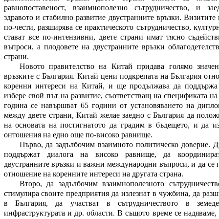
равнопоставеност, взаимнополезно сътрудничество, и за
здравото и стабилно развитие двустранните връзки. Визитите 
по-чести, разширява се практическото сътрудничество, култу
стават все по-интензивни, двете страни имат тясно съдейст
въпроси, а плодовете на двустранните връзки облагодетелст
страни.
Новото правителство на Китай придава голямо значен
връзките с България. Китай цени подкрепата на България отн
коренни интереси на Китай, и ще продължава да поддържа
избере свой път на развитие, съответстващ на спецификата на
година се навършват 65 години от установяването на дипл
между двете страни, Китай желае заедно с България да поло
на основата на постигнатото да градим в бъдещето, и да и
онтошения на едно още по-високо равнище.
Първо, да задълбочим взаимното политическо доверие. Д
поддържат диалога на високо равнище, да координир
двустранните връзки и важни международни въпроси, и да се
отношение на коренните интереси на другата страна.
Второ, да задълбочим взаимнополезното сътрудничеств
стимулира своите предприятия да излезнат в чужбина, да раз
в България, да участват в сътрудничеството в земедел
инфраструктурата и др. области. В същото време се надяваме, 