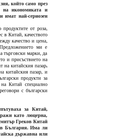
зия, който само през
а на икономиката и
ки имат най-сериозен
 продуктите от роза,
ес в Китай, качеството
ежду качество и цена,
 Предложението ми е
на търговски марки, да
ето и присъствието на
т на китайския пазар
.
на китайския пазар, и
ългарски продукти за
 на Китай специално
реговори с български
пътуваха за Китай,
уражи като люцерна,
Димитър Греков Китай
 в България. Има ли
итайска държавна или