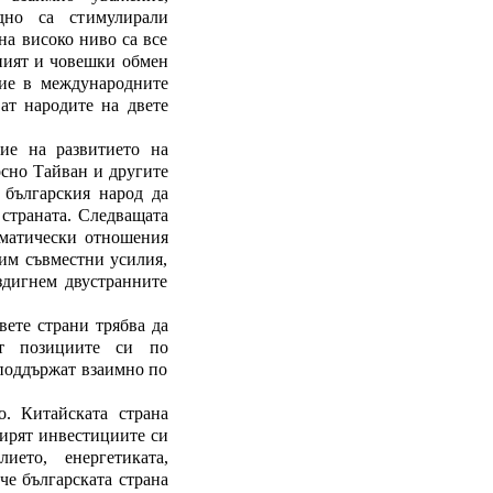
едно са стимулирали
на високо ниво са все
рният и човешки обмен
вие в международните
ват народите на двете
ие на развитието на
осно Тайван и другите
 българския народ да
 страната. Следващата
оматически отношения
жим съвместни усилия,
здигнем двустранните
вете страни трябва да
ат позициите си по
 поддържат взаимно по
о. Китайската страна
ширят инвестициите си
ието, енергетиката,
че българската страна