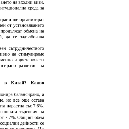
ването на входни визи,
титуционална среда за
страни ще организират
ей от установяването
 продължат обмена на
й, да се задълбочава
вен сътрудничеството
тивно да стимулираме
еменно и двете колела
ансирано развитие на
я в Китай? Какво
ионира балансирано, а
е, но все още остава
та нарастна със 7.6%.
външната търговия на
 от 7.7%. Общият обем
 социални дейности се
заемо се повишава. Но