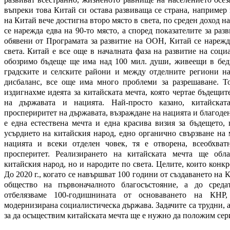
въпреки това Китай си остава развиваща се страна, например
на Китай вече достигна второ място в света, по среден доход н
се нарежда едва на 90-то място, а според показателите за раз
обявени от Програмата за развитие на ООН, Китай се нарежд
света. Китай е все още в началната фаза на развитие на соци
обозримо бъдеще ще има над 100 мил. души, живеещи в бедн
градските и селските райони и между отделните региони на
дисбаланс, все още има много проблеми за разрешаване. Т
издигнахме идеята за китайската мечта, която чертае бъдещит
на държавата и нацията. Най-просто казано, китайска
проспериритет на държавата, възраждане на нацията и благоден
е една естествена мечта и една красива визия за бъдещето,
усърдието на китайския народ, едно органично свързване на 
нацията и всеки отделен човек, тя е отворена, всеобхват
просперитет. Реализирането на китайската мечта ще обла
китайския народ, но и народите по света. Целите, които конкр
До 2020 г., когато се навършват 100 години от създаването на
общество на първоначалното благосъстояние, а до среда
отбелязваме 100-годишнината от основаването на КНР,
модернизирана социалистическа държава. Задачите са трудни, а
за да осъществим китайската мечта ще е нужно да положим сер