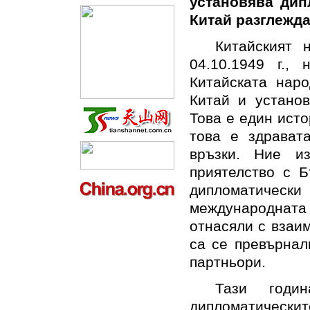
установява дип
Китай разглежда
Китайският 
04.10.1949 г.,
Китайската наро
Китай и установ
Това е един исто
това е здрават
връзки. Ние и
приятелство с Б
дипломатически
международната 
отнасяли с взаи
са се превърнал
партньори.
Тази годин
дипломатическит