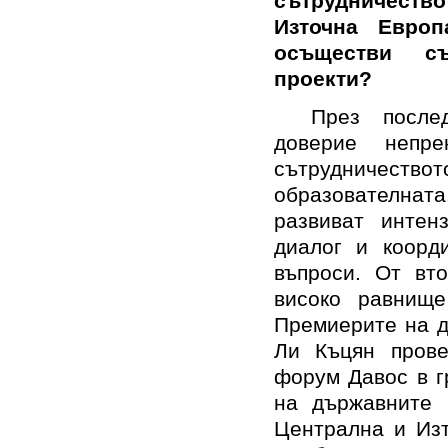
сътрудничествот
Източна Евро
осъществи съ
проекти?
През после
доверие непре
сътрудничеств
образователната
развиват интен
диалог и коорд
въпроси. От вт
високо равнище
Премиерите на д
Ли Къцян прове
форум Давос в г
на държавните 
Централна и Изт