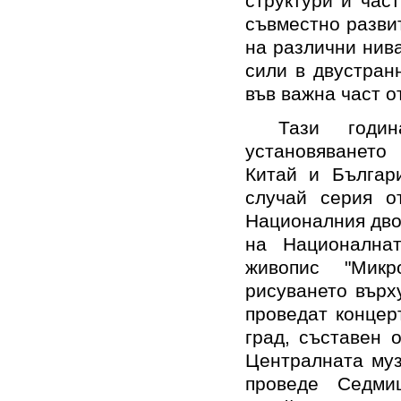
структури и час
съвместно разви
на различни нив
сили в двустран
във важна част о
Тази годи
установяванет
Китай и Българ
случай
серия о
Националния дв
на Националнат
живопис
"Мик
рисуването върх
проведат концер
град, съставен 
Централната
му
проведе Седми