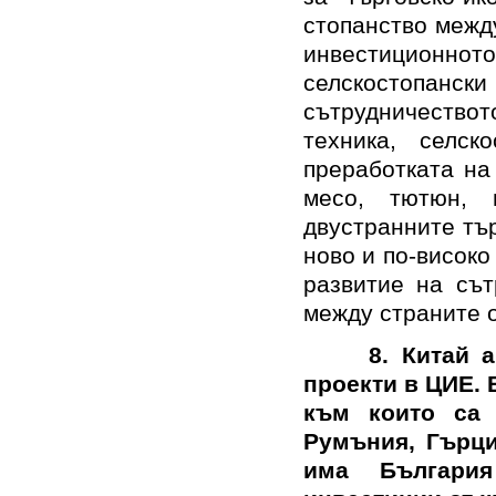
стопанство межд
инвестиционнот
селскостопа
сътрудничество
техника, селск
преработката на
месо, тютюн, 
двустранните тъ
ново и по-високо
развитие на сът
между страните о
8. Китай 
проекти в ЦИЕ. 
към които са 
Румъния, Гърци
има България