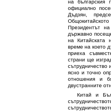
на българския 
официално посе
Дъдзян, предс
Общокитайското 
Президентът на
държавно посеще
на Китайската 
време на което 
приеха съвмест
страни ще изгра
сътрудничество и
ясно и точно оп
отношения и б
двустранните от
Китай и Бъл
сътрудничествот
сътрудничествот