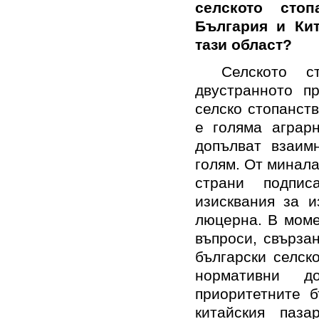
селското сто
България и Кит
тази област?
Селското с
двустранното п
селско стопанст
е голяма
аграрн
допълват взаим
голям
.
От минал
страни
подпис
изисквания за 
люцерна.
В мом
въпроси, свърза
български селск
нормативни д
приоритетните б
китайския паз