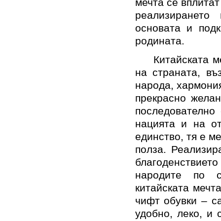
мечта се вплитат
реализирането
основата и подк
родината.
Китайската м
на страната, въ
народа, хармония
прекрасно желан
последователно 
нацията и на от
единство, тя е м
полза. Реализир
благоденствието
народите по с
китайската мечт
чифт обувки – с
удобно, леко, и