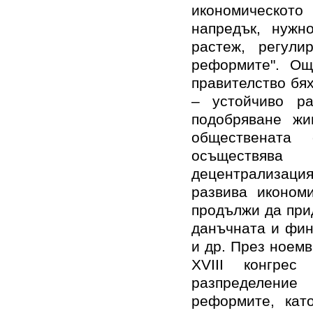
икономическото
напредък, нужн
растеж, регули
реформите". Ощ
правителство бя
– устойчиво ра
подобряване жи
обществената 
осъществяв
децентрализация
развива иконом
продължи да при
данъчната и фин
и др. През ноем
XVIII
конгрес 
разпределени
реформите, кат