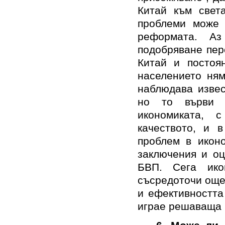
Китай към свет
проблеми може 
реформата. А
подобряване пер
Китай и постоя
населението
ням
наблюдава извес
но то върви п
икономиката, 
качеството, и 
проблем в иконо
заключения и оц
БВП. Сега
ик
съсредоточи още
и ефективността
играе решаваща