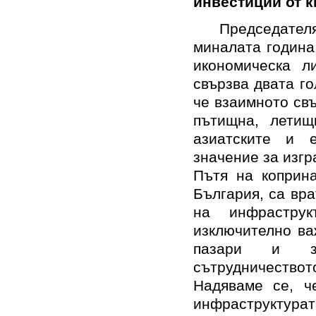
инвестиции от 
Председател
миналата година
икономическа л
свързва двата г
че взаимното св
пътищна, летищ
азиатските и 
значение
за
изгр
Пътя на коприн
България, са вра
на инфрастру
изключително ва
пазари и за
сътрудничеств
Надяваме се
, ч
инфраструктур