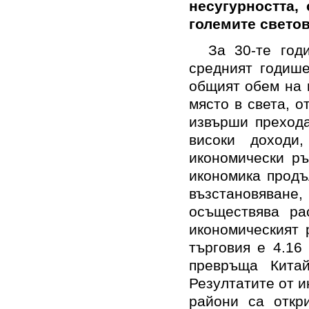
несугурността,
големите светов
За 30-те год
средният годише
общият обем на 
място в света, 
извърши прехода
високи доходи
икономически ръ
икономика продъ
възстановява
осъществява ра
икономическият 
търговия е 4.16
превръща Китай
Резултатите от и
райони са откр