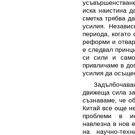
усъвършенстван
иска наистина д
сметка трябва да
усилия. Независ
периода, когато 
реформи и отваря
е следвал принц
си сили и само
привличаме в до
усилия да осъщес
Задълбочав
движеща сила за
съзнаваме, че о
Китай все още не
проблеми в ик
навлезна в нов е
на научно-техн