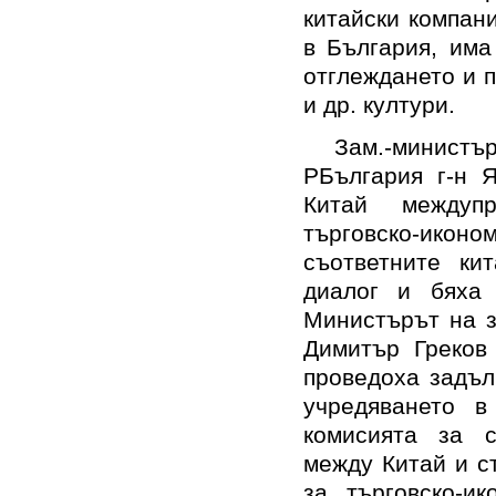
китайски компан
в България, има
отглеждането и 
и др. култури
.
Зам.-минист
РБългария г-н 
Китай междуп
търговско-икон
съответните ки
диалог и бяха 
Министърът на з
Димитър Греков 
проведоха задъл
учредяването в
комисията за с
между Китай и с
за търговско-ик