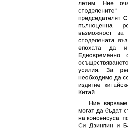
летим. Ние оч
споделените"
председателят С
пълноценна р
възможност за
споделената въз
епохата да и
Едновременно 
осъществяването
усилия. За ре
необходимо да се
издигне китайск
Китай.
Ние вярваме
могат да бъдат 
на консенсуса, 
Си Дзинпин и Б