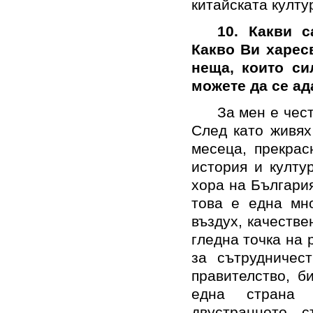
китайската култур
10. Какви 
Какво Ви харес
неща, които си
можете да се ад
За мен е
чес
След като живях
месеца, прекрас
история и култу
хора на Българи
това е една мно
въздух, качестве
гледна точка на 
за сътрудничес
правителство, б
една страна
двустранното с