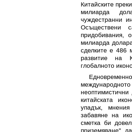
Китайските преки
милиарда дол
чуждестранни ин
Осъществени 
придобивания, 
милиарда долара
сделките е 486 
развитие на 
глобалното икон
Едновременно
международното
неоптимистични 
китайската ико
упадък, мнения
забавяне на ик
сметка би довел
приземяване", д