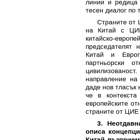
линии и редица 
тесен диалог по 
Страните от 
на Китай с ЦИ
китайско-европе
председателят 
Китай и Евро
партньорски о
цивилизованост
направление на
даде нов тласък 
че в контекста
европейските от
страните от ЦИЕ
3. Неотдав
описа концепция
Китай възприем