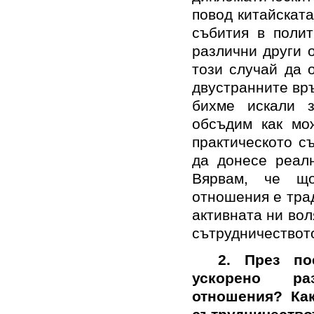
повод китайскат
събития в полит
различни други 
този случай да 
двустранните връ
бихме искали 
обсъдим как мо
практическото с
да донесе реалн
Вярвам, че що
отношения е тра
активната ни вол
сътрудничествот
2. През по
ускорено раз
отношения? Как