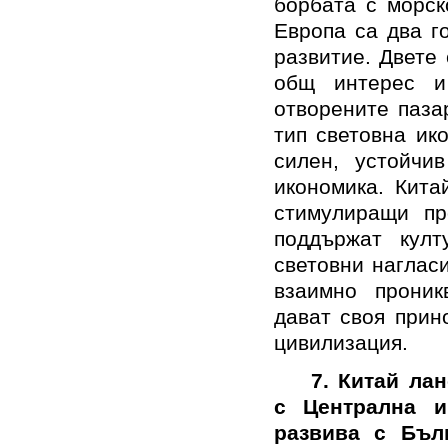
борбата с морск
Европа са два г
развитие.
Двете 
общ интерес и
отворените паза
тип световна ик
силен, устойч
икономика. Кит
стимулиращи пр
поддържат култ
световни наглас
взаимно проник
дават своя прин
цивилизация.
7. Китай ла
с Централна и
развива с Бъл