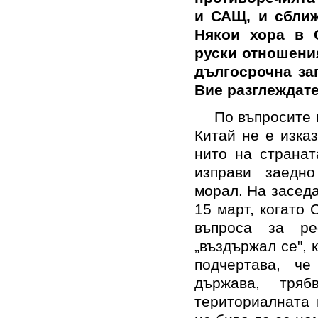
и САЩ, и сближ
Някои хора в С
руски отношения
дългосрочна зап
Вие разглеждате
По въпросите 
Китай не е изка
нито на странат
изправи заедн
морал. На засед
15 март, когато
въпроса за ре
„въздържал се", 
подчертава, ч
държава, тря
териториалната 