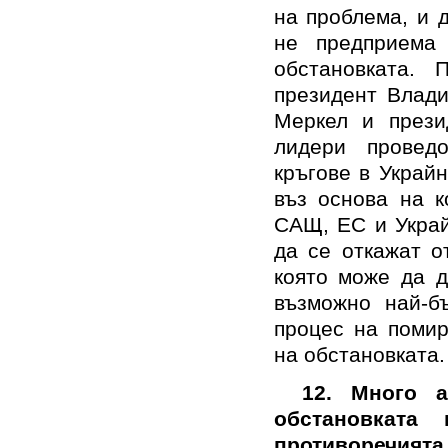
на проблема, и 
не предприема
обстановката. 
президент Влади
Меркел и през
лидери проведо
кръгове в Украйн
въз основа на к
САЩ, ЕС и Украй
да се откажат о
която може да д
възможно най-б
процес на помир
на обстановката.
12.
Много а
обстановката
противоречията