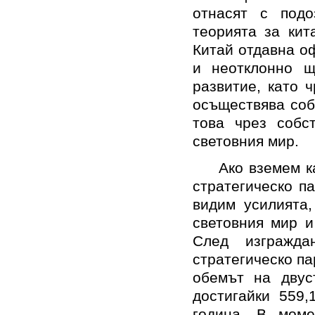
отнасят с подо
теорията за кит
Китай отдавна о
и неотклонно 
развитие, като 
осъществява соб
това чрез собс
световния мир.
Ако вземем к
стратегическо п
видим усилията,
световния мир и
След изгражда
стратегическо па
обемът на двус
достигайки
559,
година. В моме