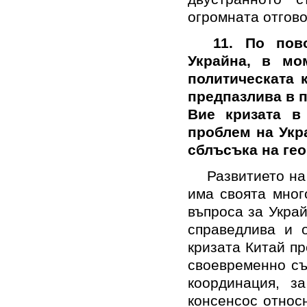
огромната
отгово
11.
По пов
Украйна
, в мо
политическата
к
предпазлива в п
Вие кризата 
проблем на Укра
сблъсъка на ге
Развитието на
има своята
мног
въпроса за
Укра
справедлива и
кризата
Китай пр
своевременно съ
координация
, з
консенсос относ