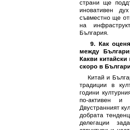
страни ще поддъ
иновативен ду
съвместно ще от
на инфраструк
България.
9. Как оцен
между Българи
Какви китайски
скоро в Българ
Китай и Бълга
традиции в кул
години културни
по-активен и
Двустранният ку
добрата тенденц
делегации зад