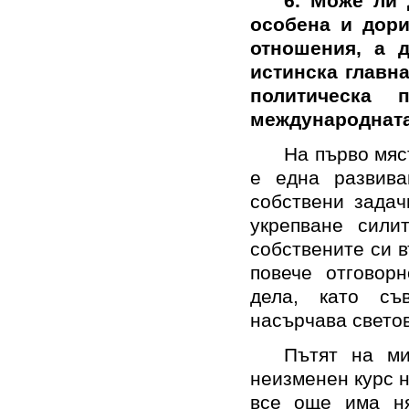
6. Може ли 
особена и дор
отношения, а д
истинска главн
политическа 
международната
На първо мяс
е една развива
собствени задач
укрепване сили
собствените си 
повече отговорн
дела
,
като съ
насърча
ва
свето
Пътят на ми
неизменен курс н
все още има ня