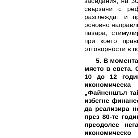
заседания, на 3
свързани с ре
разглеждат и п
основно направл
пазара, стимули
при което прав
отговорности в п
5. В момента
място в света. С
10 до 12 год
икономическ
„Файненшъл тай
избегне финансо
да реализира н
през 80-те годи
преодолее нег
икономическо