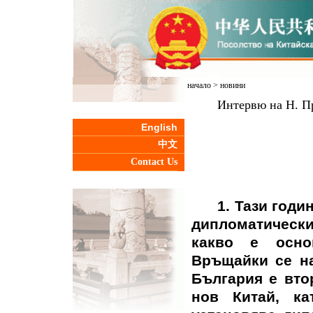
начало
>
новини
Интервю на Н. П
English
中文
Contact Us
1. Тази год
дипломатическ
какво е осно
Връщайки се на
България е вто
нов Китай, к