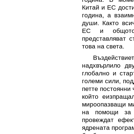
Китай и ЕС дост
година
, а взаим
души. Както вс
ЕС и общо
представляват 
това на
света.
Въздействие
надхвърлило дв
глобално и стар
големи
сили, по
петте постоянни 
който еизпраща
мироопазващи ми
на
помощи за
провеждат
ефек
ядрената програ