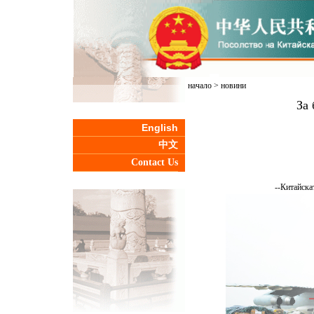
начало
>
новини
За 
English
中文
Contact Us
--Китайска