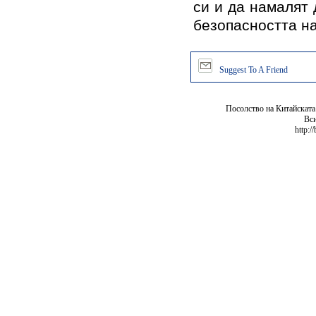
си и да намалят 
безопасността на
Suggest To A Friend
Посолство на Китайската
Вси
http:/