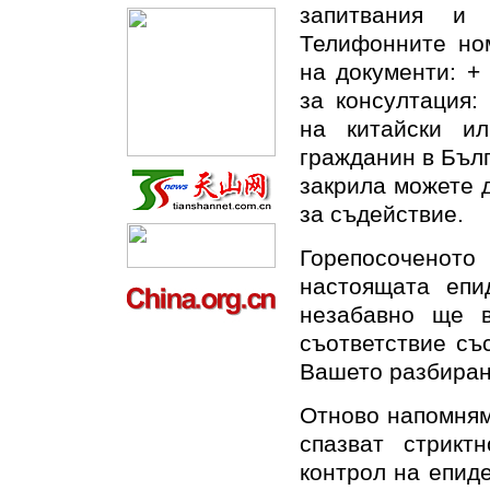
запитвания и
Телифонните ном
на документи: +
за консултация:
на китайски ил
гражданин в Бълг
закрила можете 
за съдействие.
Горепосочено
настоящата епи
незабавно ще в
съответствие съ
Вашето разбиран
Отново напомням
спазват стрикт
контрол на епид