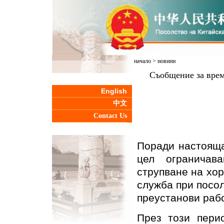
начало
>
новини
Съобщение за врем
English
中文
Contact Us
Поради настояща
цел ограничав
струпване на хор
служба при посо
преустанови рабо
През този пери