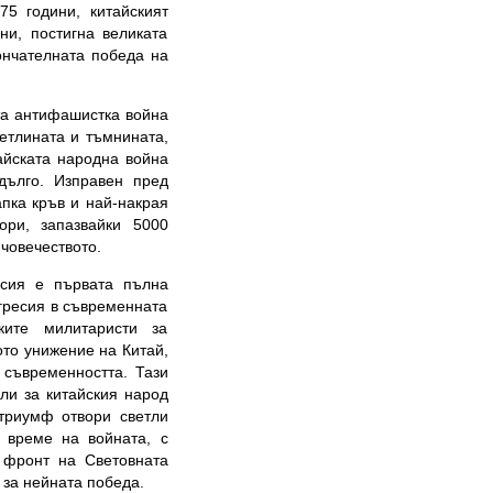
75 години, китайският
ни, постигна великата
ончателната победа на
та антифашистка война
етлината и тъмнината,
айската народна война
дълго. Изправен пред
апка кръв и най-накрая
ори, запазвайки 5000
 човечеството.
есия е първата пълна
агресия в съвременната
ките милитаристи за
ото унижение на Китай,
 съвременността. Тази
ли за китайския народ
 триумф отвори светли
о време на войната, с
 фронт на Световната
 за нейната победа.