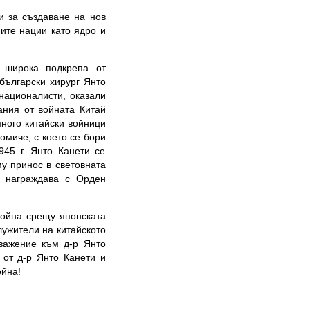
и за създаване на нов
ите нации като ядро и
и широка подкрепа от
български хирург Янто
националисти, оказали
ания от войната Китай
много китайски войници
омиче, с което се бори
945 г. Янто Канети се
му принос в световната
о награждава с Орден
война срещу японската
лужители на китайското
уважение към д-р Янто
 от д-р Янто Канети и
ойна!