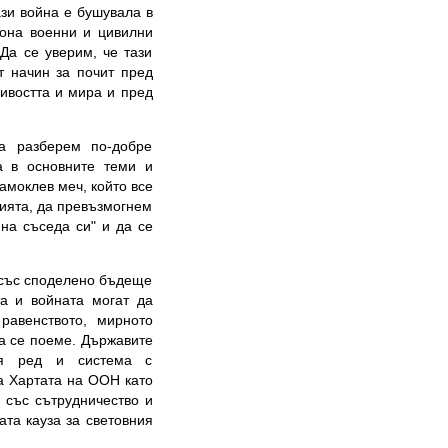
ази война е бушувала в
иона военни и цивилни
Да се уверим, че тази
т начин за почит пред
ливостта и мира и пред
да разберем по-добре
а в основните теми и
амоклев меч, който все
рията, да превъзмогнем
на съседа си" и да се
 със споделено бъдеще
та и войната могат да
равенството, мирното
да се поеме. Държавите
ия ред и система с
а Хартата на ООН като
 със сътрудничество и
ата кауза за световния