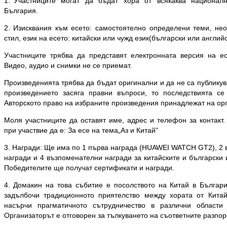
1.
Участниците могат да бъдат хора от всякаква национал
България.
2. Изисквания към есето: самостоятелно определени теми, не
стил, език на есето
: китайски или чужд език(български или английс
Участниците трябва да представят електронната версия на е
Видео, аудио и снимки не се приемат.
Произведенията трябва да бъдат оригинални и да не са публикув
произведението засяга правни въпроси, то последствията се
Авторското право на избраните произведения принадлежат на ор
Моля участниците да оставят име, адрес и телефон за контакт.
при участвие да е: За есе на тема„Аз и Китай"
3. Награди: Ще има по 1 първа награда (HUAWEI WATCH GT2), 2 
награди и 4 възпоменателни награди за китайските и български 
Победителите ще получат сертификати и награди.
4. Домакин на това събитие е посолството на Китай в Българи
задълбочи традиционното приятелство между хората от Кита
насърчи прагматичното сътрудничество в различни области
Организаторът е отговорен за тълкуването на съответните разпор