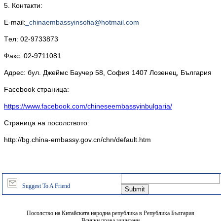
5. Контакти:
Е-mail:
chinaembassyinsofia@hotmail.com
Tел: 02-9733873
Факс: 02-9711081
Адрес: бул. Джеймс Баучер 58, София 1407 Лозенец, България
Facebook страница:
https://www.facebook.com/chineseembassyinbulgaria/
Страница на посолството:
http://bg.china-embassy.gov.cn/chn/default.htm
Suggest To A Friend
Посолство на Китайската народна република в Република България
Всички права защитени