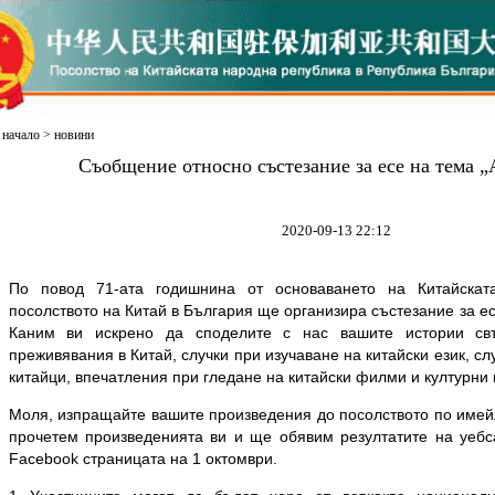
начало
>
новини
Съобщение относно състезание за есе на тема „
2020-09-13 22:12
По повод 71-ата годишнина от основаването на Китайскат
посолството на Китай в България ще организира състезание за есе
Каним ви искрено да споделите с нас вашите истории свъ
преживявания в Китай, случки при изучаване на китайски език, сл
китайци,
впеч
атления при гледане на китайски филми и културни 
Моля, изпращайте вашите произведения до посолството по имей
прочетем произведенията ви и ще обявим резултатите на уебс
Facebook страницата на 1 октомври.