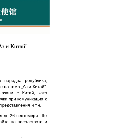
Аз и Китай"
а народна република,
 на тема „Аз и Китай".
рзани с Китай, като
учки при комуникация с
представления и т.н.
л до 26 септември. Ще
айта на посолството и