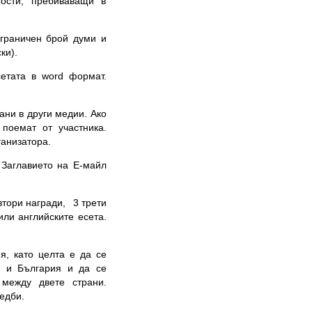
ности, пребиваващи в
ограничен брой думи и
ки).
сетата в word формат.
ани в други медии. Ако
 поемат от участника.
ганизатора.
 Заглавието на Е-майл
втори награди, 3 трети
или английските есета.
я, като целта е да се
й и България и да се
 между двете страни.
едби.