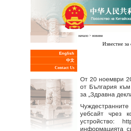
начало
>
новини
Известие за
English
中文
Contact Us
От 20 ноември 2
от България към
за „Здравна декл
Чуждестранните
уебсайт чрез к
устройство: http
информацията си