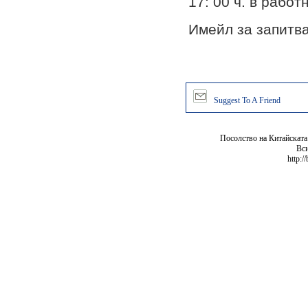
17: 00 ч. в работ
Имейл за запитва
Suggest To A Friend
Посолство на Китайската
Вси
http:/