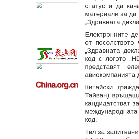
статус и да кач
материали за да 
„Здравната декла
Електронните де
от посолството 
„Здравната декл
код с логото „H
представят ел
авиокомпанията д
Китайски гражд
Тайван) връщащи
кандидатстват за
международната 
код.
Тел за запитвания