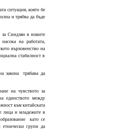
та ситуация, която бе
илна и трябва да бъде
 за Синдзян в новите
 насока на работата,
ското върховенство на
социална стабилност в
на закона трябава да
ване на чувството за
на единството между
ежност към китайската
е лица и младежите в
 образование като се
и етнически групи да