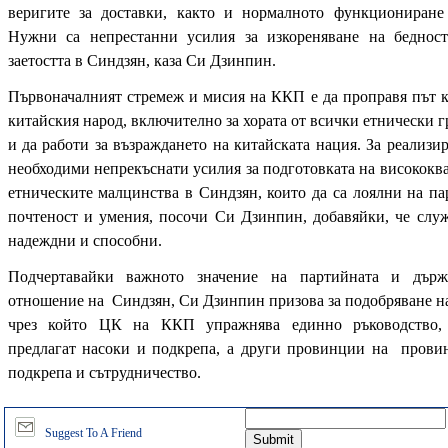
веригите за доставки, както и нормалното функциониране
Нужни са непрестанни усилия за изкореняване на бедност
заетостта в Синдзян, каза Си Дзинпин.
Първоначалният стремеж и мисия на ККП е да проправя път к
китайския народ, включително за хората от всички етнически г
и да работи за възраждането на китайската нация. За реализир
необходими непрекъснати усилия за подготовката на високок
етническите малцинства в Синдзян, които да са лоялни на па
почтеност и умения, посочи Си Дзинпин, добавяйки, че служ
надеждни и способни.
Подчертавайки важното значение на партийната и държ
отношение на Синдзян, Си Дзинпин призова за подобряване н
чрез който ЦК на ККП упражнява единно ръководство, 
предлагат насоки и подкрепа, а други провинции на прови
подкрепа и сътрудничество.
Suggest To A Friend