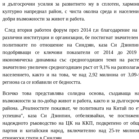
и дългосрочни усилия за развитието му в сплотен, хармо
културно напреднал район, с чиста околна среда и населени
добри възможности за живот и работа.
След втория работен форум през 2014 г,и благодарение на
различни институции и организации, бе постигнат значителен
политиките по отношение на Синдзян, каза Си Дзинпин
подобряващи се ключови показатели от 2014 до 2019 г
икономическа динамика със средногодишен темп на рас
значително увеличен средногодишен ръст от 9,1% на разполагае
населението, както и на това, че над 2,92 милиона от 3,09
региона са се избавили от бедността.
Всичко това представлява солидна основа, създаваща 
възможности за по-добър живот и работа, както и за дългосроч
района. „Реалностите показват, че политиката на Китай по 
успешна", каза Си Дзинпин, отбелязвайки, че постижен
надеждното ръководство на ЦК на ККП, подкрепено от общ
партия и китайския народ, включително над 25-те милио
етнически групи в Синдзян.