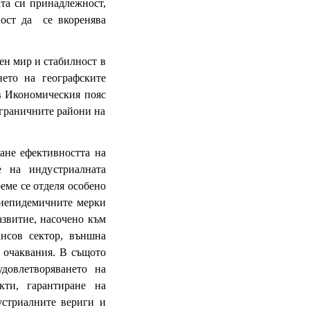
ата си принадлежност,
ност да се вкоренява
ен мир и стабилност в
нето на географските
в Икономическия пояс
 граничните райони на
ане ефективността на
е на индустриалната
еме се отделя особено
тиепидемичните мерки
азвитие, насочено към
ансов сектор, външна
 очаквания. В същото
удовлетворяването на
кти, гарантиране на
устриалните вериги и