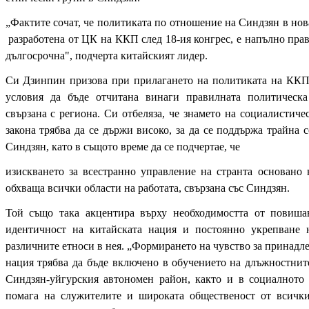
„Фактите сочат, че политиката по отношение на Синдзян в нова
разработена от ЦК на ККП след 18-ия конгрес, е напълно прав
дългосрочна", подчерта китайският лидер.
Си Дзинпин призова при прилагането на политиката на ККП
условия да бъде отчитана винаги правилната политическа
свързана с региона. Си отбеляза, че
знамето на социалистиче
закона трябва да се държи високо, за да се поддържа трайна 
Синдзян, като в същото време да се подчертае, че
изискването за всестранно управление на странта основано 
обхваща всички области на работата, свързана със Синдзян.
Той също така акцентира върху необходимостта от повиша
идентичност на китайската нация и постоянно укрепване 
различните етноси в нея. „Формирането на чувство за принадл
нация трябва да бъде включено в обучението на длъжностнит
Синдзян-уйгурския автономен район, както и в социалното
помага на служителите и широката общественост от всичк