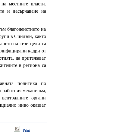
 на местните власти.
та и насърчаване на
ъм благоденстието на
рупи в Синдзян, както
ането на тези цели са
валифицирани кадри от
ртията, да притежават
ителите в региона са
авната политика по
а работния механизъм,
централните органи
нциално ниво оказват
Print