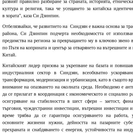
развият правилно разбиране за страната, историята, етническ
култура и религия, така че усещането за китайска идентич
в
хората", каза Си Дзинпин.
Отбелязвайки, че развитието на Синдзян е важна основа за тра
района, Си Дзинпин подчерта необходимостта от използва
предимства на региона за превръщането му в ключово звено 
по Пътя на коприната и център за отварянето на вътрешните и
Китай.
Китайският лидер призова за укрепване на базата и повишав
индустриалния сектор в Синдзян, всеобхватно ускоряван
трансформация, модернизация и урбанизация, като в същото вр
внимание на опазването на околната среда. Необходимо е ан
да се прилагат в координация с икономическото и социално р
осигуряване на стабилността в шест сфери – заетост, фин
търговия, чуждестранни инвестиции, вътрешни инвестиции и
време трябва да се гарантира осигуряването на работа, 
основните жизнени нужни, дейността на пазарните субе
прехраната и снабдяването с енергия, устойчивостта на инд