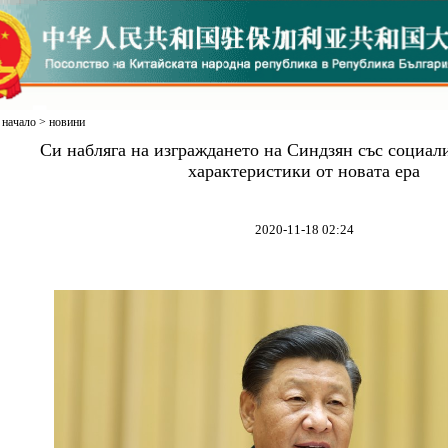
начало
>
новини
Си набляга на изграждането на Синдзян със социал
характеристики от новата ера
2020-11-18 02:24