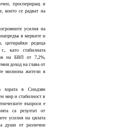
ничен, проспериращ и
е, които се радват на
 огромните усилия на
 напредък в мерките и
, цитирайки редица
., като стабилната
теж на БВП от 7,2%,
мия доход на глава от
-те милиона жители в
на хората в Синдзян
ен мир и стабилност в
етническите въпроси е
ията са резултат от
ите усилия на цялата
на души от различни