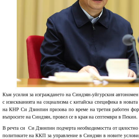
Към усилия за изграждането на Синдзян-уйгурския автономен
с изискванията на социализма с китайска специфика в новата
на КНР Си Дзинпин призова по време на третия работен ф
въпросите на Синдзян, провел се в края на септември в Пекин.
В речта си Си Дзинпин подчерта необходимостта от цялостно
политиките на ККП за управление в Синдзян в новите условия