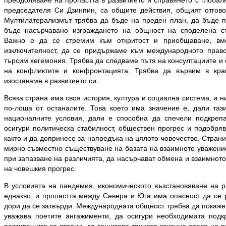
преодоляване на пропастта в развитието и справянето с глобал
председателя Си Дзинпин, са общите действия, общият отгово
Мултилатерализмът трябва да бъде на преден план, да бъде пр
бъде насърчавано изграждането на общност на споделена съ
Важно е да се стремим към откритост и приобщаване, вм
изключителност, да се придържаме към международното право
търсим хегемония. Трябва да следваме пътя на консултациите и 
на конфликтите и конфронтацията. Трябва да вървим в кр
изоставаме в развитието си.
Всяка страна има своя история, култура и социална система, и н
по-лоша от останалите. Това което има значение е, дали таз
националните условия, дали е способна да спечели подкрепа
осигури политическа стабилност, обществен прогрес и подобряв
както и да допринесе за напредъка на цялото човечество. Страни
мирно съвместно съществуване на базата на взаимното уважени
при запазване на различията, да насърчават обмена и взаимното
на човешкия прогрес.
В условията на пандемия, икономическото възстановяване на р
еднакво, и пропастта между Севера и Юга има опасност да се
дори да се затвърди. Международната общност трябва да покаже
уважава поетите ангажименти, да осигури необходимата подк