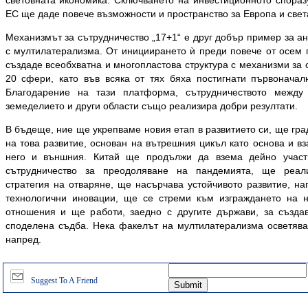
световната икономика. Сключването на инвестиционното спора
ЕС ще даде повече възможности и пространство за Европа и свет
Механизмът за сътрудничество „17+1“ е друг добър пример за а
с мултилатерализма. От инициирането ѝ преди повече от осем г
създаде всеобхватна и многопластова структура с механизми за 
20 сфери, като във всяка от тях бяха постигнати първоначал
Благодарение на тази платформа, сътрудничеството между
земеделието и други области също реализира добри резултати.
В бъдеще, ние ще укрепваме новия етап в развитието си, ще гр
на това развитие, основан на вътрешния цикъл като основа и в
него и външния. Китай ще продължи да взема дейно участ
сътрудничество за преодоляване на пандемията, ще реали
стратегия на отваряне, ще насърчава устойчивото развитие, на
технологични иновации, ще се стреми към изграждането на 
отношения и ще работи, заедно с другите държави, за създа
споделена съдба. Нека факелът на мултилатерализма осветява
напред.
Suggest To A Friend