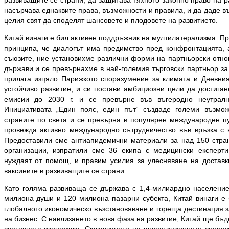
развиващите се страни, да защитава тяхното законно право на р
насърчава еднаквите права, възможности и правила, и да даде в
целия свят да споделят шансовете и плодовете на развитието.
Китай винаги е бил активен поддръжник на мултилатерализма. Пр
принципа, че диалогът има предимство пред конфронтацията, 
съюзите, ние установихме различни форми на партньорски отно
държави и се превърнахме в най-големия търговски партньор за
прилага изцяло Парижкото споразумение за климата и Дневни
устойчиво развитие, и си постави амбициозни цели да достиган
емисии до 2030 г. и се превърне във въгеродно неутралн
Инициативата „Един пояс, един път“ създаде големи възмож
страните по света и се превърна в популярен международен пу
провежда активно международно сътрудничество във връзка с
Предоставили сме антиапидемични материали за над 150 стра
организации, изпратили сме 36 екипа с медицински експерти
нуждаят от помощ, и правим усилия за улесняване на доставк
ваксините в развиващите се страни.
Като голяма развиваща се държава с 1,4-милиардно население
милиона души и 120 милиона пазарни субекта, Китай винаги е 
глобалното икономическо възстановяване и гореща дестинация з
на бизнес. С навлизането в нова фаза на развитие, Китай ще бъд