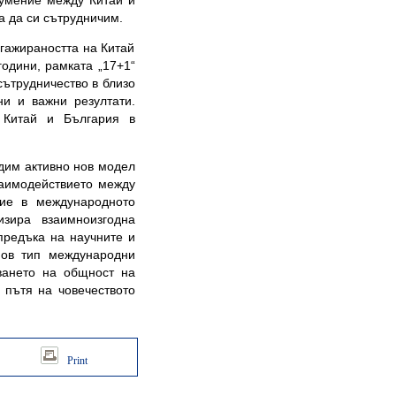
зумение между Китай и
а да си сътрудничим.
нгажираността на Китай
одини, рамката „17+1“
сътрудничество в близо
ни и важни резултати.
 Китай и България в
адим активно нов модел
заимодействието между
ие в международното
зира взаимноизгодна
предъка на научните и
нов тип международни
ването на общност на
 пътя на човечеството
Print