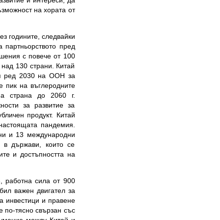
азвитие и интереси, да
ъзможност на хората от
ез годините, следвайки
а партньорството пред
шения с повече от 100
 над 130 страни. Китай
я ред 2030 на ООН за
е пик на въглеродните
а страна до 2060 г.
ности за развитие за
бличен продукт. Китай
 настоящата пандемия.
ни и 13 международни
 в държави, които се
ите и достъпността на
, работна сила от 900
бил важен двигател за
а инвестици и правене
е по-тясно свързан със