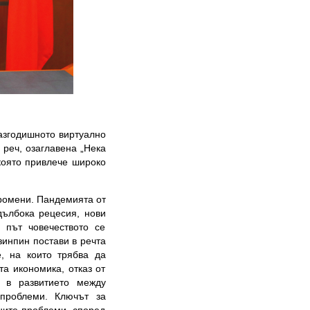
азгодишното виртуално
реч, озаглавена „Нека
която привлече широко
ромени. Пандемията от
дълбока рецесия, нови
 път човечеството се
зинпин постави в речта
, на които трябва да
а икономика, отказ от
а в развитието между
 проблеми. Ключът за