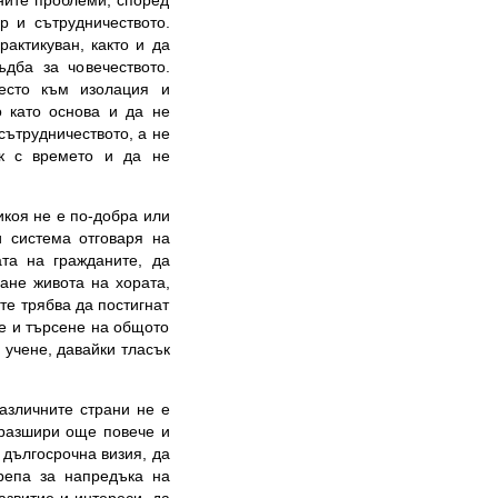
ните проблеми, според
р и сътрудничеството.
актикуван, както и да
дба за човечеството.
есто към изолация и
 като основа и да не
сътрудничеството, а не
ак с времето и да не
икоя не е по-добра или
и система отговаря на
та на гражданите, да
ане живота на хората,
те трябва да постигнат
е и търсене на общото
 учене, давайки тласък
азличните страни не е
 разшири още повече и
 дългосрочна визия, да
репа за напредъка на