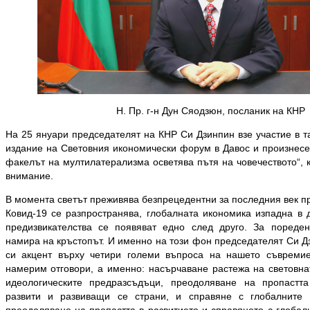
Н. Пр. г-н Дун Сяодзюн, посланик на КНР
На 25 януари председателят на КНР Си Дзинпин взе участие в т
издание на Световния икономически форум в Давос и произнесе 
факелът на мултилатерализма осветява пътя на човечеството“, 
внимание.
В момента светът преживява безпрецедентни за последния век п
Ковид-19 се разпространява, глобалната икономика изпадна в 
предизвикателства се появяват едно след друго. За пореден
намира на кръстопът. И именно на този фон председателят Си Д
си акцент върху четири големи въпроса на нашето съвремие
намерим отговори, а именно: насърчаване растежа на световнат
идеологическите предразсъдъци, преодоляване на пропастт
развити и развиващи се страни, и справяне с глобалните