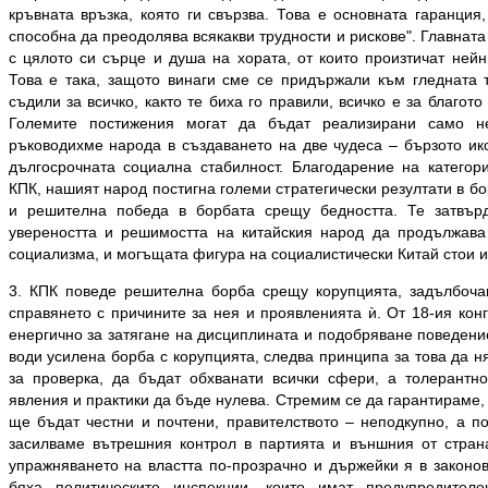
кръвната връзка, която ги свързва. Това е основната гаранция
способна да преодолява всякакви трудности и рискове". Главната
с цялото си сърце и душа на хората, от които произтичат нейн
Това е така, защото винаги сме се придържали към гледната 
съдили за всичко, както те биха го правили, всичко е за благото
Големите постижения могат да бъдат реализирани само н
ръководихме народа в създаването на две чудеса – бързото ик
дългосрочната социална стабилност. Благодарение на категор
КПК, нашият народ постигна големи стратегически резултати в 
и решителна победа в борбата срещу бедността. Те затвър
увереността и решимостта на китайския народ да продължава
социализма, и могъщата фигура на социалистически Китай стои и
3. КПК поведе решителна борба срещу корупцията, задълбоча
справянето с причините за нея и проявленията ѝ. От 18-ия кон
енергично за затягане на дисциплината и подобряване поведени
води усилена борба с корупцията, следва принципа за това да 
за проверка, да бъдат обхванати всички сфери, а толерантн
явления и практики да бъде нулева. Стремим се да гарантираме,
ще бъдат честни и почтени, правителството – неподкупно, а по
засилваме вътрешния контрол в партията и външния от стран
упражняването на властта по-прозрачно и държейки я в законо
бяха политическите инспекции, които имат предупредител