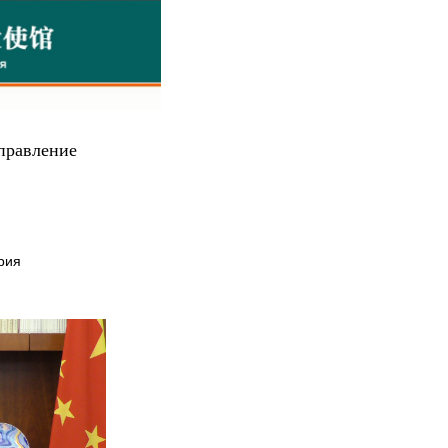
управление
рия