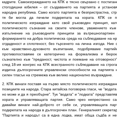
кадрите. Самоизграждането на КПК е тясно свързано с постиган
стогодишни юбилея – от създаването на партията и установя
народна република. Само когато партията е безпристрастна, ст
тя би могла да печели подкрепата на хората. КПК се 
политическото изграждане като свой ръководен принцип, ка
политическото съзнание на своите членове, уважението към 
изпълнение на ръководните принципи за вътрешнопартиен 
формирането на добра политическа среда на съблюдаване на нр
отдаденост и сплотеност, без търсенето на лична изгода. Ние
към нравствено-духовното възпитание, подобряваме парти
противопоставяме се категорично на формализма и бюрок
съзнателно към "преданост, чистота и поемане на отговорност
след 18-ия конгрес на КПК всестранното съблюдаване на строг
издигна дългосрочните управленски способности на партията 
силен тласък на стремежа към велико национално възраждане.
2. КПК винаги поставя на първо място политическото изграждан
позициите на народа. Стара китайска поговорка гласи, че "водата
но може и да я преобърне". Тук "водата" и "лодката" представл
хората и управляващата партия. Само чрез непрестанно с
давайки винаги най-доброто от себе си, управляващата па
подкрепата на народа в дългосрочен план. Генералният секрета
"Партията и народът са в една лодка, имат обща съдба и не