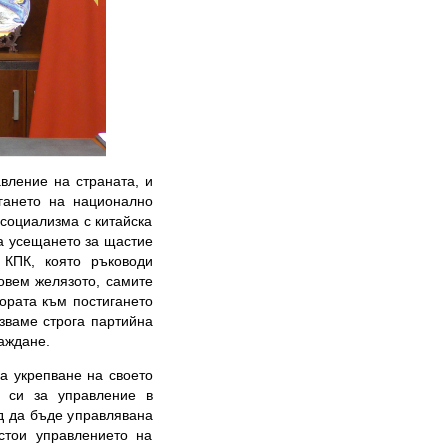
вление на страната, и
игането на национално
 социализма с китайска
 а усещането за щастие
 КПК, която ръководи
ковем желязото, самите
ората към постигането
азваме строга партийна
аждане.
а укрепване на своето
е си за управление в
д да бъде управлявана
стои управлението на