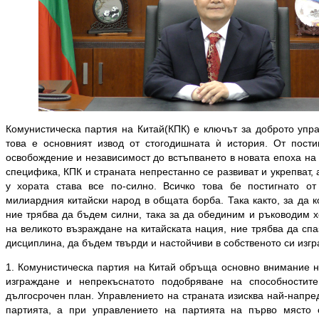
Комунистическа партия на Китай(КПК) е ключът за доброто упра
това е основният извод от стогодишната ѝ история. От пост
освобождение и независимост до встъпването в новата епоха на
специфика, КПК и страната непрестанно се развиват и укрепват,
у хората става все по-силно. Всичко това бе постигнато от
милиардния китайски народ в общата борба. Така както, за да 
ние трябва да бъдем силни, така за да обединим и ръководим х
на великото възраждане на китайската нация, ние трябва да сп
дисциплина, да бъдем твърди и настойчиви в собственото си изгр
1. Комунистическа партия на Китай обръща основно внимание н
изграждане и непрекъснатото подобряване на способностит
дългосрочен план. Управлението на страната изисква най-напре
партията, а при управлението на партията на първо място 