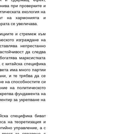
 нива при проверките и
итическата екология на
мат на хармонията и
ората се увеличава.
дициите и стремеж към
ческото изграждане на
ставлява непрестанно
астойчивост да следва
огатява марксистката
а с китайска специфика
света има много партии
ни, и те трябва да се
не на способностите си
ание на политическото
 укрепва фундамента на
иентир за укрепване на
йска специфика биват
еса на теоретизация и
ртийно управление, а с
ъдрост за справяне с