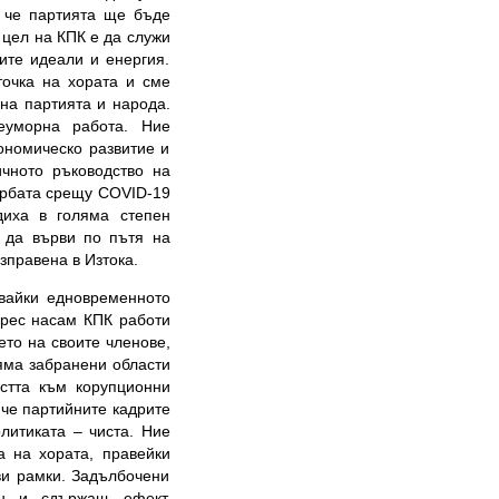
, че партията ще бъде
 цел на КПК е да служи
ите идеали и енергия.
точка на хората и сме
 на партията и народа.
еуморна работа. Ние
ономическо развитие и
ичното ръководство на
борбата срещу COVID-19
диха в голяма степен
 да върви по пътя на
зправена в Изтока.
вайки едновременното
грес насам КПК работи
ето на своите членове,
няма забранени области
остта към корупционни
 че партийните кадрите
литиката – чиста. Ние
а на хората, правейки
ви рамки. Задълбочени
ен и сдържащ ефект,