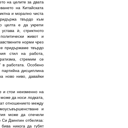
ето на целите за двата
ването на Китайската
риктна и морално чиста
придържа твърдо към
то целта е да укрепи
устава ѝ, стриктното
политически живот и
авствените норми чрез
 се придържаме твърдо
йния стил на работа,
ратизма, стремим се
" в работата. Особено
а партийна дисциплина
на ново ниво, давайки
е и стои неизменно на
 може да носи лодката,
яват отношението между
амоусъвършенстване и
ртия може да спечели
р Си Дзинпин отбеляза:
 бива никога да губят