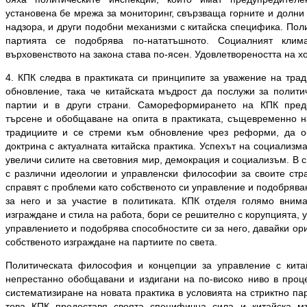
установена бе мрежа за мониторинг, свързваща горните и долни
надзора, и други подобни механизми с китайска специфика. Пол
партията се подобрява по-нататъшното. Социалният кли
върховенството на закона става по-ясен. Удовлетвореността на х
4. КПК следва в практиката си принципите за уважение на тра
обновление, така че китайската мъдрост да послужи за полити
партии и в други страни. Самореформирането на КПК пред
търсене и обобщаване на опита в практиката, същевременно н
традициите и се стреми към обновление чрез реформи, да об
доктрина с актуалната китайска практика. Успехът на социализм
увеличи силите на световния мир, демокрация и социализъм. В 
с различни идеологии и управленски философии за своите стра
справят с проблеми като собственото си управление и подобрява
за него и за участие в политиката. КПК отделя голямо вним
изграждане и стила на работа, бори се решително с корупцията,
управлението и подобрява способностите си за него, давайки ор
собственото изграждане на партиите по света.
Политическата философия и концепции за управление с кита
непрестанно обобщавани и издигани на по-високо ниво в проц
систематизиране на новата практика в условията на стриктно па
това КПК предоставя своята специфична сила и китайска м