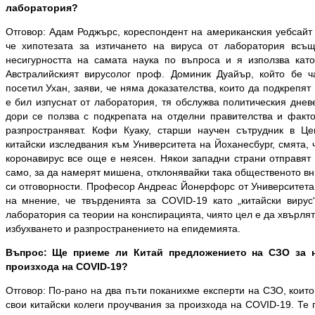
лаборатория?
Отговор: Адам Роджърс, кореспондент на американския уебсайт 
че хипотезата за изтичането на вируса от лаборатория всъщ
несигурността на самата наука по въпроса и я използва кат
Австралийският вирусолог проф. Доминик Дуайър, който бе ч
посетил Ухан, заяви, че няма доказателства, които да подкрепят
е бил изпуснат от лаборатория, тя обслужва политическия днев
дори се ползва с подкрепата на отделни правителства и факт
разпространяват. Кофи Куаку, старши научен сътрудник в Це
китайски изследвания към Университета на Йоханесбург, смята, 
коронавирус все още е неясен. Някои западни страни отправят
само, за да намерят мишена, отклонявайки така общественото в
си отговорности. Професор Андреас Йонерфорс от Университета
на мнение, че твърденията за COVID-19 като „китайски вирус
лаборатория са теории на конспирацията, чиято цел е да хвърлят
избухването и разпространението на епидемията.
Въпрос: Ще приеме ли Китай предложението на СЗО за 
произхода на COVID-19?
Отговор: По-рано на два пъти поканихме експерти на СЗО, коит
свои китайски колеги проучвания за произхода на COVID-19. Те 