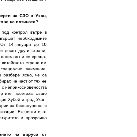
перти на СЗО в Ухан,
това на истината?
 под контрол вътре в
звършат необходимите
. От 14 януари до 10
и десет други страни,
о пожелаят и се срещат
а китайската страна им
 специално внимание.
е разбере ясно, че са
рат, че част от тях не
и с неприкосновеността
ертите посетиха също
ция Хубей и град Ухан,
ории за биосигурност и
изации. Експертите от
откритото и прозрачно
ането на вируса от