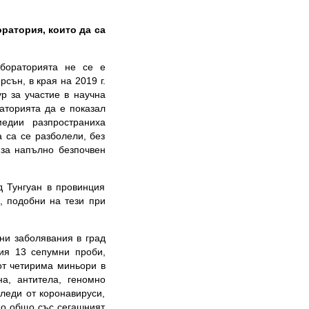
ратория, които да са
абораторията не се е
сън, в края на 2019 г.
ур за участие в научна
аторията да е показал
едии разпространиха
 са се разболели, без
 за напълно безпочвен
 Тунгуан в провинция
, подобни на тези при
рни заболявания в град
гия 13 сепумни проби,
от четирима миньори в
на, антитела, геномно
следи от коронавируси,
що общо със сегашният