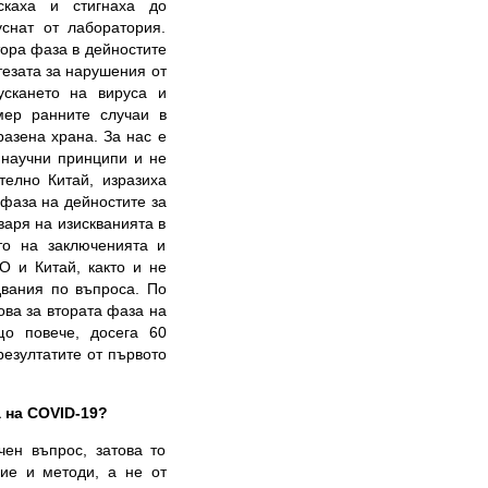
скаха и стигнаха до
снат от лаборатория.
ора фаза в дейностите
тезата за нарушения от
ускането на вируса и
мер ранните случаи в
разена храна. За нас е
 научни принципи и не
телно Китай, изразиха
 фаза на дейностите за
варя на изискванията в
то на заключенията и
О и Китай, както и не
двания по въпроса. По
ова за втората фаза на
що повече, досега 60
резултатите от първото
 на COVID-19?
чен въпрос, затова то
ие и методи, а не от