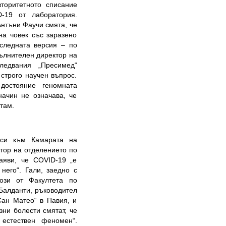
торитетното списание
D-19 от лаборатория.
нтъни Фаучи смята, че
на човек със заразено
оследната версия – по
пълнителен директор на
ледвания „Пресимед“
 строго научен въпрос.
достояние геномната
начин не означава, че
там.
оси към Камарата на
тор на отделението по
аяви, че COVID-19 „е
него“. Гали, заедно с
ози от Факултета по
Балданти, ръководител
Сан Матео“ в Павия, и
ни болести смятат, че
 естествен феномен“.