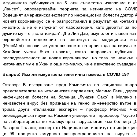
медицината публикуваха на 5 юли съвместно изявление в ав
„Лансет“, опровергавайки теорията за изтичането на COVI
Водещият американски експерт по инфекциозни болести доктор А
новият коронавирус се е разпространил в резултат на контакт 
животно, а не е изпуснат от лаборатория, като дебатът за п
думите му – е „политизиран“. Д-р Лия Дзю, имунолог и главен из
европейското поделение на института за медицински изс
(PreciMed) посочи, че установяването на произхода на вируса е
Китайски учени бяха първите, които направиха публично 
последователност на новия коронавирус, но това по никакъв 
източникът му е в Ухан и още по-малко, че е изкуствено създаден 
Въпрос: Има ли изкуствена генетична намеса в COVID-19?
Отговор: В изслушване пред Комисията по социални въпр
представителите на италианския парламент, Масимо Гали, дирек
инфекциозни болести на болница „Луиджи Сако“ в Милано з
неизвестен вирус без признаци на генно инженерство вътре в 
трима други италиански експерти – професор Масимо Чик
биомедицински науки на Римския университет, професор Фаусто 
на лабораторията по молекулярна вирусология към болница „
Лазарос Палани, експерт от Националния институт по инфекциоз
„с 99 процента сигурност разпространението на вируса е