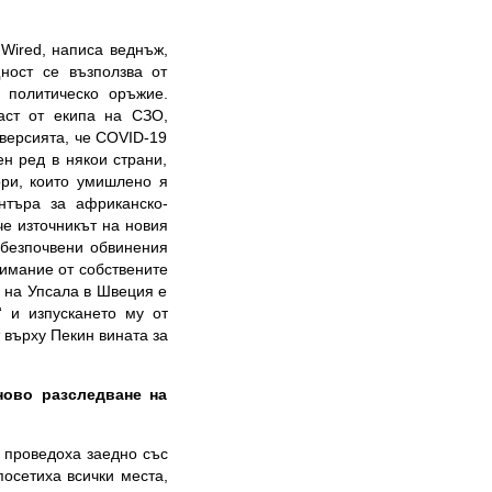
Wired, написа веднъж,
ност се възползва от
о политическо оръжие.
аст от екипа на СЗО,
 версията, че COVID-19
ен ред в някои страни,
ори, които умишлено я
нтъра за африканско-
че източникът на новия
 безпочвени обвинения
нимание от собствените
 на Упсала в Швеция е
“ и изпускането му от
 върху Пекин вината за
ново разследване на
о проведоха заедно със
посетиха всички места,