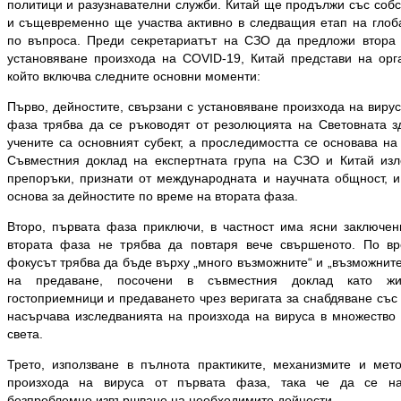
политици и разузнавателни служби. Китай ще продължи със собс
и същевременно ще участва активно в следващия етап на глоб
по въпроса. Преди секретариатът на СЗО да предложи втора 
установяване произхода на COVID-19, Китай представи на орг
който включва следните основни моменти:
Първо, дейностите, свързани с установяване произхода на виру
фаза трябва да се ръководят от резолюцията на Световната з
учените са основният субект, а проследимостта се основава на
Съвместния доклад на експертната група на СЗО и Китай изл
препоръки, признати от международната и научната общност, и
основа за дейностите по време на втората фаза.
Второ, първата фаза приключи, в частност има ясни заключен
втората фаза не трябва да повтаря вече свършеното. По в
фокусът трябва да бъде върху „много възможните“ и „възможнит
на предаване, посочени в съвместния доклад като жив
гостоприемници и предаването чрез веригата за снабдяване със
насърчава изследванията на произхода на вируса в множество
света.
Трето, използване в пълнота практиките, механизмите и мет
произхода на вируса от първата фаза, така че да се н
безпроблемно извършване на необходимите дейности.