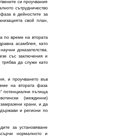
твените си проучвания
алното сътрудничество
фаза в дейностите за
анизацията свой план,
са по време на втората
дравна асамблея, като
 научни доказателства.
езе със заключения и
 трябва да служи като
ия, и проучването във
реме на втората фаза
е“ потенциални пътища
отински (междинни)
 замразени храни, и да
 държави и региони по
одите за установяване
асърчи нормалното и