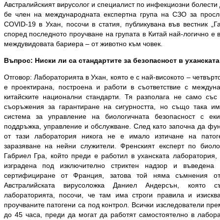
Австралийският вирусолог и специалист по инфекциозни болести
бе член на международната експертна група на СЗО за просл
COVID-19 в Ухан, посочи в статия, публикувана във вестник „Г
според последното проучване на групата в Китай най-логично е 
междувидовата бариера – от животно към човек.
Въпрос: Ниски ли са стандартите за безопасност в уханскат
Отговор: Лабораторията в Ухан, която е с най-високото – четвърт
е проектирана, построена и работи в съответствие с междун
китайските национални стандарти. Тя разполага не само със
съоръжения за гарантиране на сигурността, но също така им
система за управление на биологичната безопасност с ек
поддръжка, управление и обслужване. След като започна да фун
от тази лаборатория никога не е имало изтичане на пато
заразяване на нейни служители. Френският експерт по биоло
Габриел Гра, който преди е работил в уханската лаборатория, 
изградена под изключително стриктен надзор и въведена 
сертифициране от Франция, затова той няма съмнения отн
Австралийската вирусоложка Даниел Андерсън, която
лабораторията, посочи, че там има строги правила и изискв
проучваните патогени са под контрол. Всички изследователи пр
до 45 часа, преди да могат да работят самостоятелно в лабора