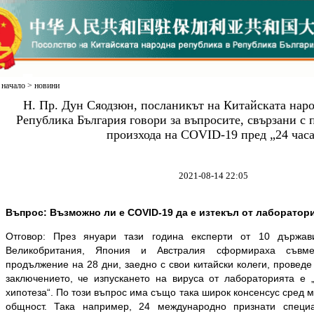
начало
>
новини
Н. Пр. Дун Сяодзюн, посланикът на Китайската наро
Република България говори за въпросите, свързани с 
произхода на COVID-19 пред „24 часа
2021-08-14 22:05
Въпрос: Възможно ли е COVID-19 да е изтекъл от лаборатори
Отговор: През януари тази година експерти от 10 държав
Великобритания, Япония и Австралия сформираха съвме
продължение на 28 дни, заедно с свои китайски колеги, проведе
заключението, че изпускането на вируса от лабораторията е 
хипотеза“. По този въпрос има също така широк консенсус сред
общност. Така например, 24 международно признати специ