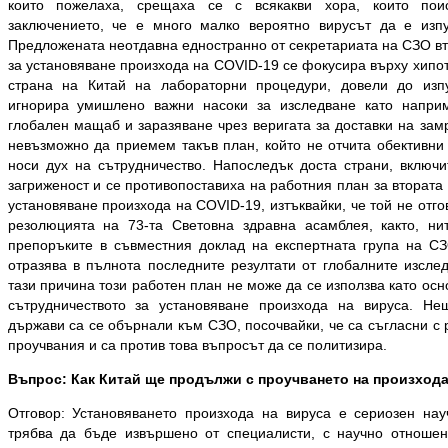
които пожелаха, срещаха се с всякакви хора, които пои
заключението, че е много малко вероятно вирусът да е изпу
Предложената неотдавна едностранно от секретариата на СЗО вт
за установяване произхода на COVID-19 се фокусира върху хипо
страна на Китай на лабораторни процедури, довели до изп
игнорира умишлено важни насоки за изследване като напри
глобален мащаб и заразяване чрез веригата за доставки на зам
невъзможно да приемем такъв план, който не отчита обективни
носи дух на сътрудничество. Напоследък доста страни, включи
загриженост и се противопоставиха на работния план за втората
установяване произхода на COVID-19, изтъквайки, че той не отго
резолюцията на 73-та Световна здравна асамблея, както, ни
препоръките в съвместния доклад на експертната група на СЗ
отразява в пълнота последните резултати от глобалните изсле
тази причина този работен план не може да се използва като осн
сътрудничеството за установяване произхода на вируса. Не
държави са се обърнали към СЗО, посочвайки, че са съгласни с 
проучвания и са против това въпросът да се политизира.
Въпрос: Как Китай ще продължи с проучването на произхода
Отговор: Установяването произхода на вируса е сериозен нау
трябва да бъде извършено от специалисти, с научно отношен