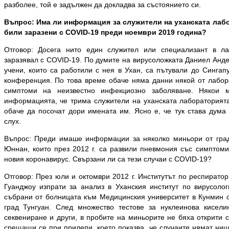
разболее, той е задължен да докладва за състоянието си.
Въпрос: Има ли информация за служители на уханската лабо
били заразени с COVID-19 преди ноември 2019 година?
Отговор: Досега нито един служител или специализант в л
заразявал с COVID-19. По думите на вирусоложката Даниел Андер
учени, които са работили с нея в Ухан, са пътували до Сингап
конференция. По това време обаче няма данни някой от лабор
симптоми на неизвестно инфекциозно заболяване. Някои м
информацията, че трима служители на уханската лабораторията
обаче да посочат дори имената им. Ясно е, че тук става дума
слух.
Въпрос: Преди имаше информации за няколко миньори от град
Юннан, които през 2012 г. са развили пневмония със симптоми
новия коронавирус. Свързани ли са тези случаи с COVID-19?
Отговор: През юли и октомври 2012 г. Институтът по респирато
Гуанджоу изпрати за анализ в Уханския институт по вирусоло
събрани от болницата към Медицинския университет в Кунмин 
град Тунгуан. След множество тестове за нуклеинова кисели
секвениране и други, в пробите на миньорите не бяха открити 
срещащи се при прилепи, което показва, че случаите нямат ни