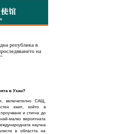
дна република в
проследяването на
"
ята в Ухан?
и, включително САЩ,
стен екип, който в
 проучване и стигна до
„най-малко вероятната
 международната научна
алисти в областта на