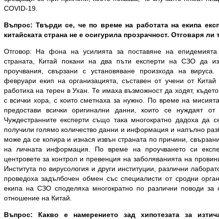
COVID-19.
Въпрос: Твърди се, че по време на работата на екипа екс
китайската страна не е осигурила прозрачност. Отговаря ли 
Отговор: На фона на усилията за поставяне на епидемията
страната, Китай покани на два пъти експерти на СЗО да и
проучвания, свързани с установяване произхода на вируса
февруари екип на организацията, съставен от учени от Китай 
работиха на терен в Ухан. Те имаха възможност да ходят, къдет
с всички хора, с които сметнаха за нужно. По време на мисият
предостави всички оригинални данни, които се нуждаят от
Чуждестранните експерти също така многократно дадоха да с
получили голямо количество данни и информация и напълно разби
може да се копира и изнася извън страната по причини, свързан
на личната информация. По време на проучването си експ
центровете за контрол и превенция на заболяванията на провин
Института по вирусология и други институции, различни лаборат
проведоха задълбочен обмен със специалисти от сродни орган
екипа на СЗО споделяха многократно по различни поводи за 
отношение на Китай.
Въпрос: Какво е намерението зад хипотезата за изтич