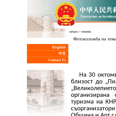
начало
>
новини
Фотоизложба на тема
English
中文
Contact Us
На 30 октомв
близост до „Пи
„
Великолепие
организирана 
туризма на КНР
съорганизато
Община и Арт 