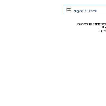
Suggest To A Friend
Посолство на Китайската
Вси
http:/