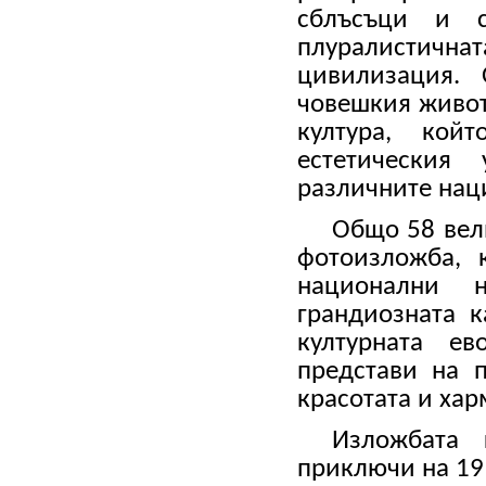
сблъсъци и с
плуралистич
цивилизация.
човешкия живот
култура, кой
естетическия
различните нац
Общо 58 вел
фотоизложба, 
национални 
грандиозната 
културната е
представи на п
красотата и хар
Изложбата
приключи на 19