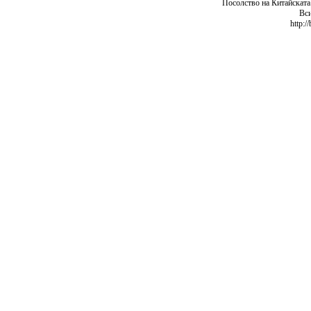
Посолство на Китайската
Вси
http:/