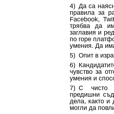
4) Да са наяс
правила за р
Facebook, Twi
трябва да и
заглавия и ре
по горе платфо
умения. Да им
5) Опит в изра
6) Кандидатит
чувство за от
умения и спосо
7) С чисто
предишни съд
дела, както и
могли да повл