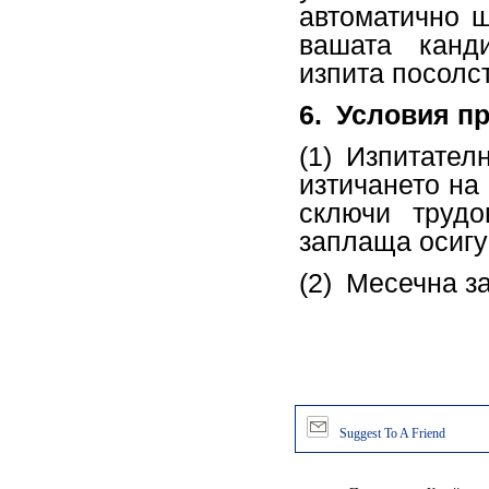
автоматично щ
вашата канди
изпита посолс
6.
Условия пр
(1) Изпитате
изтичането на
сключи труд
заплаща осигу
(2) Месечна з
Suggest To A Friend