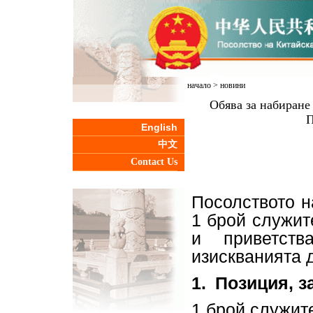
начало
>
новини
Обява за набиране
П
English
中文
Contact Us
Посолството н
1 брой служит
и приветств
изискванията 
1.
Позиция, з
1 брой служит