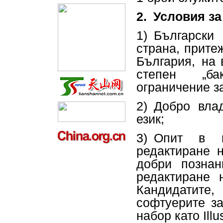
2.
Условия за
1) Българск
страна, прите
България, на 
степен „ба
ограничение за
2) Добро вла
език;
3) Опит в 
редактиране н
добри познан
редактиране 
Кандидатите,
софтуерите з
набор като Illu