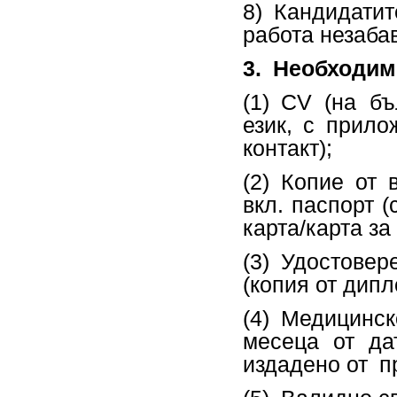
8) Кандидати
работа незабав
3.
Необходими
(1) CV (на б
език, с прил
контакт);
(2) Копие от 
вкл. паспорт 
карта/карта за
(3) Удостове
(копия от дипл
(4) Медицинс
месеца от да
издадено от п