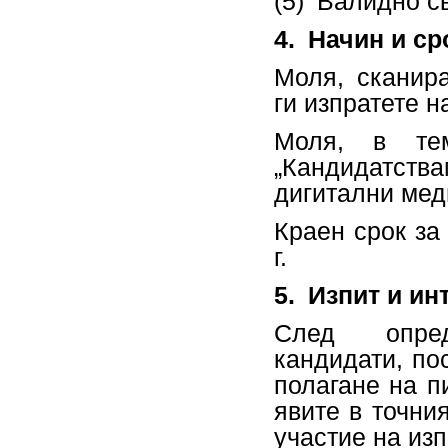
(5) Валидно с
4.
Начин и ср
Моля, сканир
ги изпратете 
Моля, в те
„Кандидатст
дигитални мед
Краен срок за
г.
5.
Изпит и ин
След опред
кандидати, по
полагане на п
явите в точни
участие на из