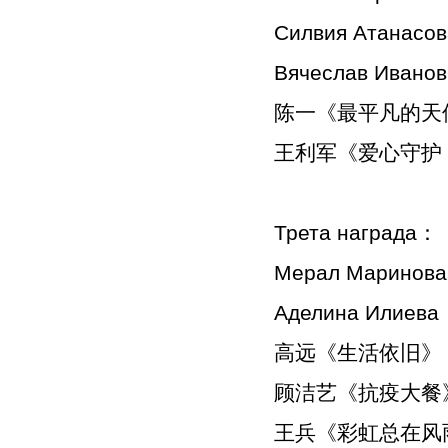
Силвия Атанасо
Вячеслав Иванов
陈一《最平凡的天
王利军《爱心守护
Трета награда：
Мерал Маринова
Аделина Илиева
高远《生活依旧》
顾洁艺《抗疫大餐
王兵《彩虹总在风