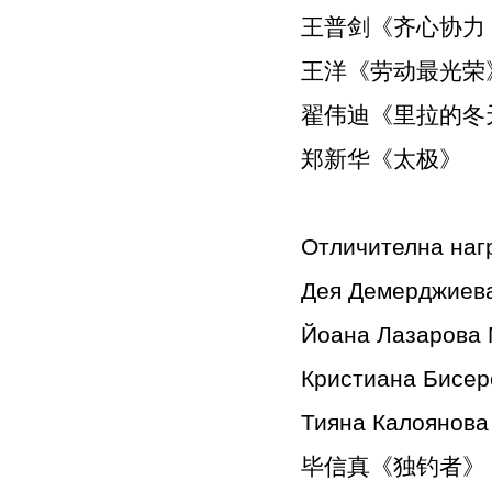
王普剑《齐心协力
王洋《劳动最光荣
翟伟迪《里拉的冬
郑新华《太极》
Отличителна на
Дея Демерджиев
Йоана Лазарова
Кристиана Бисе
Тияна Калоянов
毕信真《独钓者》