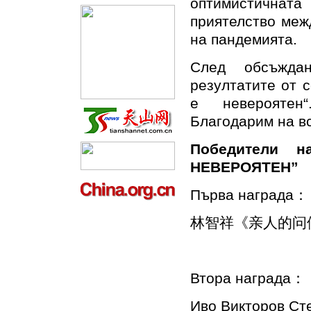
оптимистичнат
приятелство меж
на пандемията.
След обсъжда
резултатите от 
е невероятен
Благодарим на вс
Победители 
НЕВЕРОЯТЕН”
Първа награда：
林智祥《亲人的问
Втора награда：
Иво Викторов Ст