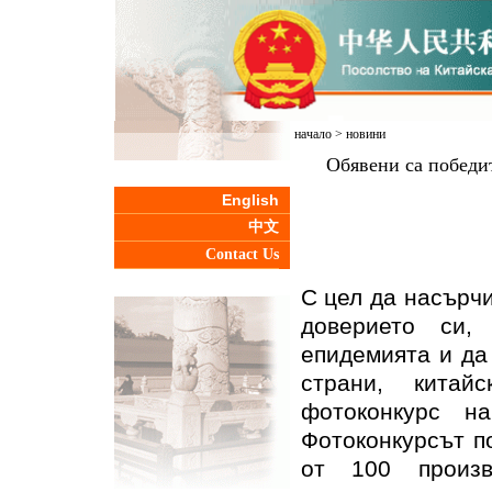
начало
>
новини
Обявени са победит
English
中文
Contact Us
С цел да насърчи
доверието си
епидемията и да
страни, китай
фотоконкурс н
Фотоконкурсът п
от 100 произв