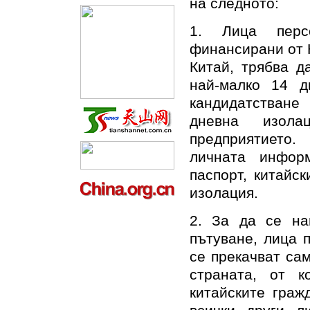
на следното:
1. Лица перс
финансирани от К
Китай, трябва д
най-малко 14 д
кандидатстване
дневна изола
предприятието.
личната инфор
паспорт, китайс
изолация.
2. За да се на
пътуване, лица 
се прекачват са
страната, от к
китайските граж