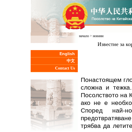
начало
>
новини
Известие за ко
English
中文
Contact Us
Понастоящем гло
сложна и тежка.
Посолството на 
ако не е необхо
Според най-н
предотвратяване 
трябва да летит