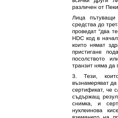
всички други л
различен от Пеки
Лица пътуващи 
средства до трет
проведат "два те
HDC код в началн
които нямат здр
пристигане под
посолството ил
транзит няма да 
3. Тези, кои
възнамеряват да 
сертификат, че 
съдържащ резул
снимка, и сер
нуклеинова ки
вземанетo на пр