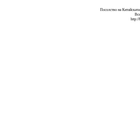
Посолство на Китайската
Вси
http:/