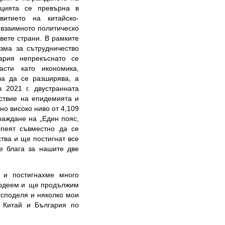
ацията се превърна в
итието на китайско-
 взаимното политическо
вете страни. В рамките
зма за сътрудничество
ария непрекъснато се
асти като икономика,
ва да се разширява, а
з 2021 г. двустранната
ствие на епидемията и
но високо ниво от 4,109
раждане на „Един пояс,
спеят съвместно да се
тва и ще постигнат все
че блага за нашите две
 и постигнахме много
гордеем и ще продължим
 споделя и няколко мои
 Китай и България по