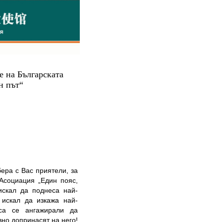
 на Българската
н път“
ера с Вас приятели, за
Асоциация „Един пояс,
искал да поднеса най-
 искал да изкажа най-
 са се ангажирали да
вно допринасят на него!