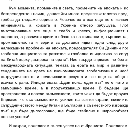
Към момента, промените в света, промените на епохата и ис
безпрецедентен начин, донасяйки много предизвикателства пред 
трябва да гледаме сериозно. Човечеството все още не е излязл
епидемията, а кризата в Украйна отново забушува. Глоб
възстановяване все още е слабо и крехко, инфлационният 
нараства, а различни кризи в областта на финансите, търговията,
промишлеността и вериги за доставки идват една след друг
належащите проблеми на епохата, председателят Си Дзинпин по
глобална инициатива за развитие и глобална инициатива за сигур
на Китай върху „въпроса на ерата“. Ние твърдо вярваме, че без 
международната ситуация, темата за ерата на мир и развити
тенденцията на ерата на икономическата глобализация е необ
сътрудничеството и печелившите резултати все още са общо 
всички страни. Инициативата „Един пояс, един път“ не е нито 
завършено време, а в продължаващо време. В бъдеще щ
пространство и повече възможности, които чакат да бъдат проуче
Вярваме, че със съвместните усилия на всички страни, включит
сътрудничеството между Китай и България в съвместното изгражда
път“ ще бъде дългосрочно, ще бъде стабилно и широкообхва
повече успехи!
И накрая, пожелавам пълен успех на събранието! Пожелавам 