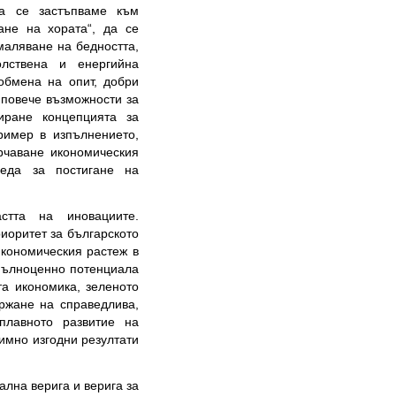
да се застъпваме към
ване на хората“, да се
маляване на бедността,
олствена и енергийна
 обмена на опит, добри
 повече възможности за
риране концепцията за
пример в изпълнението,
ърчаване икономическия
реда за постигане на
стта на иновациите.
иоритет за българското
икономическия растеж в
 пълноценно потенциала
та икономика, зеленото
ържане на справедлива,
плавното развитие на
аимно изгодни резултати
лна верига и верига за