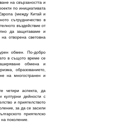
ване на свързаността и
роекти по инициативата
-Европа (между Китай и
ното сътрудничество в
телното въздействие от
телно да защитаваме и
 на отворена световна
урен обмен. По-добро
ато в същото време се
азширяване обмена и
ризма, образованието,
ане на многостранен и
е четири аспекта, да
и културни дейности с
елство и приятелството
ление, за да се засили
ългарското приятелско
е на поколение.