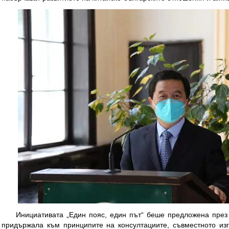
Инициативата „Един пояс, един път“ беше предложена през 2
придържала към принципите на консултациите, съвместното изг