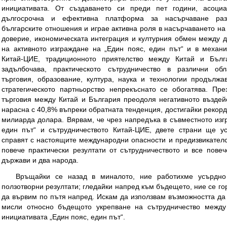
инициативата. От създаването си преди пет години, асоци
дългосрочна и ефективна платформа за насърчаване разв
българските отношения и играе активна роля в насърчаването на
доверие, икономическата интеграция и културния обмен между д
на активното изграждане на „Един пояс, един път“ и в механи
Китай-ЦИЕ, традиционното приятелство между Китай и Бълг
задълбочава, практическото сътрудничество в различни обл
търговия, образование, култура, наука и технологии продължа
стратегическото партньорство непрекъснато се обогатява. Пре
търговия между Китай и България преодоля негативното въздей
нарасна с 40,8% въпреки обратната тенденция, достигайки рекорд
милиарда долара. Вярвам, че чрез напредъка в съвместното изг
един път“ и сътрудничеството Китай-ЦИЕ, двете страни ще у
справят с настоящите международни опасности и предизвикателс
повече практически резултати от сътрудничеството и все пове
държави и два народа.
Връщайки се назад в миналото, ние работихме усърдно
ползотворни резултати; гледайки напред към бъдещето, ние се 
да вървим по пътя напред. Искам да използвам възможността да
мисли относно бъдещото укрепване на сътрудничество между
инициативата „Един пояс, един път“.