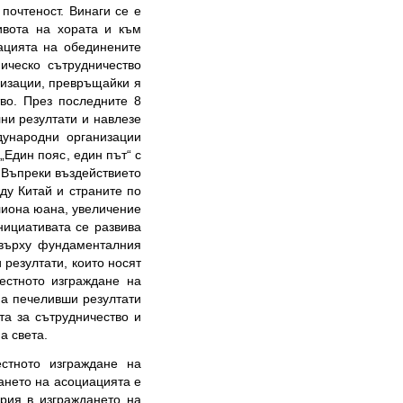
почтеност. Винаги се е
ивота на хората и към
ацията на обединените
мическо сътрудничество
низации, превръщайки я
во. През последните 8
ни резултати и навлезе
дународни организации
„Един пояс, един път“ с
. Въпреки въздействието
ду Китай и страните по
илиона юана, увеличение
нициативата се развива
 върху фундаменталния
 резултати, които носят
естното изграждане на
на печеливши резултати
та за сътрудничество и
а света.
стното изграждане на
ането на асоциацията е
рия в изграждането на