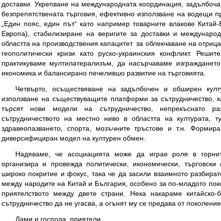
доставки. Укрепване на международната координация, задълбоча
безпрепятствената търговия, ефективно използване на водещи п
„Един пояс, един път“ като например товарните влакове Китай
Европа), стабилизиране на веригите за доставки и международ
областта на производствения капацитет за облекчаване на отрица
геополитически кризи като руско-украинския конфликт. Реши
практикуваме мултилатерализъм, да насърчаваме изграждането
икономика и балансирано печелившо развитие на търговията.
Четвърто, осъществяване на задълбочен и обширен култ
използване на съществуващите платформи за сътрудничество, к
търсят нови модели на сътрудничество, непрекъснато р
сътрудничеството на местно ниво в областта на културата, ту
здравеопазването, спорта, мозъчните тръстове и т.н. Формир
диверсифициран модел на културен обмен.
Надяваме, че асоциацията може да играе роля в горнит
организира и провежда политически, икономически, търговски 
широко покритие и фокус, така че да засили взаимното разбират
между народите на Китай и България, особено за по-младото поко
приятелството между двете страни. Нека накараме китайско-б
сътрудничество да не угасва, а огънят му се предава от поколени
Дами и господа, приятели,