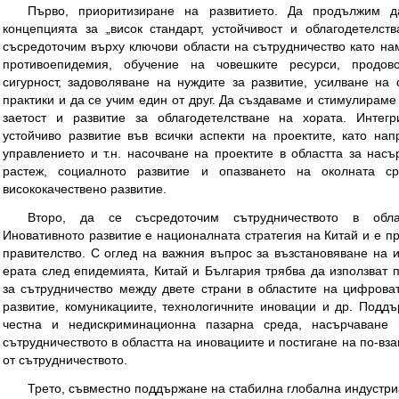
Първо, приоритизиране на развитието. Да продължим 
концепцията за „висок стандарт, устойчивост и облагодетелст
съсредоточим върху ключови области на сътрудничество като на
противоепидемия, обучение на човешките ресурси, продов
сигурност, задоволяване на нуждите за развитие, усилване на
практики и да се учим един от друг. Да създаваме и стимулираме
заетост и развитие за облагодетелстване на хората. Интег
устойчиво развитие във всички аспекти на проектите, като на
управлението и т.н. насочване на проектите в областта за нас
растеж, социалното развитие и опазването на околната с
висококачествено развитие.
Второ, да се съсредоточим сътрудничеството в обла
Иновативното развитие е националната стратегия на Китай и е пр
правителство. С оглед на важния въпрос за възстановяване на 
ерата след епидемията, Китай и България трябва да използват
за сътрудничество между двете страни в областите на цифрова
развитие, комуникациите, технологичните иновации и др. Подд
честна и недискриминационна пазарна среда, насърчаване 
сътрудничеството в областта на иновациите и постигане на по-вз
от сътрудничеството.
Трето, съвместно поддържане на стабилна глобална индустриа