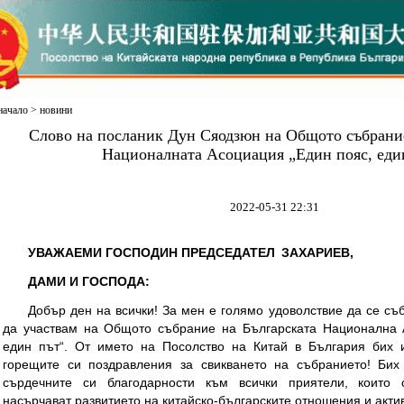
начало
>
новини
Слово на посланик Дун Сяодзюн на Общото събрание
Националната Асоциация „Един пояс, еди
2022-05-31 22:31
УВАЖАЕМИ ГОСПОДИН ПРЕДСЕДАТЕЛ ЗАХАРИЕВ,
ДАМИ И ГОСПОДА:
Добър ден на всички! За мен е голямо удоволствие да се съб
да участвам на Общото събрание на Българската Национална 
един път“. От името на Посолство на Китай в България бих 
горещите си поздравления за свикването на събранието! Бих
сърдечните си благодарности към всички приятели, които
насърчават развитието на китайско-българските отношения и акти