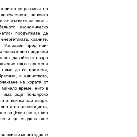
торията се развиват по
човечеството, на които
о от мъглата на века -
алното икономическо
натиск продължава да
 енергетиката, храните,
а. Изправен пред най-
следователно предложи
ност, давайки отговора
значение как се променя
е няма да се промени,
ратима, а единството,
очакване на хората от
в минало време, нито в
е има още по-широко
ни от всички партньори.
елно и на асоциацията,
не на „Един пояс, един
тно и ще създава още
на всички много здраве