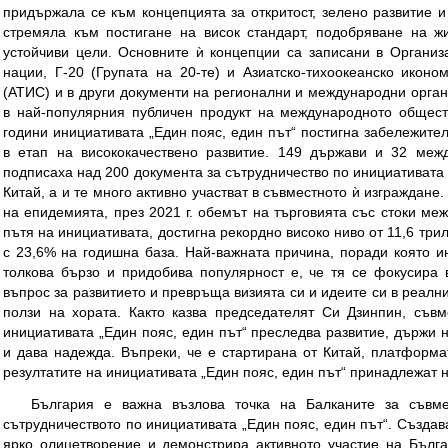
придържала се към концепцията за откритост, зелено развитие и 
стремяла към постигане на висок стандарт, подобряване на ж
устойчиви цели. Основните ѝ концепции са записани в Организ
нации, Г-20 (Групата на 20-те) и Азиатско-тихоокеанско иконо
(АТИС) и в други документи на регионални и международни орга
в най-популярния публичен продукт на международното общест
години инициативата „Един пояс, един път“ постигна забележител
в етап на висококачествено развитие. 149 държави и 32 меж
подписаха над 200 документа за сътрудничество по инициативата 
Китай, а и те много активно участват в съвместното ѝ изграждане
на епидемията, през 2021 г. обемът на търговията със стоки меж
пътя на инициативата, достигна рекордно високо ниво от 11,6 тр
с 23,6% на годишна база. Най-важната причина, поради която и
толкова бързо и придобива популярност е, че тя се фокусира
въпрос за развитието и превръща визията си и идеите си в реални
ползи на хората. Както казва председателят Си Дзинпин, съвм
инициативата „Един пояс, един път“ преследва развитие, държи 
и дава надежда. Въпреки, че е стартирана от Китай, платформа
резултатите на инициативата „Един пояс, един път“ принадлежат н
България е важна възлова точка на Балканите за съвме
сътрудничеството по инициативата „Един пояс, един път“. Създав
ярко олицетворение и демонстрира активното участие на Бълга