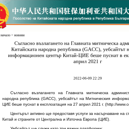
начало
>
новини
Съгласно възлагането на Главната митническа адм
Китайската народна република (GACC), уебсайтът 
информационен център Китай-ЦИЕ беше пуснат в ек
април 2021 г
2022-06-09 22:29
Съгласно възлагането на Главната митническа админист
народна република (GACC), уебсайтът на Митническия информ
ЦИЕ беше пуснат в експлоатация на 27 април 2021 г. (http://www.cc
Центърът активно ще предоставя услуги за насърчаване на с
Китай и страните от Централна и Източна Европа (ЦИЕ).
Уебсайтът ще служи като три важни платформи: