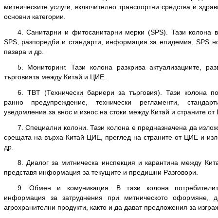
митническите услуги, включително транспортни средства и здра
основни категории.
4. Санитарни и фитосанитарни мерки (SPS). Тази колона в
SPS, разпоредби и стандарти, информация за епидемия, SPS н
пазара и др.
5. Мониторинг. Тази колона разкрива актуализациите, раз
търговията между Китай и ЦИЕ.
6. TBT (Технически бариери за търговия). Тази колона п
ранно предупреждение, технически регламенти, стандарт
уведомления за внос и износ на стоки между Китай и страните от
7. Специални колони. Тази колона е предназначена да излож
срещата на върха Китай-ЦИЕ, преглед на страните от ЦИЕ и из
др.
8. Диалог за митническа инспекция и карантина между Кита
представя информация за текущите и предишни Разговори.
9. Обмен и комуникация. В тази колона потребителит
информация за затруднения при митническото оформяне, д
агрохранителни продукти, както и да дават предложения за изгра