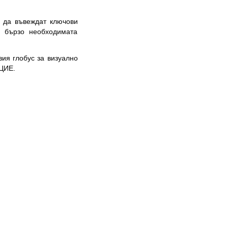
 да въвеждат ключови
т бързо необходимата
ия глобус за визуално
 ЦИЕ.