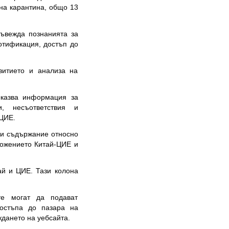
вна карантина, общо 13
ъвежда познанията за
отификация, достъп до
витието и анализа на
оказва информация за
и, несъответствия и
 ЦИЕ.
и съдържание относно
ложението Китай-ЦИЕ и
й и ЦИЕ. Тази колона
е могат да подават
остъпа до пазара на
ждането на уебсайта.