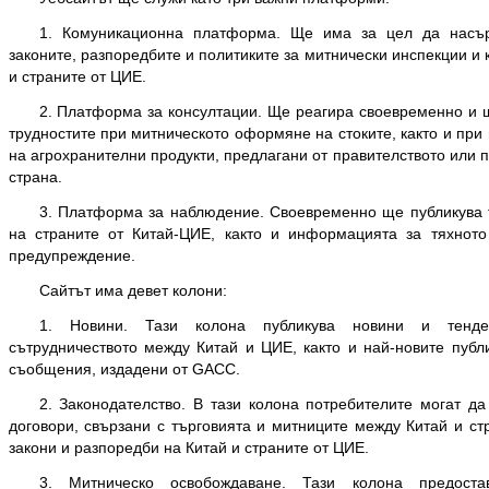
1. Комуникационна платформа. Ще има за цел да насър
законите, разпоредбите и политиките за митнически инспекции и
и страните от ЦИЕ.
2. Платформа за консултации. Ще реагира своевременно и щ
трудностите при митническото оформяне на стоките, както и при
на агрохранителни продукти, предлагани от правителството или 
страна.
3. Платформа за наблюдение. Своевременно ще публикува т
на страните от Китай-ЦИЕ, както и информацията за тяхнот
предупреждение.
Сайтът има девет колони:
1. Новини. Тази колона публикува новини и тенден
сътрудничеството между Китай и ЦИЕ, както и най-новите публи
съобщения, издадени от GACC.
2. Законодателство. В тази колона потребителите могат да
договори, свързани с търговията и митниците между Китай и ст
закони и разпоредби на Китай и страните от ЦИЕ.
3. Митническо освобождаване. Тази колона предостав