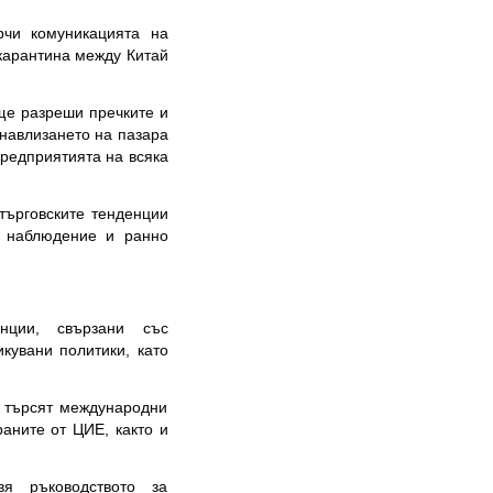
чи комуникацията на
 карантина между Китай
е разреши пречките и
 навлизането на пазара
предприятията на всяка
ърговските тенденции
о наблюдение и ранно
ции, свързани със
кувани политики, като
 търсят международни
раните от ЦИЕ, както и
я ръководството за