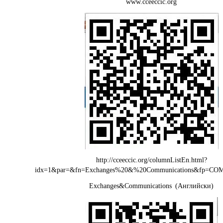
www.cceeccic.org
http://cceeccic.org/columnListEn.html?
idx=1&par=&fn=Exchanges%20&%20Communications&fp=C
Exchanges&Communications
(Английски)