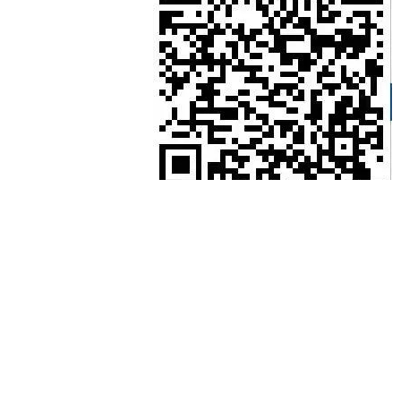
http://cceeccic.org/columnListCn.html?
idx=1&par=&fn=%E4%BA%92%E5%8A%A8%E4%BA%A4%E6%B5%8
Exchanges&Communications
(Китайски)
Suggest To A Friend
Посолство на Китайската народна република в Република България