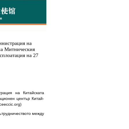
инистрация на
на Митническия
сплоатация на 27
рация на Китайската
ационен център Китай-
eeccic.org)
ътрудничеството между