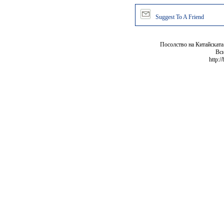
Suggest To A Friend
Посолство на Китайската
Вси
http:/