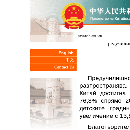
начало
>
новини
Предучилищ
English
中文
Contact Us
Предучилищн
разпространява. 
Китай достигна
76,8% спрямо 20
детските гради
увеличение с 13,
Благотворит