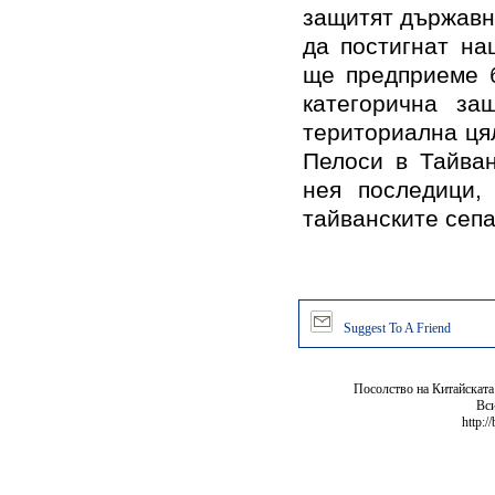
защитят държавн
да постигнат на
ще предприеме б
категорична за
териториална цял
Пелоси в Тайван
нея последици
тайванските се
Suggest To A Friend
Посолство на Китайската
Вси
http:/