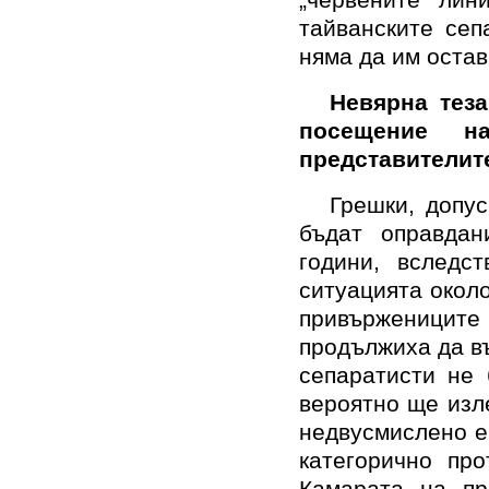
„червените лин
тайванските сеп
няма да им оста
Невярна теза
посещение н
представителит
Грешки, допу
бъдат оправдан
години, вследс
ситуацията окол
привърженици
продължиха да въ
сепаратисти не 
вероятно ще изл
недвусмислено е
категорично пр