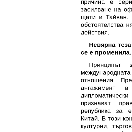
причина е сери
засилване на оф
щати и Тайван. 
обстоятелства н
действия.
Невярна теза
се е променила.
Принципът 
международната
отношения. Пр
ангажимент в
дипломатичес
признават пра
република за е
Китай. В този к
културни, търго