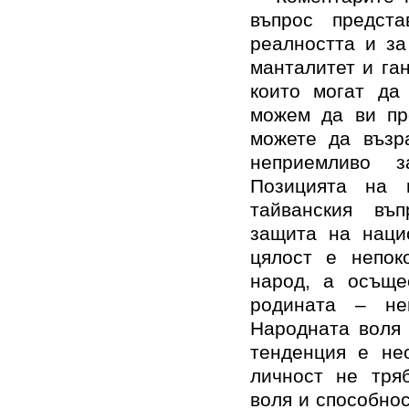
въпрос предст
реалността и за
манталитет и га
които могат да
можем да ви пр
можете да възр
неприемливо 
Позицията на 
тайванския въ
защита на наци
цялост е непок
народ, а осъще
родината – не
Народната воля 
тенденция е не
личност не тря
воля и способнос