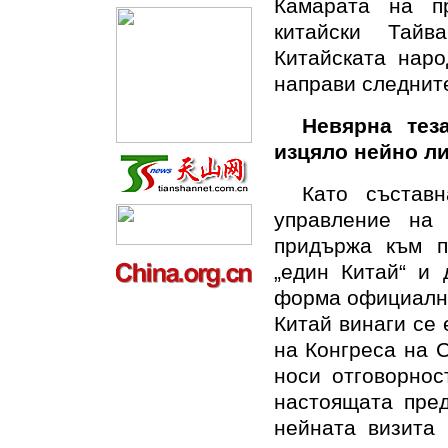
Камарата на п
китайски Тайв
Китайската наро
направи следнит
Невярна тез
изцяло нейно л
Като състав
управление на
придържа към п
„един Китай“ и 
форма официални
Китай винаги се
на Конгреса на 
носи отговорнос
настоящата пр
нейната визита