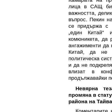
Камарата на пр
лица в САЩ би 
важността, делик
въпрос. Пекин н
се придържа с 
„един Китай“ 
комюникета, да 
ангажименти да 
Китай, да не 
политическа сис
и да не подкрепя
влизат в кон
продължавайки п
Невярна те
промяна в стату
района на Тайва
Коментарите 