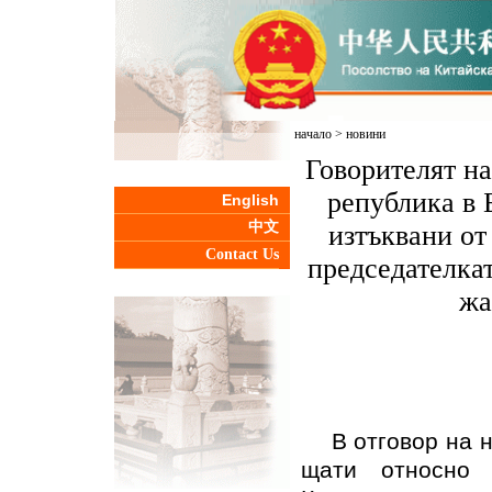
начало
>
новини
Говорителят н
република в 
English
中文
изтъквани от
Contact Us
председателкат
жа
В отговор на 
щати относно 