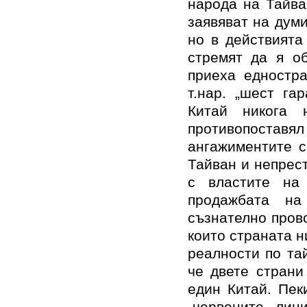
народа на Тайва
заявяват на думи
но в действията
стремят да я о
приеха едностр
т.нар. „шест га
Китай никога
противопоставял
ангажиментите с
Тайван и непрес
с властите на 
продажбата на
съзнателно прово
които страната н
реалности по тай
че двете страни
един Китай. Пек