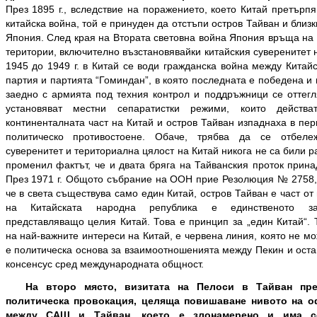
През 1895 г., вследствие на поражението, което Китай претърп
китайска война, той е принуден да отстъпи остров Тайван и близ
Япония. След края на Втората световна война Япония връща на 
територии, включително възстановявайки китайския суверенитет 
1945 до 1949 г. в Китай се води гражданска война между Китай
партия и партията “Гоминдан”, в която последната е победена и
заедно с армията под техния контрол и поддръжници се оттегл
установяват местни сепаратистки режими, които дейст
континенталната част на Китай и остров Тайван изпаднаха в пе
политическо противостоене. Обаче, трябва да се отбеле
суверенитет и териториална цялост на Китай никога не са били ра
променил фактът, че и двата бряга на Тайванския проток прина
През 1971 г. Общото събрание на ООН прие Резолюция № 2758, в
че в света съществува само един Китай, остров Тайван е част от 
на Китайската народна република е единственото зак
представляващо целия Китай. Това е принцип за „един Китай“. 
на най-важните интереси на Китай, е червена линия, която не м
е политическа основа за взаимоотношенията между Пекин и оста
консенсус сред международната общност.
На второ място, визитата на Пелоси в Тайван пре
политическа провокация, целяща повишаване нивото на о
между САЩ и Тайван, което е злонамерено и има се