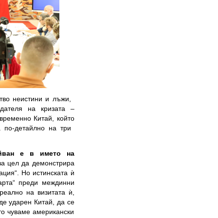
тво неистини и лъжи,
здателя на кризата –
временно Китай, който
а по-детайлно на три
айван е в името на
за цел да демонстрира
ция“. Но истинската ѝ
карта“ преди междинни
реално на визитата ѝ,
де ударен Китай, да се
сто чуваме американски