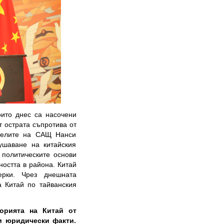
оито днес са насочени
от острата съпротива от
ителите на САЩ Нанси
ушаване на китайския
 политическите основи
ността в района. Китай
ерки. Чрез днешната
а Китай по тайванския
орията на Китай от
и юридически факти.