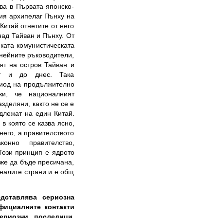
ява в Първата японско-
кия архипелаг Пънху на
Китай отнетите от него
над Тайван и Пънху. От
ската комунистическата
 нейните ръководители,
ят на остров Тайван и
ват и до днес. Така
риод на продължително
жи, че националният
зделяни, както не се е
длежат на един Китай.
 която се казва ясно,
него, а правителството
онно правителство,
Този принцип е ядрото
оже да бъде пресичана,
налите страни и е общ
дставлява сериозна
фициалните контакти
риозни последици.