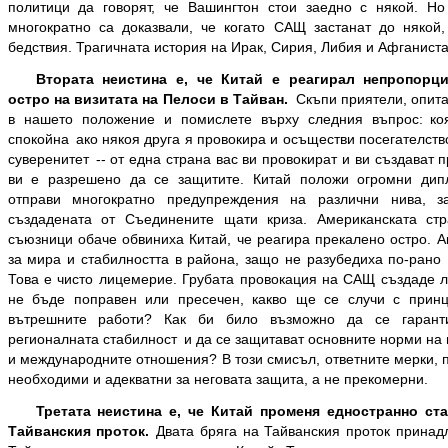
политици да говорят, че Вашингтон стои заедно с някой. Но
многократно са доказвали, че когато САЩ застанат до някой
бедствия. Трагичната история на Ирак, Сирия, Либия и Афганиста
Втората неистина е, че Китай е реагирал
непропорц
остро на визитата на Пелоси в Тайван.
Скъпи приятели, опита
в нашето положение и помислете върху следния въпрос: ко
спокойна ако някоя друга я провокира и осъществи посегателст
суверенитет -- от една страна вас ви провокират и ви създават п
ви е разрешено да се защитите. Китай положи огромни дип
отправи многократно предупреждения на различни нива, з
създадената от Съединените щати криза. Американската ст
съюзници обаче обвиниха Китай, че реагира прекалено остро. А
за мира и стабилността в района, защо не разубедиха по-рано 
Това е чисто лицемерие. Грубата провокация на САЩ създаде л
не бъде поправен или пресечен, какво ще се случи с прин
вътрешните работи? Как би било възможно да се гарант
регионалната стабилност и да се защитават основните норми на
и международните отношения? В този смисъл, ответните мерки, 
необходими и адекватни за неговата защита, а не прекомерни.
Третата неистина е, че Китай променя едностранно ст
Тайванския проток.
Двата бряга на Тайванския проток принад