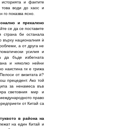
 историята и фактите
, това води до хаос и
н го показва ясно.
ионално и
прекалено
йте се да се поставите
я страна би останала
во върху националния ѝ
роблеми, а от друга не
ломатически усилия и
а да бъде избегната
рана и няколко нейни
ко наистина ги е грижа
Пелоси от визитата ѝ?
ош прецедент. Ако той
ципа за ненамеса във
ира световния мир и
 международното право
предприети от Китай са
атуквото в района на
лежат на един Китай и