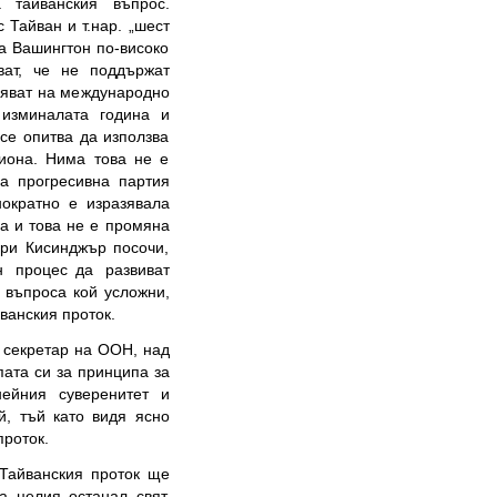
 тайванския въпрос.
 Тайван и т.нар. „шест
на Вашингтон по-високо
ват, че не поддържат
няват на международно
 изминалата година и
се опитва да използва
гиона. Нима това не е
а прогресивна партия
нократно е изразявала
ма и това не е промяна
нри Кисинджър посочи,
 процес да развиват
а въпроса кой усложни,
йванския проток.
 секретар на ООН, над
ата си за принципа за
ейния суверенитет и
й, тъй като видя ясно
проток.
Тайванския проток ще
а целия останал свят.