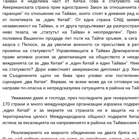
Тайван е неделима част от Китай. Това е статуквото на
Американската страна прие едностранно Закон за отношенията с
гаранции“ по отношение на Тайван, които стоят в дневния ред 
от политиката за „един Китай“. От една страна САЩ заявя
независимост на Тайван, а от друга продължават да разпростра
ниво тезата, че „статутът на Тайван е неопределен“. През
половина Вашингон продаде пет пъти на Тайпе оръжия, а сега 
казуса с Пелоси, за да увеличи военното си присъствие в ре
промяна на статуквото? Управляващата в Тайван Демократичн
прави активни усилия за декитаизация на обществото и неед
вижданията си за „два Китая“ и „един Китай и един Тайван“. Ни
на статуквото? Дори известният американски дипломат д-р Хе
че Съединените щати не бива чрез уловки или постепенен
сценария „два Китая“. Вярвам, че всеки може да си отговори н
направи по-опасна и непредсказуема ситуацията в района на Та
Уважаеми дами и господа, през последните дни генералният
170 страни и много международни организации изразиха подкреп
„един Китай“ и за мерките на страната ни в защита на н
териториална цялост. Международната общност подкрепя Кита
истина за ексалацията на напрежението в района на Тайванския 
Реализирането на мирното обединение на двата бряга на 
бъде най-добрия вариант не само за китайския народ, но и з