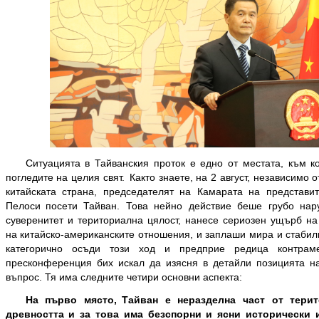
Ситуацията в Тайванския проток е едно от местата, към к
погледите на целия свят. Както знаете, на 2 август, независимо 
китайската страна, председателят на Камарата на представ
Пелоси посети Тайван. Това нейно действие беше грубо нар
суверенитет и териториална цялост, нанесе сериозен ущърб на
на китайско-американските отношения, и заплаши мира и стабил
категорично осъди този ход и предприе редица контрам
пресконференция бих искал да изясня в детайли позицията н
въпрос. Тя има следните четири основни аспекта:
На първо място,
Тайван е неразделна част от терит
древността и за това има безспорни и ясни исторически 