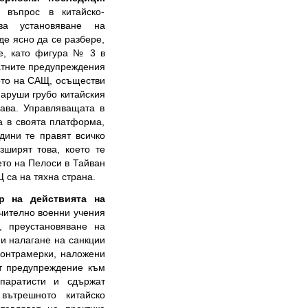
н въпрос в китайско-
за установяване на
е ясно да се разбере,
е, като фигура № 3 в
атните предупреждения
вото на САЩ, осъществи
наруши грубо китайския
жава. Управляващата в
а в своята платформа,
дини те правят всичко
зширят това, което те
ето на Пелоси в Тайван
 са на тяхна страна.
р на действията на
чително военни учения
, преустановяване на
и налагане на санкции
контрамерки, наложени
ят предупреждение към
епаратисти и сдържат
 вътрешното китайско