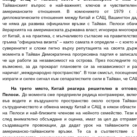
Тайванският въпрос е най-важният, ключов и чувствителе
американските отношения. В комюникето от 1979 г. 
дипломатическите отношения между Китай и САЩ, Вашингтон дад
че няма да развива официални връзки с Тайван. Пелоси обач
йерархията на американската държавна власт, игнорира многокр
от Китай, а на практика, с мълчаливото съгласие на правителст
гръмка “официална визита” – както самата я определи – с което 
суверенитет и сложи петно върху репутацията на своята дър
момента в Тайван Демократична прогресивна партия е записал
че ще работи за независимост на острова. През последните го
възможно, за да прокарат плановете си за независимост и ра
наричат „международно пространство“. В този смисъл, посещени
изпрати и силен сигнал към сепаратистките сили в Тайван, че САЩ
На трето място,
Китай реагира решително в отгово
Пелоси.
До момента сме предприели редица контрамерки, вклю
във водите и въздушното пространство около остров Тайван
сътрудничеството и обмена между Китай и САЩ в някои области 
на Пелоси и най-близките членове на нейното семейство. Тези 
след внимателно обсъждане и оценка, имат за цел да отправ
създаващите провокации, да дадат урок на тайванските с
американско-тайванските връзки. Те са в съответствие с