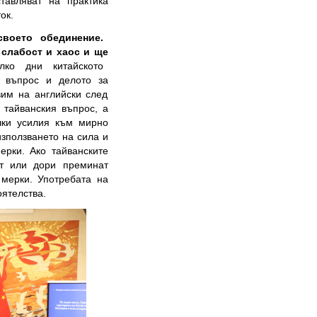
тавляват на практика
ок.
воето обединение.
 слабост и хаос и ще
лко дни китайското
т въпрос и делото за
вим на английски след
 тайванския въпрос, а
чки усилия към мирно
зползването на сила и
ерки. Ако тайванските
ат или дори преминат
мерки. Употребата на
ятелства.