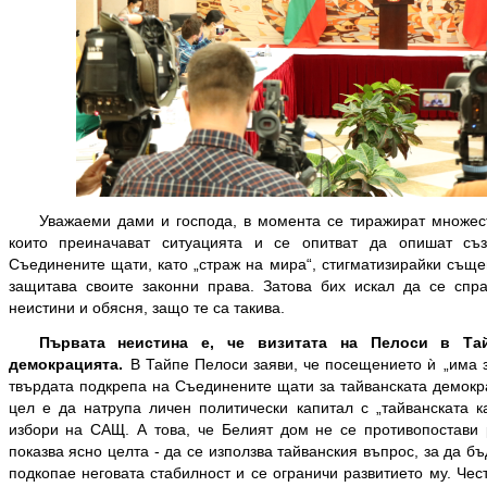
Уважаеми дами и господа, в момента се тиражират множес
които преиначават ситуацията и се опитват да опишат съ
Съединените щати, като „страж на мира“, стигматизирайки съще
защитава своите законни права. Затова бих искал да се спр
неистини и обясня, защо те са такива.
Първата неистина е, че визитата на Пелоси в Т
демокрацията.
В Тайпе Пелоси заяви, че посещението ѝ „има 
твърдата подкрепа на Съединените щати за тайванската демокра
цел е да натрупа личен политически капитал с „тайванската 
избори на САЩ. А това, че Белият дом не се противопостави 
показва ясно целта - да се използва тайванския въпрос, за да бъ
подкопае неговата стабилност и се ограничи развитието му. Че