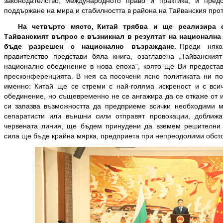
законодателство, международното право и практика, и предс
поддържане на мира и стабилността в района на Тайванския прот
На четвърто място,
Китай трябва и ще реализира с
Тайванският въпрос е възникнал в резултат на национална
бъде разрешен с национално възраждане.
Преди няко
правителство представи бяла книга, озаглавена „Тайванския
национално обединение в нова епоха“, която ще Ви предоста
пресконференцията. В нея са посочени ясно политиката ни по
именно: Китай ще се стреми с най-голяма искреност и с вси
обединение, но същевременно не се ангажира да се откаже от и
си запазва възможността да предприеме всички необходими м
сепаратисти или външни сили отправят провокации, доближ
червената линия, ще бъдем принудени да вземем решителни 
сила ще бъде крайна мярка, предприета при непреодолими обсто