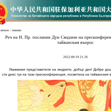
начало
>
новини
Реч на Н. Пр. посланик Дун Сяодзюн на пресконферен
тайванския въпрос
2022-08-19 21:26
Уважаеми представители на медиите, добър ден! Добре дош
сте днес тук на тази пресконференция, посветена на тайванския 