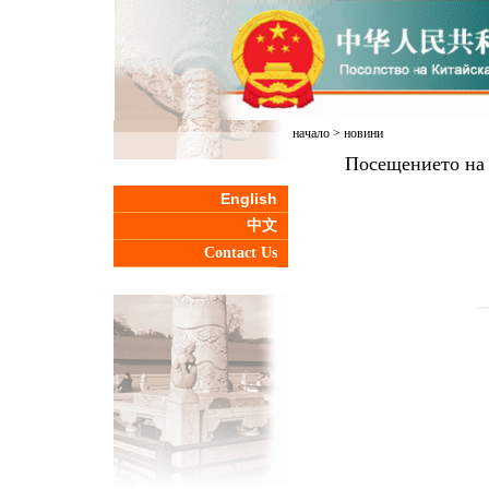
начало
>
новини
Посещението на 
English
中文
Contact Us