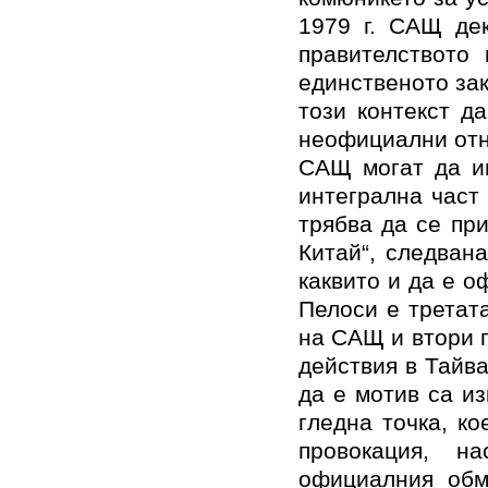
1979 г. САЩ дек
правителството 
единственото за
този контекст д
неофициални отн
САЩ могат да им
интегрална част
трябва да се пр
Китай“, следван
каквито и да е о
Пелоси е третат
на САЩ и втори 
действия в Тайва
да е мотив са и
гледна точка, к
провокация, н
официалния обм