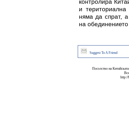
контролира Китай
и териториална 
няма да спрат, 
на обединениет
Suggest To A Friend
Посолство на Китайската
Вси
http:/