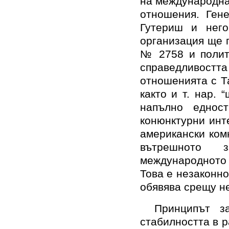
на международна
отношения. Ген
Гутериш
и него
организация ще 
№ 2758 и полити
справедливост
отношенията с Та
както и т. нар.
напълно едност
конюнктурни инт
американски ком
вътрешното 
международното
Това е незаконно
обявява срещу н
Принципът з
стабилността в р