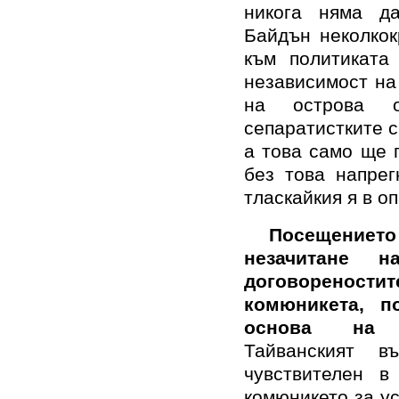
никога няма д
Байдън неколко
към политиката
независимост на
на острова о
сепаратистките с
а това само ще 
без това напрег
тласкайкия я в о
Посещениет
незачитане
договореност
комюникета, п
основа на д
Тайванският в
чувствителен в
комюникето за у