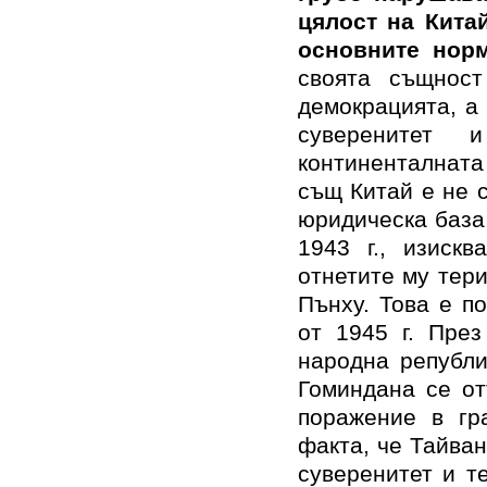
цялост на Кита
основните нор
своята същност
демокрацията, а
суверенитет 
континенталната
същ Китай е не 
юридическа база
1943 г., изиск
отнетите му тер
Пънху. Това е п
от 1945 г. През
народна републи
Гоминдана се от
поражение в гр
факта, че Тайван
суверенитет и т