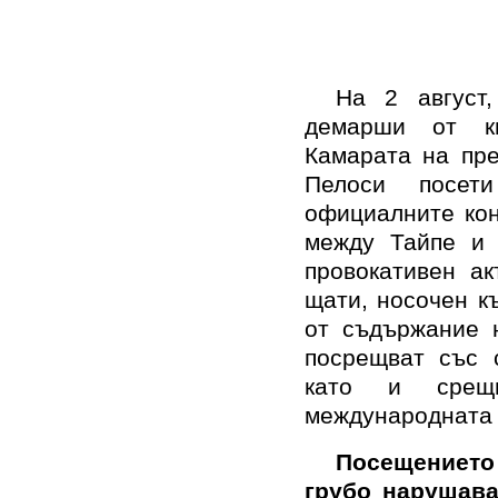
На 2 август
демарши от ки
Камарата на пре
Пелоси посет
официалните кон
между Тайпе и 
провокативен а
щати, носочен к
от съдържание н
посрещват със 
като и срещ
международната 
Посещението 
грубо нарушава