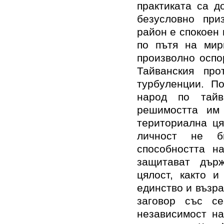
практиката са д
безусловно при
район е спокоен 
по пътя на мир
произволно оспо
Тайванския пр
турбуленции. По
народ по тайв
решимостта им
териториална ця
личност не б
способността н
защитават държ
цялост, както 
единство и възра
заговор със се
независимост на