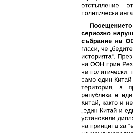
отстъпление о
политически анг
Посещението 
сериозно наруш
събрание на О
гласи, че „бедите
историята“. През
на ООН прие Рез
че политически,
само един Китай
територия, а п
република е еди
Китай, както и н
„един Китай и е
установили дипл
на принципа за “