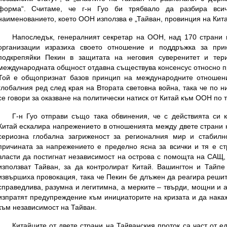
форма“. Считаме, че г-н Гуо би трябвало да разбира всич
наименованието, което ООН използва е „Тайван, провинция на К
Напоследък, генералният секретар на ООН, над 170 страни
организации изразиха своето отношение и поддръжка за прин
подкрепяйки Пекин в защитата на неговия суверенитет и тер
международната общност отдавна съществува консенсус относно пр
Той е общопризнат базов принцип на международните отношен
глобалния ред след края на Втората световна война, така че по н
се говори за оказване на политически натиск от Китай към ООН по т
Г-н Гуо отправи също така обвинения, че с действията си 
Китай ескалира напрежението в отношенията между двете страни 
сериозна глобална загриженост за регионалния мир и стабилно
причината за напрежението е пределно ясна за всички и тя е с
власти да постигнат независимост на острова с помощта на САЩ
използват Тайван, за да контролират Китай. Вашингтон и Тайпе
извършиха провокация, така че Пекин бе длъжен да реагира реши
справедлива, разумна и легитимна, а мерките – твърди, мощни и а
изпратят предупреждение към инициаторите на кризата и да нака
към независимост на Тайван.
Китайците от двете страни на Тайванския проток са част от е