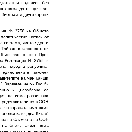
дготвен и подписан без
ога няма да го признае.
 Виетнам и други страни
люция № 2758 на Общото
политическия натиск от
а система, чието ядро е
Тайван, в качеството си
 бъде част от нея. През
тво Резолюция № 2758, в
ката народна република,
 единствените законни
тавителите на Чан Кайши
. Вярваме, че г-н Гуо би
онно“ и „незабавно се
юция не само разрешава
 представителство в ООН
а, че страната има само
тановки като „два Китая“
ение на Службата на ООН
я на Китай, Тайван няма
авен статут под никаква