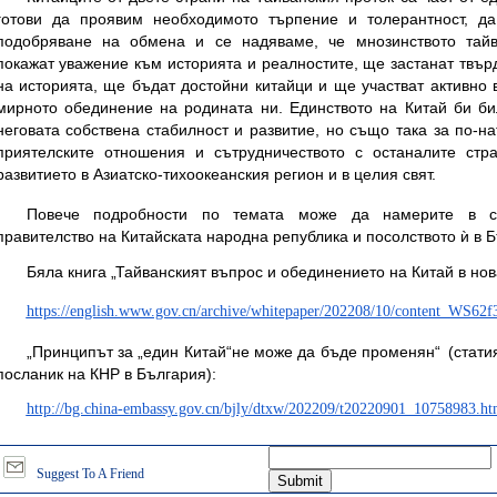
готови да проявим необходимото търпение и толерантност, д
подобряване на обмена и се надяваме, че мнозинството тай
покажат уважение към историята и реалностите, ще застанат твър
на историята, ще бъдат достойни китайци и ще участват активно 
мирното обединение на родината ни. Единството на Китай би би
неговата собствена стабилност и развитие, но също така за по-н
приятелските отношения и сътрудничеството с останалите стр
развитието в Азиатско-тихоокеанския регион и в целия свят.
Повече подробности по темата може да намерите в с
правителство на Китайската народна република и посолството ѝ в Б
Бяла книга „Тайванският въпрос и обединението на Китай в нов
https://english.www.gov.cn/archive/whitepaper/202208/10/content_WS62
„Принципът за „един Китай“не може да бъде променян“ (статия
посланик на КНР в България):
http://bg.china-embassy.gov.cn/bjly/dtxw/202209/t20220901_10758983.h
Suggest To A Friend