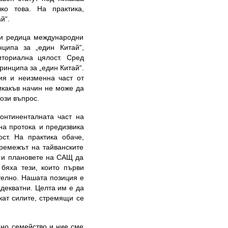
ко това. На практика,
итай“.
 и редица международни
ципа за „един Китай“,
иториална цялост. Сред
инципа за „един Китай“.
ия и неизменна част от
икакъв начин не може да
ози въпрос.
континенталната част на
на протока и предизвика
ст. На практика обаче,
тремежът на тайванските
, и плановете на САЩ да
 бяха тези, които първи
телно. Нашата позиция е
декватни. Целта им е да
жат силите, стремящи се
дно семейство и ние сме