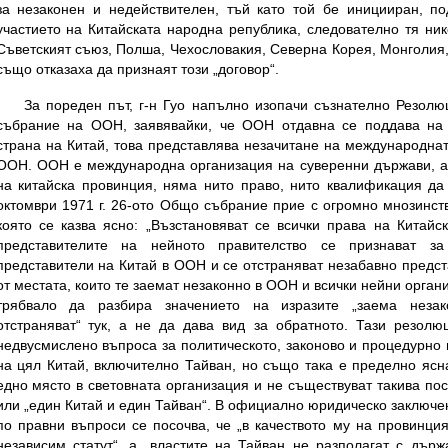
за незаконен и недействителен, тъй като той бе иницииран, по
участието на Китайската народна република, следователно тя ник
Съветският съюз, Полша, Чехословакия, Северна Корея, Монголия,
също отказаха да признаят този „договор“.
За пореден път, г-н Гуо напълно изопачи съзнателно Резо
събрание на ООН, заявявайки, че ООН отдавна се поддава на 
страна на Китай, това представлява незачитане на международнат
ООН. ООН е международна организация на суверенни държави, а 
на китайска провинция, няма нито право, нито квалификация да
октомври 1971 г. 26-ото Общо събрание прие с огромно мнозинс
която се казва ясно: „Възстановяват се всички права на Китайс
представителите на нейното правителство се признават за
представители на Китай в ООН и се отстраняват незабавно предс
от местата, които те заемат незаконно в ООН и всички нейни органи“
трябвало да разбира значението на изразите „заема незак
отстраняват“ тук, а не да дава вид за обратното. Тази резол
недвусмислено въпроса за политическото, законово и процедурно
на цял Китай, включително Тайван, но също така е пределно ясн
едно място в световната организация и не съществуват такива пос
или „един Китай и един Тайван“. В официално юридическо заключ
по правни въпроси се посочва, че „в качеството му на провинци
независим статут“, а „властите на Тайван не разполагат с държ