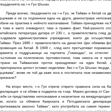
твърденията на г-н Гуо Шънан.
Преди всичко, твърдението на г-н Гуо, че Тайван и Китай са 
държави и не са подчинени една на друга, демонстрира непознав
обаче на практика е нейното изопачаване. Тайван принадлежи на 
и това е както очевидност, така и правен факт. Най-ранното с
китайската литература датира от 230 г., а правителствата след 
създавали административни учреждения, които да осъществя
Тайван. През 1885 г. правителството на династия Цин обявява ф
провинция на Китай. В 1949 г., след като претърпяват поражени
армията и поддръжници на партията „Гоминдан“, се оттеглят
състояние на политическо противостоене, това никога не е про
страни на Тайванския проток принадлежат на един Китай, 
териториална цялост остават неделими. Ако г-н Гуо Шънан твърди,
държава“, може ли той да каже кога е постигната тази независимо
признали?
На второ място, г-н Гуо отрече открито правната сила на К
декларация и се обяви в подкрепа на т.нар. Мирен договор от Сан
себе си представлява непознаване и незачитане на международното
че, когато са обявени Каирската и Потсдамската декларац
притежавала законно Тайван“, като употребата на самия термин