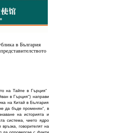
ублика в България
 представителството
ото на Тайпе в Гърция“
йван в Гърция“) направи
ика на Китай в България
же да бъде променян“, в
знаване на историята и
та система, чието ядро
 връзка, говорителят на
л да опровергае с факти