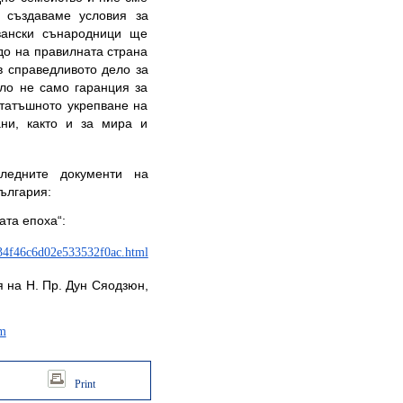
а създаваме условия за
вански сънародници ще
до на правилната страна
в справедливото дело за
ло не само гаранция за
ататъшното укрепване на
ани, както и за мира и
ледните документи на
ългария:
ата епоха“:
f34f46c6d02e533532f0ac.html
 на Н. Пр. Дун Сяодзюн,
tm
Print