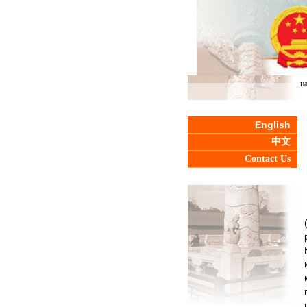
н
English
中文
Contact Us