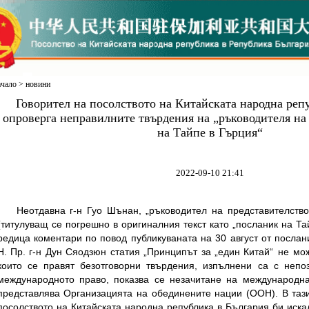
ачало
>
новини
Говорител на посолството на Китайската народна реп
опроверга неправилните твърдения на „ръководителя на
на Тайпе в Гърция“
2022-09-10 21:41
Неотдавна г-н Гуо Шънан, „ръководител на представителств
(титулуващ се погрешно в оригиналния текст като „посланик на Та
редица коментари по повод публикуваната на 30 август от послан
Н. Пр. г-н Дун Сяодзюн статия „Принципът за „един Китай“ не мо
които се правят безотговорни твърдения, изпълнени са с непо
международното право, показва се незачитане на международна
представлява Организацията на обединените нации (ООН). В тази
посолството на Китайската народна република в България би иска