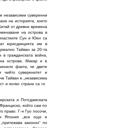
две независими суверенни
ане на историята, което
Китай от древни времена
поменаване на острова в
династиите Сун и Юен са
ват юрисдикцията им в
ормално Тайван за 20-та
е в гражданската война,
 на острова. Макар и в
менило факта, че двете
и чийто суверенитет и
 че Тайван е „независима
ст и колко страни са го
аирската и Потсдамската
 Франциско, който сам по
 право. Г-н Гуо посочи,
ии Япония „все още е
 „притежава законно“ по