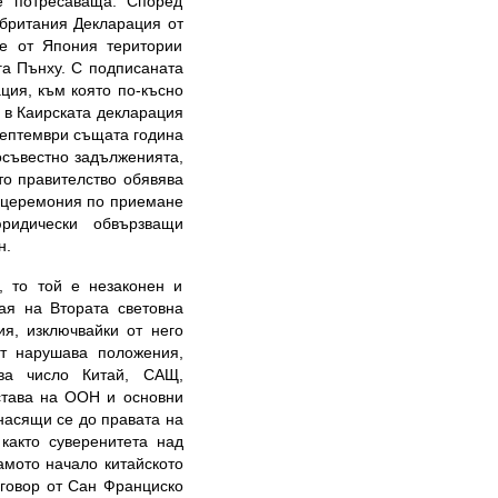
е потресаваща. Според
обритания Декларация от
те от Япония територии
га Пънху. С подписаната
ция, към която по-късно
 в Каирската декларация
септември същата година
осъвестно задълженията,
то правителство обявява
е церемония по приемане
ридически обвързващи
н.
, то той е незаконен и
ая на Втората световна
я, изключвайки от него
нт нарушава положения,
ва число Китай, САЩ,
става на ООН и основни
насящи се до правата на
 както суверенитета над
амото начало китайското
оговор от Сан Франциско