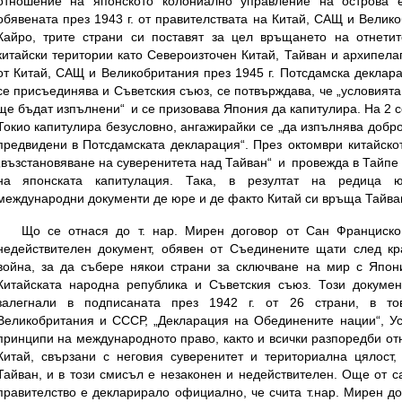
отношение на японското колониално управление на острова 
обявената през 1943 г. от правителствата на Китай, САЩ и Велик
Кайро, трите страни си поставят за цел връщането на отнети
китайски територии като Североизточен Китай, Тайван и архипела
от Китай, САЩ и Великобритания през 1945 г. Потсдамска деклара
се присъединява и Съветския съюз, се потвърждава, че „условията
ще бъдат изпълнени“ и се призовава Япония да капитулира. На 2 
Токио капитулира безусловно, ангажирайки се „да изпълнява добр
предвидени в Потсдамската декларация“. През октомври китайско
„възстановяване на суверенитета над Тайван“ и провежда в Тайп
на японската капитулация. Така, в резултат на редица ю
международни документи де юре и де факто Китай си връща Тайва
Що се отнася до т. нар. Мирен договор от Сан Франциско
недействителен документ, обявен от Съединените щати след кр
война, за да събере някои страни за сключване на мир с Япони
Китайската народна република и Съветския съюз. Този докуме
залегнали в подписаната през 1942 г. от 26 страни, в то
Великобритания и СССР, „Декларация на Обединените нации“, У
принципи на международното право, както и всички разпоредби от
Китай, свързани с неговия суверенитет и териториална цялост,
Тайван, и в този смисъл е незаконен и недействителен. Още от с
правителство е декларирало официално, че счита т.нар. Мирен д