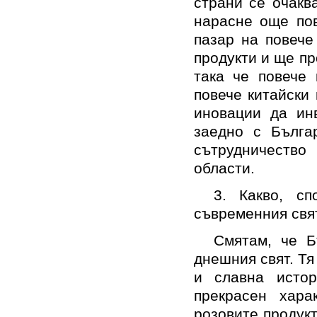
страни се очакв
нарасне още пов
пазар на повече
продукти и ще пр
така че повече 
повече китайски
иновации да инв
заедно с Бълга
сътрудничеств
области.
3. Какво, с
съвременния с
Смятам, че Б
днешния свят. Тя
и славна истор
прекрасен хара
розовите продукт