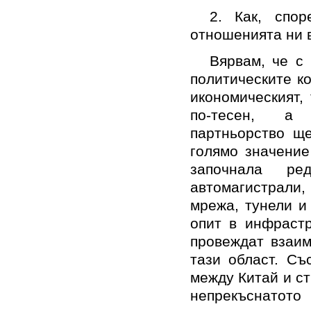
2. Как, спо
отношенията ни 
Вярвам, че с
политическите к
икономическият,
по-тесен, а к
партньорство ще
голямо значение
започнала ре
автомагистрали,
мрежа, тунели и
опит в инфрастр
провеждат взаим
тази област. Съ
между Китай и с
непрекъснатото