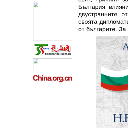
България; влиян
двустранните о
своята дипломат
от българите. За