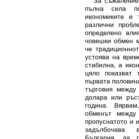
За съжаление
пълна сила по
икономиките е 
различни пробл
определено влия
човешки обмен м
че традиционнот
устоява на врем
стабилна, а ико
цяло показват 
първата половина
търговия между
долара или ръс
година. Вярва
обменът между
пропуснатото и 
задълбочава в
България, да р