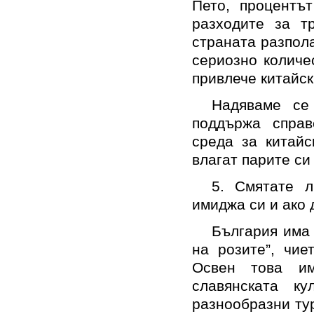
Пето, процентъ
разходите за т
страната разпол
сериозно количе
привлече китайск
Надяваме се
поддържа справ
среда за китайс
влагат парите си
5. Смятате 
имиджа си и ако 
България има
на розите”, чие
Освен това им
славянската ку
разнообразни ту