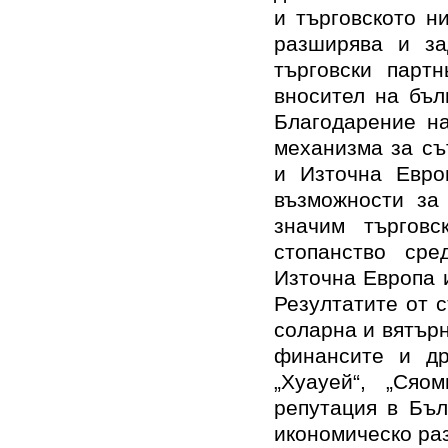
и търговското н
разширява и за
търговски парт
вносител на бъл
Благодарение на
механизма за съ
и Източна Евро
възможности за 
значим търговс
стопанство ср
Източна Европа 
Резултатите от 
соларна и вятър
финансите и др
„Хуауей“, „Ся
репутация в Бъл
икономическо ра