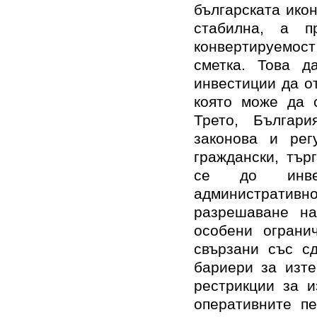
българската ико
стабилна, а п
конвертируемос
сметка. Това д
инвестиции да о
която може да 
Трето, Българи
законова и рег
граждански, тър
се до инвес
административн
разрешаване на
особени ограни
свързани със с
бариери за изте
рестрикции за и
оперативните пе