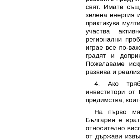
свят. Имате същ
зелена енергия 
практикува мулт
участва актив
регионални проб
играе все по-важ
градят и допри
Пожелаваме иск
развива и реали
4. Ако тря
инвеститори от 
предимства, коит
На първо мя
България е врат
относително вис
от държави извъ