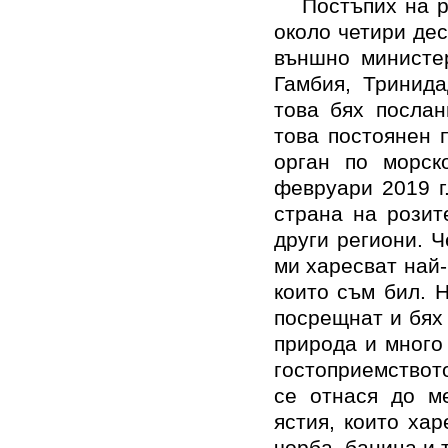
Постъпих на 
около четири дес
външно министер
Гамбия, Тринид
това бях послан
това постоянен 
орган по морск
февруари 2019 г
страна на розит
други региони. Ч
ми харесват най-
които съм бил. Н
посрещнат и бях 
природа и много
гостоприемствот
се отнася до ме
ястия, които ха
чорба, баница и т