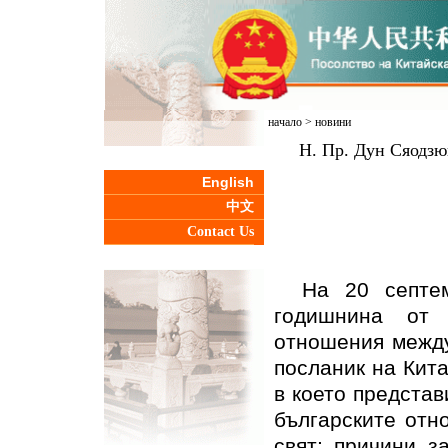
начало
>
новини
Н. Пр. Дун Сяодзю
English
中文
Contact Us
На 20 септем
годишнина от 
отношения между
посланик на Кита
в което представ
българските отн
свят; причини з