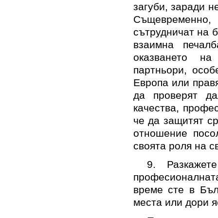
загуби, заради н
Същевременно,
сътрудничат на б
взаимна печал
оказването на
партньори, особ
Европа или правя
да проверят да
качества, профе
че да защитят ср
отношение посо
своята роля на с
9. Разкаже
професионалната
време сте в Бъл
места или дори я