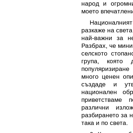
народ и огромн
моето впечатле
Националният
разкаже на света
най-важни за н
Разбрах, че мини
селското стопа
група, която
популяризиране 
много ценен опи
създаде и утв
национален об
приветстваме 
различни изл
разбирането за н
така и по света.