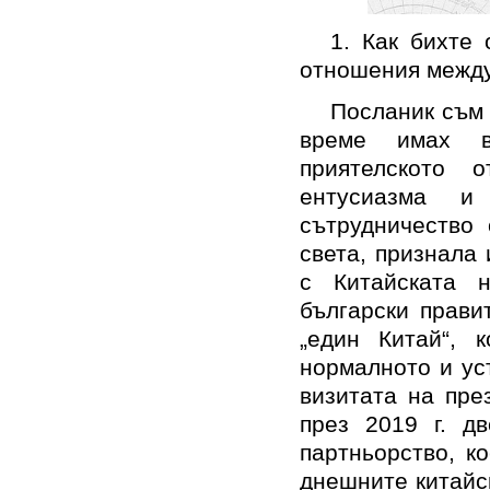
1. Как бихте
отношения между
Посланик съм 
време имах в
приятелското 
ентусиазма и
сътрудничество 
света, признала
с Китайската н
български прави
„един Китай“, 
нормалното и ус
визитата на пре
през 2019 г. дв
партньорство, к
днешните китайс