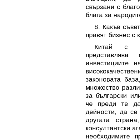
свързани с благ
блага за народи
8. Какъв съве
правят бизнес с 
Китай с не
представлява
инвестициите н
висококачествен
законовата база
множество разли
за български ил
че преди те да
дейности, да се
другата страна
консултантски аг
необходимите п