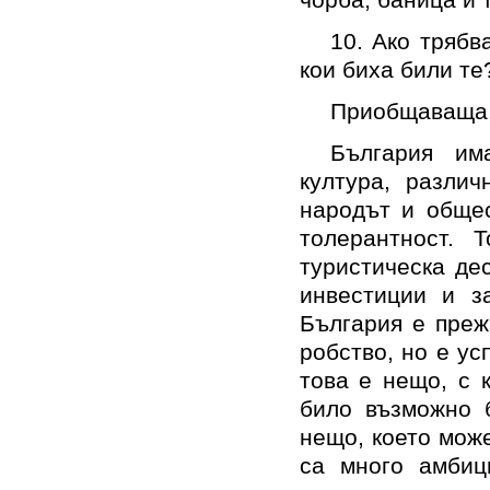
10. Ако трябв
кои биха били те
Приобщаваща,
България им
култура, различ
народът и общес
толерантност. 
туристическа де
инвестиции и з
България е преж
робство, но е ус
това е нещо, с 
било възможно б
нещо, което мож
са много амбиц