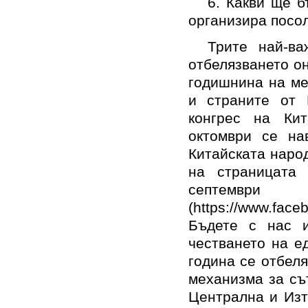
6. Какви ще б
организира посол
Трите най-в
отбелязването о
годишнина на ме
и страните от 
конгрес на Кит
октомври се на
Китайската наро
на страницата 
септем
(https://www.face
Бъдете с нас и
честването на е
година се отбел
механизма за съ
Централна и Изт