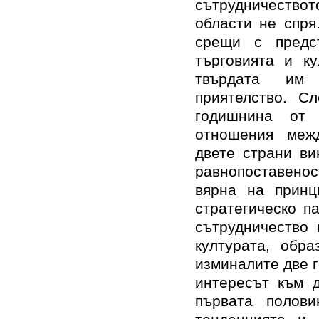
сътрудничество
области не спря
срещи с предст
търговията и к
твърдата им 
приятелство. С
годишнина от 
отношения меж
двете страни 
равнопоставено
вярна на принц
стратегическо п
сътрудничество 
културата, обра
изминалите две г
интересът към д
първата полов