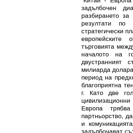
“Китай - Европа
задълбочен диа
разбирането за 
резултати по 
стратегически пл
европейските о
търговията межд
началото на г
двустранният 
милиарда долара
период на предх
благоприятна те
г. Като две го
цивилизационни 
Европа трябв
партньорство, д
и комуникацията
задълбочават съ