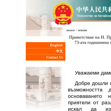
начало
>
новини
Приветствие на Н. П
73-ата годишнина 
English
中文
Contact Us
Уважаеми дами
Добре дошли 
възможността 
основаването 
приятели от раз
искал да изр