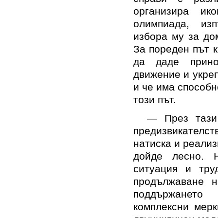
организира ик
олимпиада, из
избора му за до
За пореден път 
да даде прино
движение и укре
и че има способн
този път.
— През тази 
предизвикателс
натиска и реализ
дойде лесно. 
ситуация и тру
продължаване н
поддържането
комплексни мерк