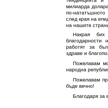
тенденцията и
милиарда долара
по-нататъшното
след края на епи
на нашите стран
Накрая бих
благодарности н
работят за бъл
здраве и благоп
Пожелавам мо
народна републи
Пожелавам пр
бъде вечно!
Благодаря за