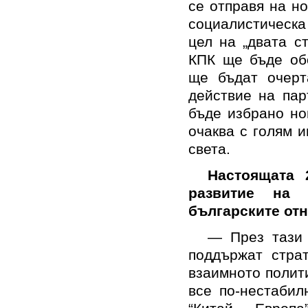
се отправя на н
социалистическа
цел на „двата с
КПК ще бъде обо
ще бъдат очерт
действие на пар
бъде избрано но
очаква с голям 
света.
Настоящата 
развитие на к
българските от
— През тази 
поддържат страт
взаимното полит
все по-нестабил