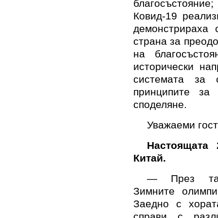
благосъстояние;
Ковид-19 реализ
демонстрираха 
страна за преодо
на благосъстоя
исторически нап
системата за 
принципите за 
споделяне.
Уважаеми гост
Настоящата 
Китай.
— През таз
Зимните олимпи
Заедно с хорат
справи с разли