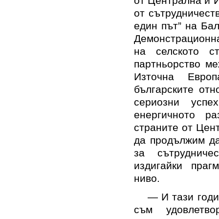
от Централна и 
от сътрудничест
един път” на Ба
Демонстрационна
на селското с
партньорство ме
Източна Европ
българските о
сериозни успе
енергичното р
страните от Цен
да продължим да
за сътрудниче
издигайки праг
ниво.
— И тази годи
съм удовлетв