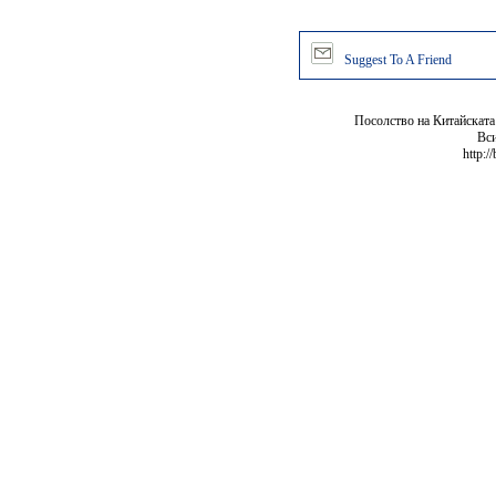
Suggest To A Friend
Посолство на Китайската
Вси
http:/