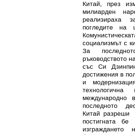
Китай, през из
милиарден на
реализираха з
погледите на 
Комунистическ
социализмът с к
За последнот
ръководството н
със Си Дзинпин
достижения в по
и модернизация
технологичн
международно в
последното дес
Китай разреши 
постигната бе
изграждането