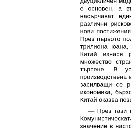
двуцикличен моде
е основен, а в
насърчават еди
различни рисков
нови постижения
През първото по
трилиона юана,
Китай изнася 
множество стран
търсене. В у
производствена в
засилващи се р
икономика, бърз
Китай оказва по
— През тази 
Комунистическ
значение в наст