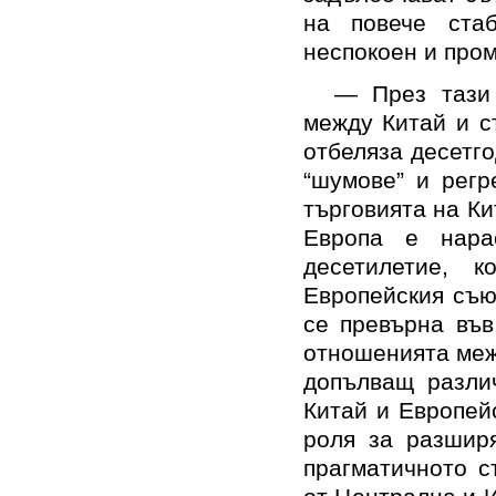
на повече ста
неспокоен и п
— През тази 
между Китай и с
отбеляза десетг
“шумове” и регр
търговията на К
Европа е нара
десетилетие, 
Европейския съю
се превърна във
отношенията меж
допълващ разли
Китай и Европей
роля за разшир
прагматичното с