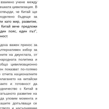
 взаимно учене между
ешката цивилизация. В
потвърди, че Китай ще
поделено бъдеще за
и като мир, развитие,
л Китай вече предложи
дин пояс, един път”,
урност.
адоха важен принос за
алтернативен избор за
ните на джунглата, от
народната политика и
общо цивилизационно
ен показват по-голямо
о отчита националните
илагането на китайски
както и готовност да
удничество с Китай в
татъшното развитие на
а да уловим момента и
 нашите допълващи се
еството и насърчаваме