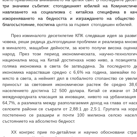
три значими събития: стогодишният юбилей на Комунистичес
навлизането на социализма с китайска специфика в кач
изкореняването на бедността и изграждането на общество
благосъстояние, постигна
целта за първия стогодишен юбилей
.
През изминалото десетилетие КПК следваше идея за разви
човека, реши редица дългогодишни проблеми и реализира множ
в миналото, мащабни дейности, за което получи висока оценк
народ. През този период икономическата, научно-технологи
национална мощ на Китай достигнаха ново ниво, а позицията
голяма икономика в света бе затвърдена. За последното де
икономика нарастваше средно с 6,6% на година, заемайки по
място в света, а нейният дял в глобалното стопанство се увел
приносът за световния икономически растеж бе средно 38
населението достигна 12 500 долара. Китай се изкачи от 34
международната класация за иновации, нивото на урбанизация
64,7%, а разликата между разполагаемия доход на глава от нас
селските райони се съкрати от 2,88:1 до 2,5:1. Групата на хо
постепенно се разшири и почти 100 милиона селско насел
състоянието на абсолютно бедност.
ХХ конгрес прие по-детайлни и научно обосновани стра