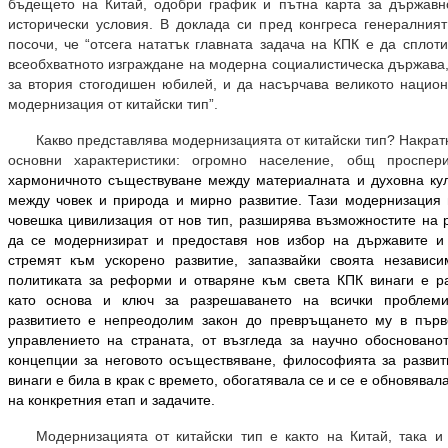
бъдещето на Китай, одобри график и пътна карта за държавн
исторически условия. В доклада си пред конгреса генералния
посочи, че “отсега нататък главната задача на КПК е да сплот
всеобхватното изграждане на модерна социалистическа държава,
за втория стогодишен юбилей, и да насърчава великото нацио
модернизация от китайски тип”.
Какво представлява модернизацията от китайски тип? Накратко
основни характеристики: огромно население, общ проспер
хармоничното съществуване между материалната и духовна ку
между човек и природа и мирно развитие. Тази модернизация
човешка цивилизация от нов тип, разширява възможностите на 
да се модернизират и предоставя нов избор на държавите и 
стремят към ускорено развитие, запазвайки своята независи
политиката за реформи и отваряне към света КПК винаги е р
като основа и ключ за разрешаването на всички проблеми
развитието е непреодолим закон до превръщането му в първ
управлението на страната, от възгледа за научно обосновано
концепции за неговото осъществяване, философията за разви
винаги е била в крак с времето, обогатявала се и се е обновява
на конкретния етап и задачите.
Модернизацията от китайски тип е както на Китай, така и 