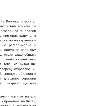
с на Комунистическата
ентралния комитет бе
реизбран за генерален
енния опит, натрупан в
а посока на страната и
тъшно реформиране и
тай поема по пътя към
ва, отразяващо общата
д 96 милиона членове и
а това, че Китай ще
говорещ откровено и
и внесъл стабилност и
а днешните сериозни
със сигурност ще има
ралния комитет, начело
 изграждане на Китай,
т години Китай
преживя