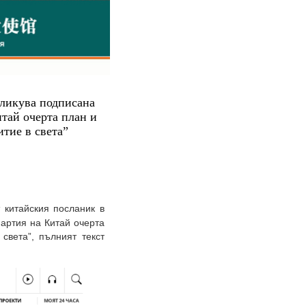
бликува подписана
тай очерта план и
тие в света”
 китайския посланик в
партия на Китай очерта
света”, пълният текст