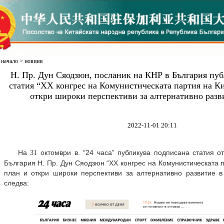
начало
>
новини
Н. Пр. Дун Сяодзюн, посланик на КНР в България пу
статия “ХХ конгрес на Комунистическата партия на Ки
откри широки перспективи за алтернативно разви
2022-11-01 20:11
На
октомври в. “24 часа” публикува подписана статия от
31
България Н. Пр. Дун Сяодзюн “ХХ конгрес на Комунистическата 
план и откри широки перспективи за алтернативно развитие в 
следва: