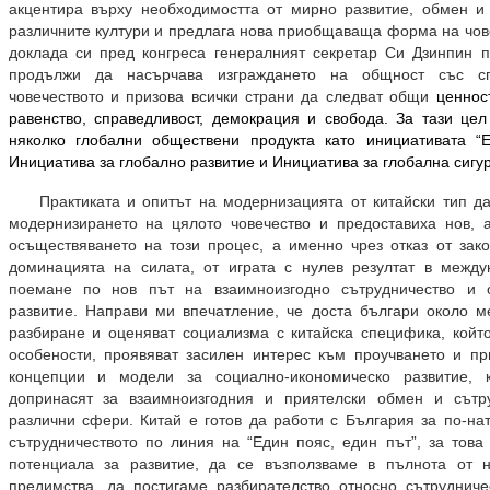
акцентира върху необходимостта от мирно развитие, обмен и
различните култури и предлага нова приобщаваща форма на чов
доклада си пред конгреса генералният секретар Си Дзинпин 
продължи да насърчава изграждането на общност със с
човечеството и призова всички страни да следват общи
ценност
равенство, справедливост, демокрация и свобода. За тази це
няколко глобални обществени продукта като инициативата “Е
Инициатива за глобално развитие и Инициатива за глобална сиг
Практиката и опитът на модернизацията от китайски тип д
модернизирането на цялото човечество и предоставиха нов, 
осъществяването на този процес, а именно чрез отказ от зако
доминацията на силата, от играта с нулев резултат в между
поемане по нов път на взаимноизгодно сътрудничество и 
развитие. Направи ми впечатление, че доста българи около м
разбиране и оценяват социализма с китайска специфика, койт
особености, проявяват засилен интерес към проучването и пр
концепции и модели за социално-икономическо развитие, 
допринасят за взаимноизгодния и приятелски обмен и сътр
различни сфери. Китай е готов да работи с България за по-на
сътрудничеството по линия на “Един пояс, един път”, за тов
потенциала за развитие, да се възползваме в пълнота от
предимства, да постигаме разбирателство относно сътруднич