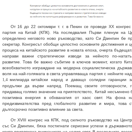
От 16 до 22 октомври т. г. в Пекин се проведе ХХ конгре
партия на Китай (КПК). На последвалия Първи пленум на Ц
определено неговото ново ръководство, като Си Дзинпин бе п
секретар. Конгресът обобщи цялостно основните достижения и ц
процеса на китайското развитие в новата епоха, очерта бъдещат
направи важни стратегически изводи за нейното по-ната
развитие. Това бе важно събитие в ключов момент, когато Ки
всеобхватното изграждане на модерна социалистическа държа
воля на най-голямата в света управляваща партия с нейните на
милиарда китайски народ и даващо солидни гаранции з
1,4
продължи да върви напред. Поемащ своите отговорности, 
придаващ голямо значение на приятелството, Китай несъмнено б
позитивна енергия в обхванатия от хаос свят. На фона н
предизвикателства пред глобалното развитие и мира, това 
дългосрочно позитивно влияние за света.
От XVIII конгрес на КПК, под силното ръководство на Цент
със Си Дзинпин, бяха постигнати сериозни успехи в държавното
които привлякоха вниманието на целия свят. В последните десе