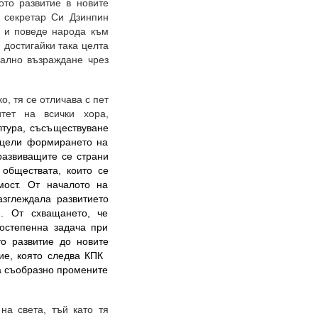
ото развитие в новите
т секретар Си Дзинпин
и и поведе народа към
 достигайки така целта
нално възраждане чрез
, тя се отличава с пет
итет на всички хора,
лтура, съсъществуване
 цели формирането на
развиващите се страни
обществата, които се
мост. От началото на
азглеждала развитието
. От схващането, че
остепенна задача при
то развитие до новите
тие, която следва КПК
ла съобразно промените
на света, тъй като тя