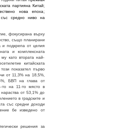
ката партияна Китай;
ествено нова епоха
;
 със средно ниво на
тие, фокусирана върху
ество, също планирани
а и подкрепа от целия
чната и комплексната
 му като втората най-
сетилетие китайската
 този показател първо
ичи от 11,3% на 18,5%,
,6%, БВП на глава от
-то на 11-то място в
 нараства от 53,1% до
елението в градските и
рата със средни доходи
ение бе изведено от
тегически решения за