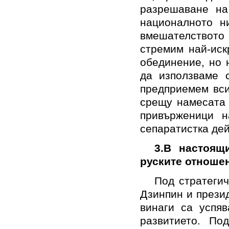
разрешаване на
националното н
вмешателството 
стремим най-иск
обединение, но 
да използваме 
предприемем вси
срещу намесата
привърженици н
сепаратистка дей
3.В настоящ
руските отноше
Под стратеги
Дзинпин и прези
винаги са успяв
развитието. По