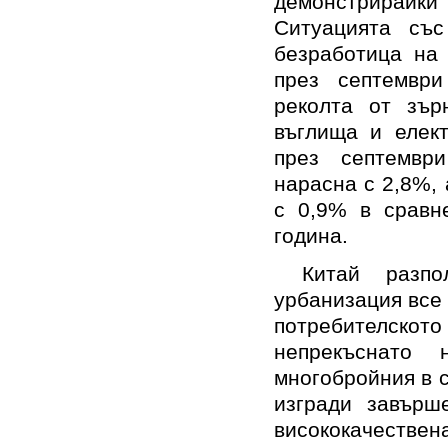
демонстрирай
Ситуацията със
безработица на 
през септемвр
реколта от зър
въглища и елект
през септемвр
нарасна с 2,8%, 
с 0,9% в сравн
година.
Китай разп
урбанизация все 
потребителското
непрекъснато 
многобройния в 
изгради завърш
висококачестве