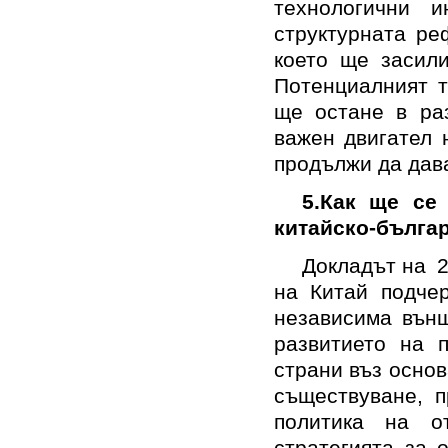
технологични 
структурната ре
което ще засили
Потенциалният т
ще остане в раз
важен двигател 
продължи да дава
5.
Как ще се 
китайско-бълга
Докладът на 2
на Китай подчер
независима външ
развитието на 
страни въз осно
съществуване, 
политика на о
стратегията за 