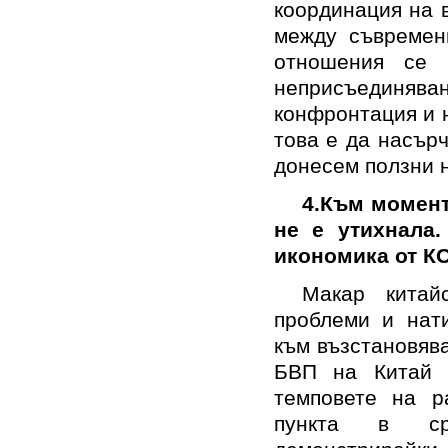
координация на 
между съвременн
отношения се 
неприсъединя
конфронтация и 
това е да насър
донесем ползни н
4.Към момент
не е утихнала.
икономика от К
Макар китай
проблеми и нати
към възстановяв
БВП на Китай 
темповете на р
пункта в ср