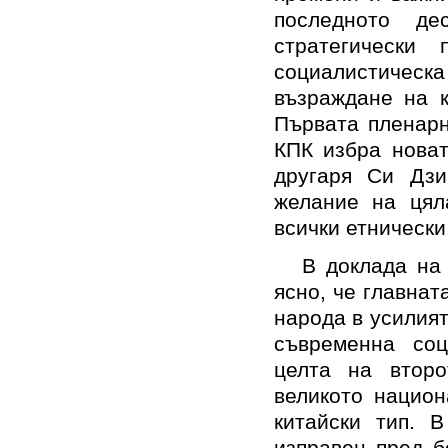
последното д
стратегически
социалистическ
възраждане на к
Първата пленарн
КПК избра новат
другаря Си Дзи
желание на цял
всички етнически
В доклада на
ясно, че главнат
народа в усилия
съвременна соц
целта на второ
великото национ
китайски тип. 
изправен пред б