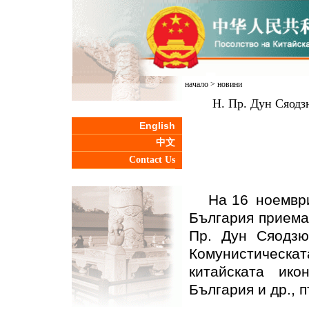
начало
>
новини
Н. Пр. Дун Сяодз
English
中文
Contact Us
На 16 ноември
България приема
Пр. Дун Сяодзю
Комунистическат
китайската ик
България и др., 