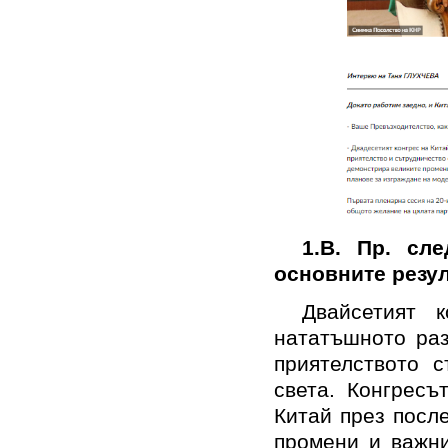
1.
В. Пр. сле
основните резу
Двайсетият 
нататъшното раз
приятелството с
света. Конгресъ
Китай през посл
промени и важни