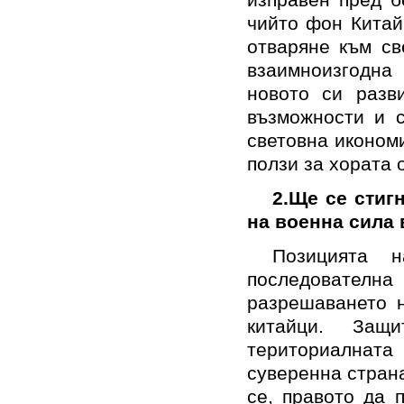
чийто фон Китай
отваряне към св
взаимноизгодна
новото си разв
възможности и с
световна икономи
ползи за хората
2.
Ще се стигн
на военна сила 
Позицията 
последователн
разрешаването н
китайци. Защ
териториалнат
суверенна страна
се, правото да 