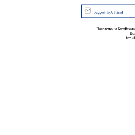
Suggest To A Friend
Посолство на Китайската
Вси
http:/