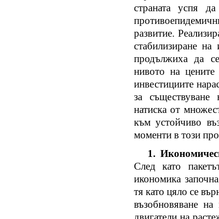
страната успя д
противоепидемич
развитие. Реализир
стабилизиране на 
продължиха да се 
нивото на цените 
инвестициите нарас
за съществуване 
натиска от множес
към устойчиво въз
моменти в този про
1. Икономичес
След като пакетъ
икономика започна
тя като цяло се вър
възобновяване на 
двигатели на расте