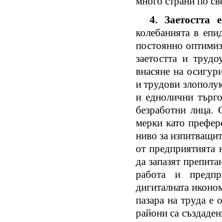
много страни п
4. Заетостта
колебанията в епи
постоянно оптимиз
заетостта и трудо
внасяне на осигур
и трудови злополу
и еднолични търго
безработни лица. 
мерки като префер
ниво за изпитващит
от предприятията 
да запазят препита
работа и предпр
дигиталната иконом
пазара на труда е 
райони са създаден