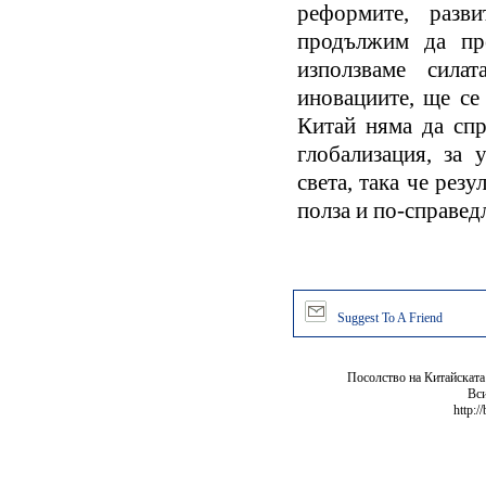
реформите, разв
продължим да пре
използваме сила
иновациите, ще се
Китай няма да спр
глобализация, за 
света, така че резу
полза и по-справедл
Suggest To A Friend
Посолство на Китайската
Вси
http:/