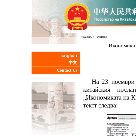
начало
>
новини
Икономикат
English
中文
Contact Us
На 23 ноември 
китайския посл
„Икономиката на К
текст следва: