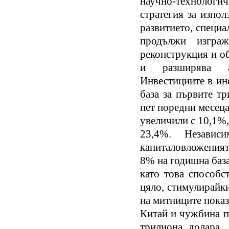
научно-технолог
стратегия за изпо
развитието, специа
продължи изграж
реконструкция и о
и разширява ак
Инвестициите в ин
база за първите тр
пет поредни месеца
увеличили с 10,1%,
23,4%. Независ
капиталовложеният
8% на годишна база
като това способс
цяло, стимулирайк
на митниците показ
Китай и чужбина п
трилиона долара, 