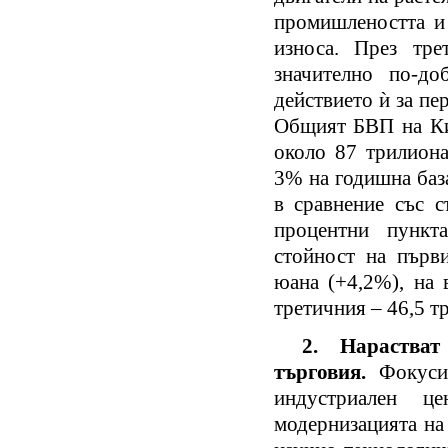
промишлеността и 
износа. През тре
значително по-до
действието ѝ за пе
Общият БВП на Кит
около 87 трилиона
3% на годишна баз
в сравнение със с
процентни пункт
стойност на първ
юана (+4,2%), на 
третичния – 46,5 т
2. Нараства
търговия.
Фокуси
индустриален ц
модернизацията на