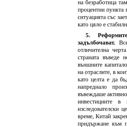
на безработица там
процентни пункта 
ситуацията със зае
като цяло е стаби
5. Реформи
задълбочават.
Вс
отличителна черт
страната въведе 
външните капитало
на отраслите, в ко
като целта е да б
напреднало прои
въвеждаше активно
инвестициите в 
изследователски ц
време, Китай закре
придържане към п