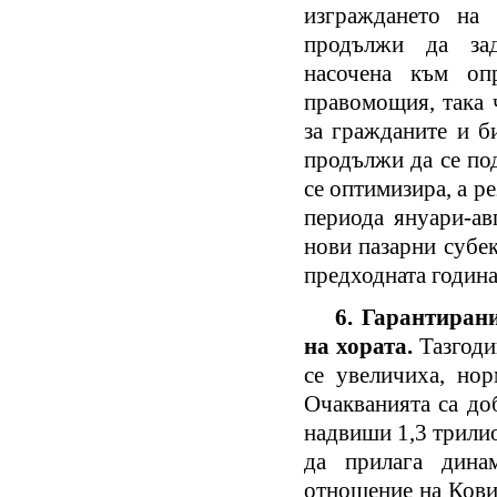
изграждането на 
продължи да зад
насочена към оп
правомощия, така 
за гражданите и б
продължи да се по
се оптимизира, а р
периода януари-ав
нови пазарни субек
предходната го
6. Гарантирани
на хората.
Тазгоди
се увеличиха, нор
Очакванията са до
надвиши 1,3 трили
да прилага дина
отношение на Кови