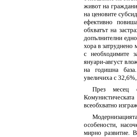
живот на граждани
на ценовите субсид
ефективно повиша
обхватът на застр
допълнителни едно
хора в затруднено 
с необходимите з
януари-август вло
на годишна база.
увеличиха с 32,6
През месец 
Комунистическата
всеобхватно изгра
Модернизацията 
особености, насоч
мирно развитие. 