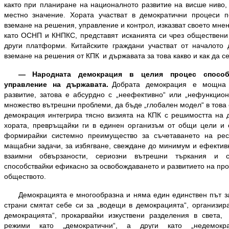
както при планиране на националното развитие на висше ниво, 
местно значение. Хората участват в демократични процеси п
вземане на решения, управление и контрол, изказват своето мне
като ОСНП и КНПКС, представят исканията си чрез обществени
други платформи. Китайските граждани участват от началото
вземане на решения от КПК и държавата за това какво и как да с
— Народната демокрация в целия процес способ
управление на държавата.
Добрата демокрация е мощна 
развитие, затова е абсурдно с „неефективно“ или „нефункцио
множество вътрешни проблеми, да бъде „глобален модел“ в това
демокрация интегрира тясно визията на КПК с решимостта на 
хората, превръщайки ги в единен организъм от общи цели и 
формирайки системно преимущество за съчетаването на рес
мащабни задачи, за избягване, свеждане до минимум и ефектив
взаимни обвързаности, сериозни вътрешни търкания и с
способствайки ефикасно за освобождаването и развитието на пр
обществото.
Демокрацията е многообразна и няма един единствен път за
страни смятат себе си за „водещи в демокрацията“, организир
демокрацията“, прокарвайки изкуствени разделения в света,
режими като „демократични“, а други като „недемократ