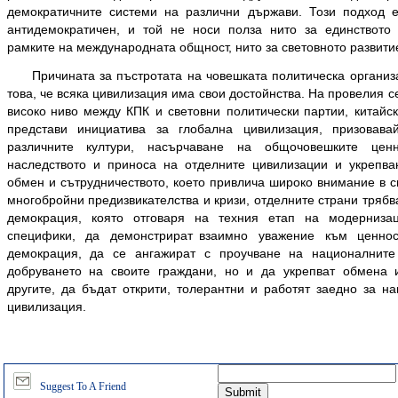
демократичните системи на различни държави. Този подход е
антидемократичен, и той не носи полза нито за единството 
рамките на международната общност, нито за световното развит
Причината за пъстротата на човешката политическа организ
това, че всяка цивилизация има свои достойнства. На провелия с
високо ниво между КПК и световни политически партии, китайс
представи инициатива за глобална цивилизация, призовав
различните култури, насърчаване на общочовешките цен
наследството и приноса на отделните цивилизации и укрепва
обмен и сътрудничеството, което привлича широко внимание в с
многобройни предизвикателства и кризи, отделните страни тряб
демокрация, която отговаря на техния етап на модерниза
специфики, да демонстрират взаимно уважение към ценно
демокрация, да се ангажират с проучване на националнит
добруването на своите граждани, но и да укрепват обмена 
другите, да бъдат открити, толерантни и работят заедно за н
цивилизация.
Suggest To A Friend