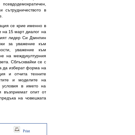
 псевдодемократичен,
и сътрудничеството в
ие.
ация се крие именно в
е на 15 март диалог на
кият лидер Си Дзинпин
айки за уважение към
ности, уважение към
не на междукултурния
вета. Сблъсквайки се с
ва да изберат форма на
ция и отчита техните
стите и моделите на
е условия в името на
и възприемат опит от
апредъка на човешката
Print