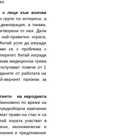
едък.
 с лице към всички
 групи по интереси, а
демокрация, а такава,
летворени от нея. Дали
 най-правилно хората,
 Китай успя да изгради
рави се с проблема с
еритет. Китай изгради
азова медицинска грижа
получават повече от 1
даните от работата на
й-верният признак за
тието на
народната
бикновено по време на
 предизборни кампании
мат право на глас и са
тай хората участват в
вени, икономически и
 мнения и предложения