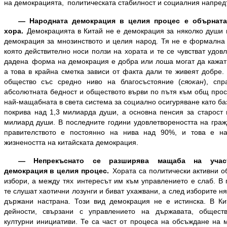
на демокрацията, политическата стабилност и социалния напр
— Народната демокрация в целия процес е обърната
хора.
Демокрацията в Китай не е демокрация за няколко души и
демокрация за мнозинството и целия народ. Тя не е формална 
която действително носи ползи на хората и те се чувстват удов
дадена форма на демокрация е добра или лоша могат да кажат
а това в крайна сметка зависи от факта дали те живеят добре.
общество със средно ниво на благосъстояние (
сяокан
), сп
абсолютната бедност и обществото върви по пътя към общ просп
най-мащабната в света система за социално осигуряване като б
покрива над 1,3 милиарда души, а основна пенсия за старост 
милиард души. В последните години удовлетвореността на граж
правителството е постоянно на нива над 90%, и това е на
жизнеността на китайската демокрация.
— Непрекъснато се разширява мащаба на учас
демокрация
в целия процес.
Хората са политически активни о
избори, а между тях интересът им към управлението е слаб. В
те слушат хаотични лозунги и биват ухажвани, а след изборите ня
държани настрана. Този вид демокрация не е истинска. В Ки
дейности, свързани с управлението на държавата, общест
културни инициативи. Те са част от процеса на обсъждане на