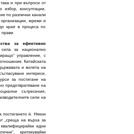
така и при въпроси от
о избор, консултации,
ние по различни канали
 организации, мрежи и
 до края в процеса по
е прави.
ства за ефективно
сила за национално
ниращо“ управление, с
 отношение. Китайската
държавата и волята на
съгласувани интереси,
урси за постигане на
но предотвратяване на
оциални сътресения,
оизводителните сили на
 постигането ѝ. Някои
ат „среща на върха за
 квалифицирайки едни
ични“, критикувайки