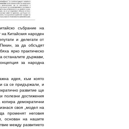
итайско събрание на
 на Китайския народен
епутати и делегати от
Пекин, за да обсъдят
бяха ярко практическо
за останалите държави,
концепция за народна
ажна идея, към която
ги са се придържали, и
мократично развитие ще
ки полезни достижения
а копира демократични
изнася своя „модел на
да променят неговия
л, основан на нашите
твие между развитието