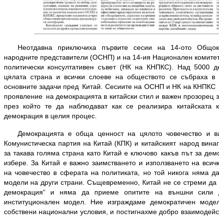
Неотдавна приключиха първите сесии на 14-ото Общок
народните представители (ОСНП) и на 14-ия Национален комитет
политически консултативен съвет (НК на КНПКС). Над 5000 д
цялата страна и всички слоеве на обществото се събраха в 
основните задачи пред Китай. Сесиите на ОСНП и НК на КНПКС 
проявление на демокрацията в китайски стил и важен прозорец 
през който те да наблюдават как се реализира китайската 
демокрация в целия процес.
Демокрацията е обща ценност на цялото човечество и в
Комунистическа партия на Китай (КПК) и китайският народ вина
за такава голяма страна като Китай е ключово какъв път за де
избере. За Китай е важно заимстването и използването на всич
на човечество в сферата на политиката, но той никога няма д
модели на други страни. Същевременно, Китай не се стреми да 
демокрация“ и няма да приеме опитите на външни сили 
институционален модел. Ние изграждаме демократичен моде
собствени национални условия, и постигнахме добро взаимодейс