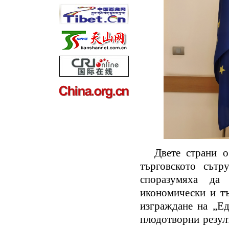
Двете страни 
търговското сът
споразумяха да 
икономически и тъ
изграждане на „Ед
плодотворни резул