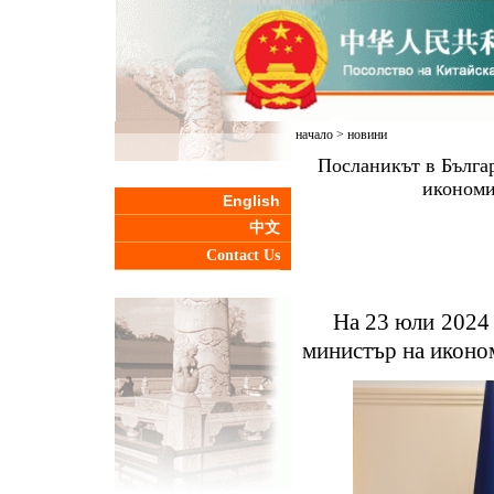
начало
>
новини
Посланикът в Бълга
икономи
English
中文
Contact Us
На 23 юли 2024 
министър на иконо