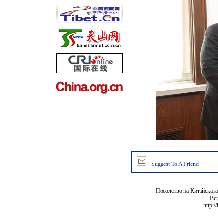
Suggest To A Friend
Посолство на Китайската
Вси
http:/