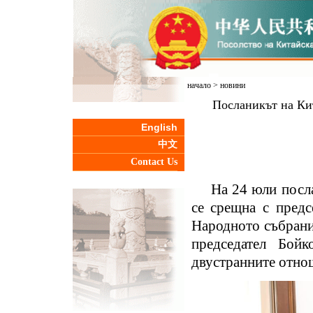
начало
>
новини
Посланикът на Ки
English
中文
Contact Us
На 24 юли посл
се срещна с предс
Народното събрани
председател Бой
двустранните отно