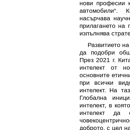
нови професии к
автомобили“. К
насърчава науч
прилагането на 
изпълнява страте
Развитието на
да подобри общ
През 2021 г. Кит
интелект от но
основните етични
при всички вид
интелект. На та
Глобална иници
интелект, в коят
интелект да 
човекоцентрично
доброто, с цел 