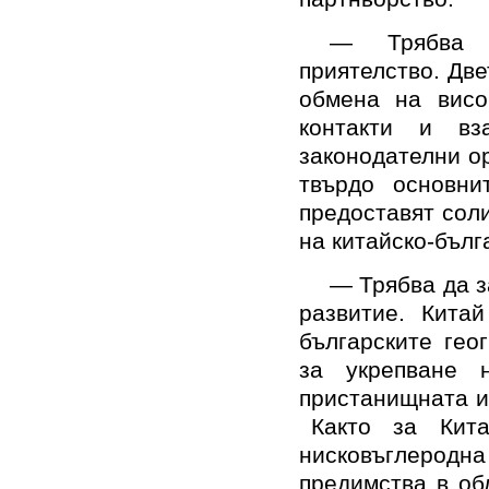
— Трябва 
приятелство. Две
обмена на висо
контакти и вз
законодателни ор
твърдо основни
предоставят сол
на китайско-бълг
— Трябва да з
развитие. Кита
българските гео
за укрепване н
пристанищната и
Както за Кита
нисковъглеродн
предимства в об