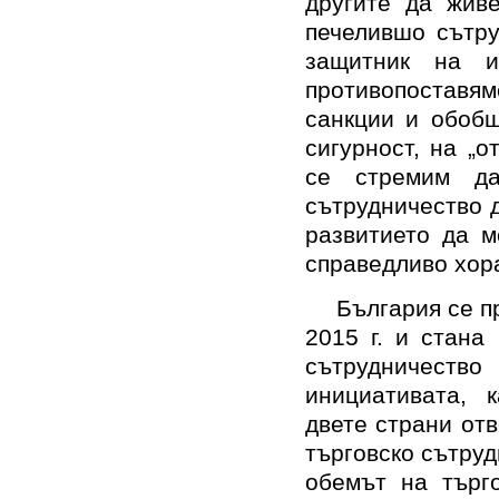
другите да жив
печелившо сътру
защитник на и
противопоставя
санкции и обобщ
сигурност, на „о
се стремим да
сътрудничество д
развитието да м
справедливо хора
България се п
2015 г. и стана
сътрудничество
инициативата, 
двете страни отв
търговско сътруд
обемът на търг