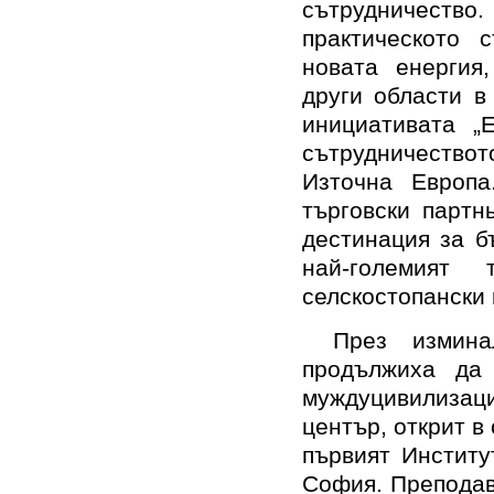
сътрудничест
практическото с
новата енергия
други области в
инициативата „
сътрудничествот
Източна Европа
търговски партн
дестинация за б
най-големият
селскостопански 
През измин
продължиха да
муждуцивилизаци
център, открит в
първият Институ
София. Преподав