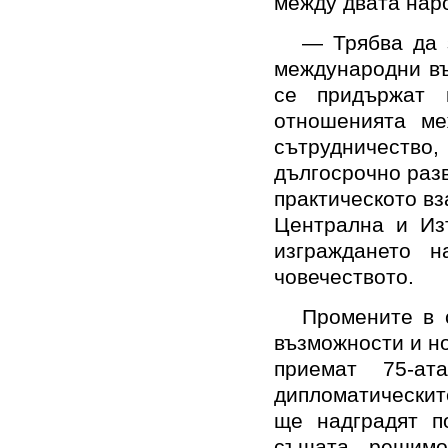
между двата нар
— Трябва да 
международни въ
се придържат 
отношенията м
сътрудничество
дългосрочно разв
практическото в
Централна и Из
изграждането 
човечеството.
Промените в 
възможности и но
приемат 75-ат
дипломатическит
ще надградят п
същата решимо