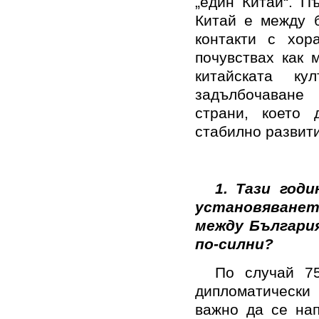
„един Китай“. П
Китай е между б
контакти с хор
почувствах как 
китайската к
задълбочаване
страни, което 
стабилно развит
1.
Тази год
установяване
между България
по-силни?
По случай 75
дипломатически
важно да се нап