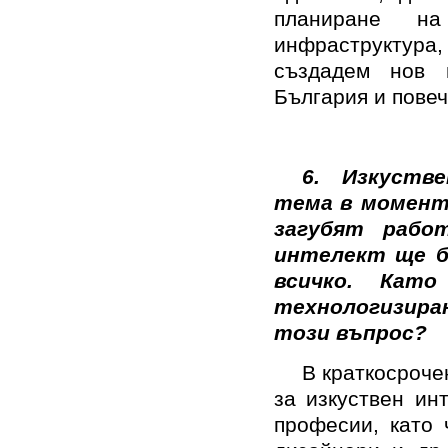
планиране на
инфраструктура
създадем нов 
България и повеч
6.
Изкуств
тема в момента
загубят рабо
интелект ще б
всичко. Кат
технологизиран
този въпрос?
В краткосроче
за изкуствен ин
професии, като 