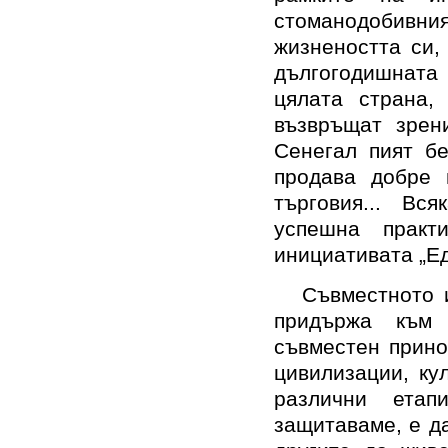
стоманодобивния
жизнеността си,
дългогодишната
цялата страна,
възвръщат зрен
Сенегал пият бе
продава добре 
търговия... Вс
успешна практ
инициативата „Ед
Съвместното 
придържа към 
съвместен прино
цивилизации, ку
различни етап
защитаваме, е д