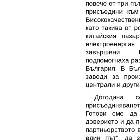
повече от три пъ
присъедини към
Висококачествен
като такива от р
китайския паза
електроенерги
завършени. 
подпомогнаха ра
България. В Бъл
заводи за прои
централи и други
Догодина 
присъединяването
Готови сме да
доверието и да 
партньорството 
един път“, да 