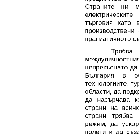
Страните ни м
електрическит
търговия като 
производствени
прагматичното с
— Трябва 
междуличностн
непрекъснато да
България в об
технологиите, ту
области, да подк
да насърчава к
страни на всичк
страни трябва 
режим, да ускор
полети и да съз