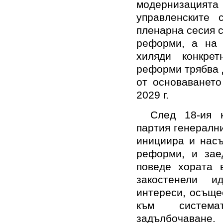
модернизацията 
управленските 
пленарна сесия с
реформи, а на
хиляди конкре
реформи трябва 
от основаването
2029 г.
След 18-ия к
партия генералн
инициира и насъ
реформи, и зае
поведе хората 
закостенели и
интереси, осъще
към системат
задълбочаване.