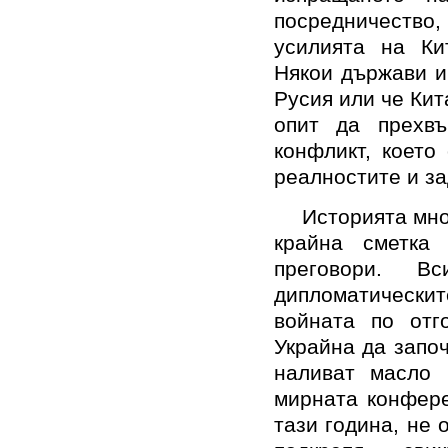
посредничество,
усилията на Ки
Някои държави и
Русия или че Кит
опит да прехвъ
конфликт, коет
реалностите и за
Историята мно
крайна сметка
преговори. В
дипломатически
войната по отг
Украйна да запо
наливат масло 
мирната конфере
тази година, не 