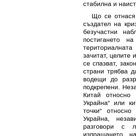
стабилна и наист
Що се отнася
създател на кри
безучастни наб
постигането н
териториалната 
зачитат, целите 
се спазват, зако
страни трябва д
водещи до разр
подкрепени. Нез
Китай относно 
Украйна“ или ки
точки“ относно
Украйна, неза
разговори с 
изпращането на