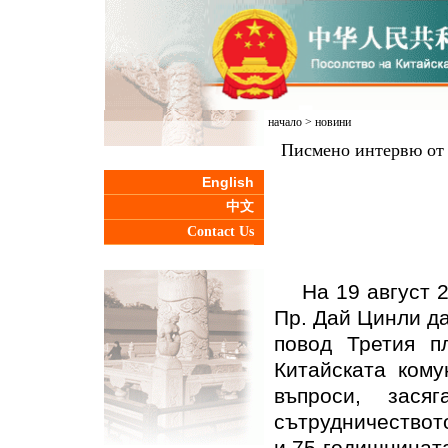
начало
>
новини
Писмено интервю от 
English
中文
Contact Us
На 19 август 2
Пр. Дай Цинли да
повод Третия п
Китайската кому
въпроси, засяг
сътрудничеството