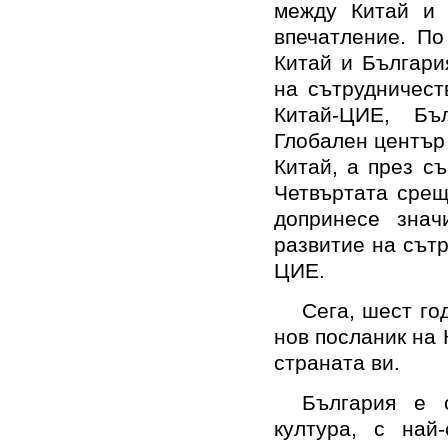
между Китай и 
впечатление. П
Китай и Българи
на сътрудничест
Китай-ЦИЕ, Бъ
Глобален център
Китай, а през с
Четвъртата срещ
допринесе знач
развитие на сът
ЦИЕ.
Сега, шест го
нов посланик на 
страната ви.
България е 
култура, с най