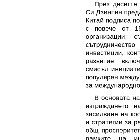
През десетте 
Си Дзинпин предл
Китай подписа по
с повече от 1
организации, 
сътрудничество
инвестиции, кои
развитие, вклю
смисъл инициати
популярен между
за международно
В основата н
изграждането н
засилване на ко
и стратегии за р
общ просперитет
рамките на ин