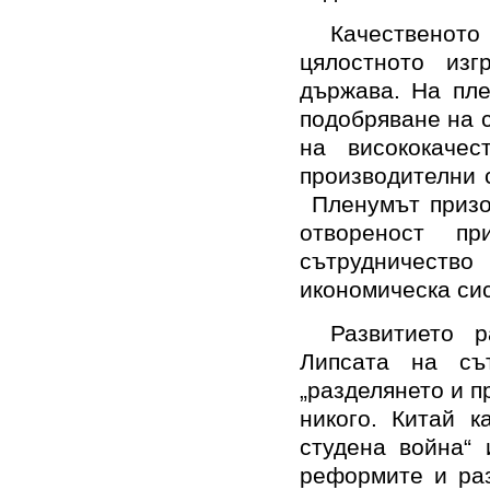
Качественото
цялостното изг
държава. На пле
подобряване на 
на висококаче
производителни 
Пленумът призов
отвореност п
сътрудничест
икономическа сис
Развитието 
Липсата на сът
„разделянето и п
никого. Китай к
студена война“ 
реформите и раз