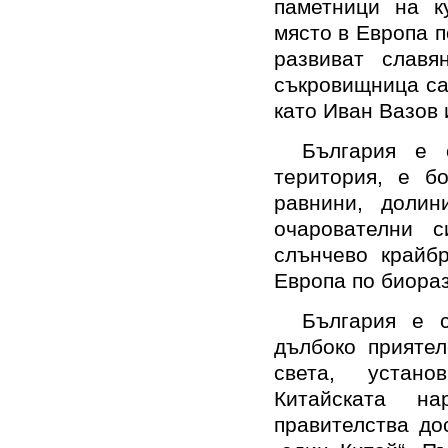
паметници на к
място в Европа п
развиват славя
съкровищница са
като Иван Вазов 
България е 
територия, е б
равнини, доли
очарователни 
слънчево крайб
Европа по биора
България е 
дълбоко приятел
света, устан
Китайската н
правителства до