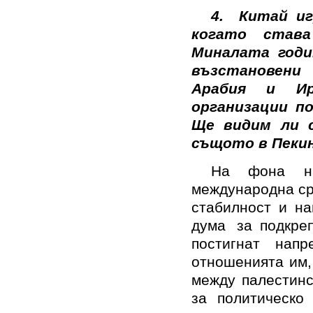
4.
Китай иг
когато став
Миналата годи
възстановен
Арабия и Ир
организации по
Ще видим ли с
същото в Пеки
На фона на
международна ср
стабилност и на
дума за подкре
постигнат нап
отношенията им,
между палестинс
за политическо