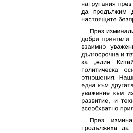
натрупания през
да продължим 
настоящите безп
През изминали
добри приятели,
взаимно уважен
дългосрочна и т
за „един Кита
политическа ос
отношения. Наш
една към другат
уважение към из
развитие, и те
всеобхватно прия
През измин
продължиха да 