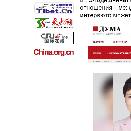
и 75-годишнинат
отношения меж
интервюто можете