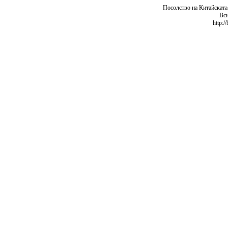
Посолство на Китайската
Вси
http:/