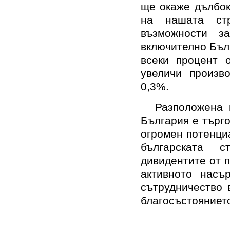
ще окаже дълбок
на нашата ст
възможности з
включително Бъл
всеки процент 
увеличи произв
0,3%.
Разположена 
България е търг
огромен потенци
българската 
дивидентите от п
активното насъ
сътрудничество 
благосъстоянието