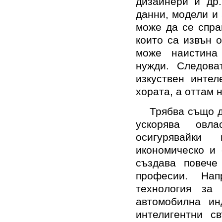
дизайнери и др.
данни, модели и 
може да се спра
които са извън 
може наистина
нужди. Следов
изкуствен интел
хората, а оттам 
Трябва също д
ускорява овла
осигурявайки
икономическо и 
създава повече
професии. Нап
технология за 
автомобилна ин
интелигентни с