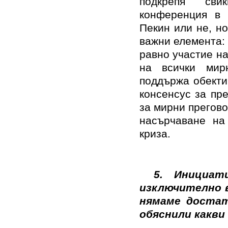
подкрепя сви
конференция в 
Пекин или не, но
важни елемента: 
равно участие н
на всички мир
поддържа обекти
консенсус за пр
за мирни прегово
насърчаване на
криза.
5.
Инициат
изключително в
нямаме достат
обяснили какви