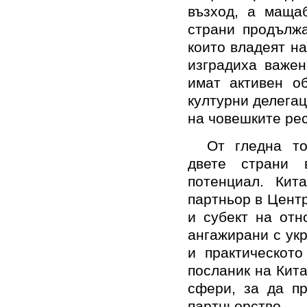
възход, а маща
страни продължа
които владеят на
изградиха важен
имат активен о
културни делегац
на човешките рес
От гледна т
двете страни 
потенциал. Кит
партньор в Цент
и субект на от
ангажирани с ук
и практическото
посланик на Кита
сфери, за да п
партньорство.