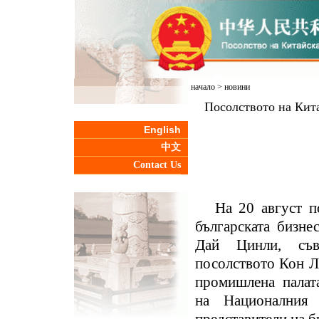
начало
>
новини
Посолството на Кита
English
中文
Contact Us
На 20 август п
българската бизне
Дай Цинли, съв
посолството Кон Л
промишлена палата
на Националния 