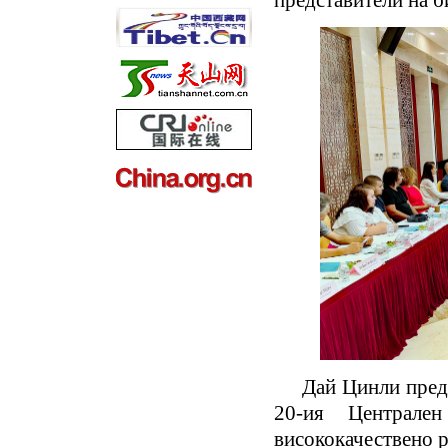
представители на б
Дай Цинли предс
20-ия Централе
висококачествено р