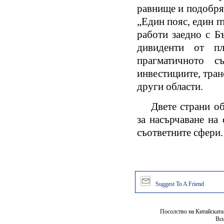
равнище и подобря
„Един пояс, един п
работи заедно с Б
дивиденти от пл
прагматичното с
инвестициите, тран
други области.
Двете страни о
за насърчаване на
съответните сфери.
Suggest To A Friend
Посолство на Китайската
Вси