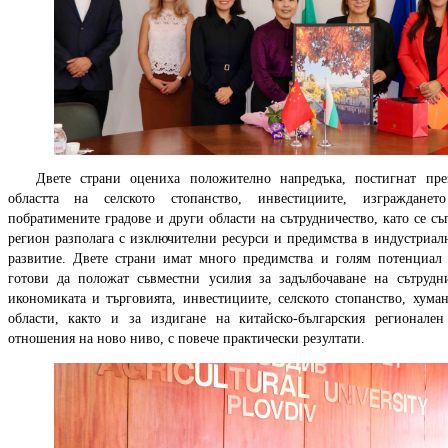
Двете страни оцениха положително напредъка, постигнат пр
областта на селското стопанство, инвестициите, изграждане
побратимените градове и други области на сътрудничество, като се съ
регион разполага с изключителни ресурси и предимства в индустриалн
развитие. Двете страни имат много предимства и голям потенциал 
готови да положат съвместни усилия за задълбочаване на сътрудни
икономиката и търговията, инвестициите, селското стопанство, хума
области, както и за издигане на китайско-българския регионале
отношения на ново ниво, с повече практически резултати.