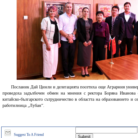
Посланик Дай Цинли и делегацията посетиха още Аграрния универ
проведоха задълбочен обмен на мнения с ректора Боряна Иванова 
китайско-българското сътрудничество в областта на образованието и се
работилница „Лубан“.
Suggest To A Friend