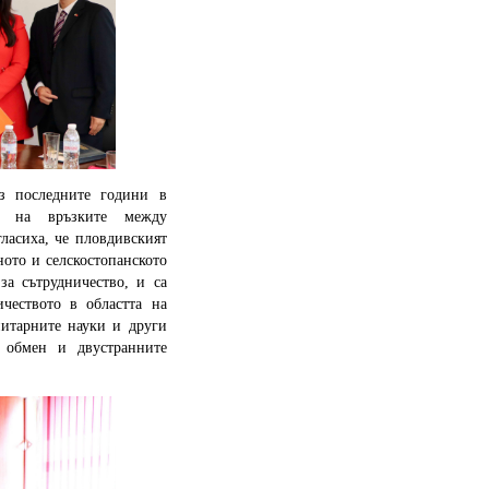
ез последните години в
то на връзките между
гласиха, че пловдивският
ото и селскостопанското
за сътрудничество, и са
чеството в областта на
нитарните науки и други
н обмен и двустранните