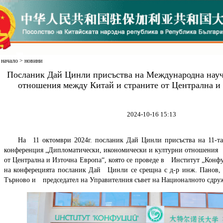
начало
>
новини
Посланик Дай Цинли присъства на Международна науч
отношения между Китай и страните от Централна и
2024-10-16 15:13
На 11 октомври 2024г. посланик Дай Цинли присъства на 11-
конференция „Дипломатически, икономически и културни отношения 
от Централна и Източна Европа“, която се проведе в Институт „Конф
на конферецията посланик Дай Цинли се срещна с д-р инж. Панов,
Търново и председател на Управителния съвет на Националното сдру