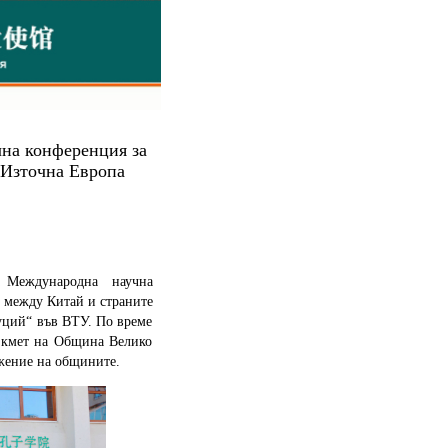
на конференция за
 Източна Европа
та Международна научна
между Китай и страните
уций“ във ВТУ. По време
 кмет на Община Велико
жение на общините.