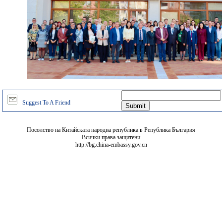
Suggest To A Friend
Посолство на Китайската народна република в Република България
Всички права защитени
http://bg.china-embassy.gov.cn