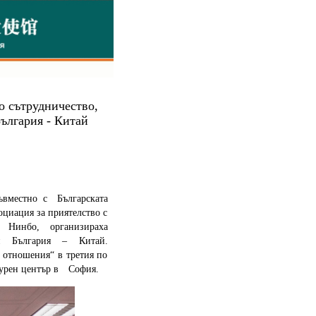
о сътрудничество,
ългария - Китай
ъвместно с Българската
циация за приятелство с
Нинбо, организираха
я България – Китай.
 отношения“ в третия по
турен център в София.