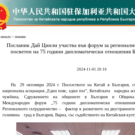
начало
>
новини
Посланик Дай Цинли участва във форум за регионалн
посветен на 75 години дипломатически отношения Б
2024-11-01 20:16
На 29 октомври 2024 г. Посолството на Китай в България, с
национална асоциация „Един пояс, един път“, Китайската народна асо
чужбина, Сдружението на общините в България и Община 
Международен форум „75 години дипломатически отношени
Регионалното сътрудничество – фактор в развитието на двустранните
големина град в България, Варна, със съдействието на Китайския кул