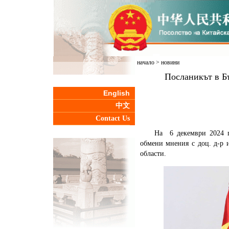
начало
>
новини
Посланикът в Б
English
中文
Contact Us
На 6 декември 2024 
обмени мнения с доц. д-р 
области.