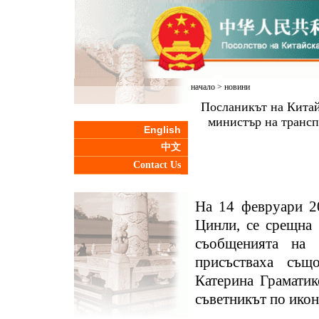
начало
>
новини
Посланикът на Китай
министър на трансп
English
中文
Contact Us
На 14 февруари 20
Цинли, се срещна 
съобщенията на 
присъстваха същ
Катерина Граматик
съветникът по ико