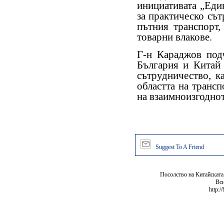
инициативата „Еди
за практическо съ
пътния транспорт,
товарни влакове.
Г-н Караджов под
България и Китай 
сътрудничество, к
областта на трансп
на взаимноизгоднот
Suggest To A Friend
Посолство на Китайската
Вси
http:/