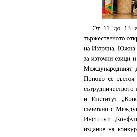
От 11 до 13 а
тържественото отк
на Източна, Южна 
за източни езици 
Международният д
Попово се състоя 
сътрудничеството
и Институт „Конф
съчетано с Междун
Институт „Конфу
издание на конкур