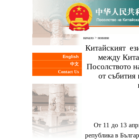
начало
>
новини
Китайският ези
между Кита
English
中文
Посолството н
Contact Us
от събития
От 11 до 13 апр
република в Бълга