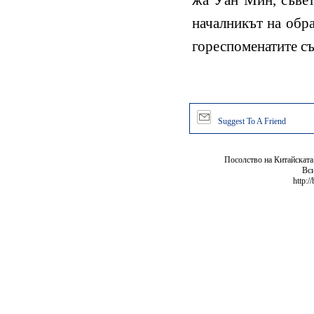
жа Уан Мин, съвет
началникът на обра
гореспоменатите съ
Suggest To A Friend
Посолство на Китайската
Вси
http:/