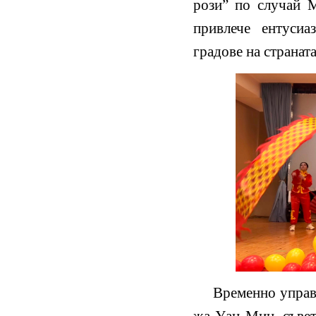
рози” по случай М
привлече ентусиа
градове на страната
Временно управ