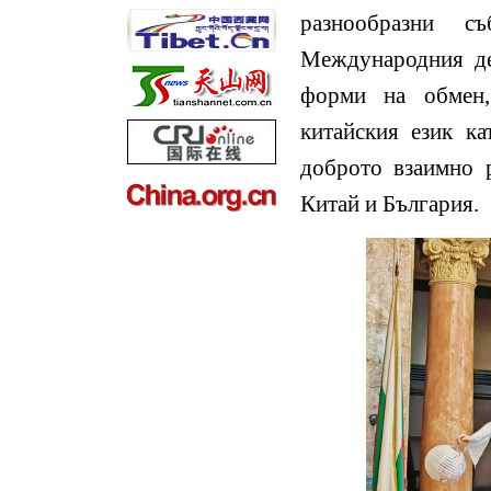
разнообразни с
Международния де
форми на обмен,
китайския език к
доброто взаимно 
Китай и България.