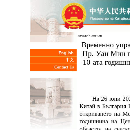
начало
>
новини
Временно упра
Пр. Уан Мин п
English
中文
10-ата годиш
Contact Us
На 26 юни 2025 г
Китай в България 
откриването на Ме
годишнина на Цен
областта на селс