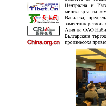
Централна и Изт
министърът на зем
Василева, предсе
заместник-регион
Азия на ФАО Набил
Българската търго
произнесоха привет