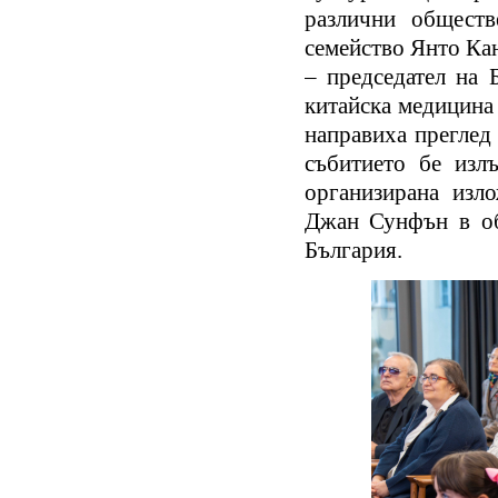
различни обществ
семейство Янто Ка
– председател на 
китайска медицина 
направиха преглед
събитието бе изл
организирана изл
Джан Сунфън в обл
България.