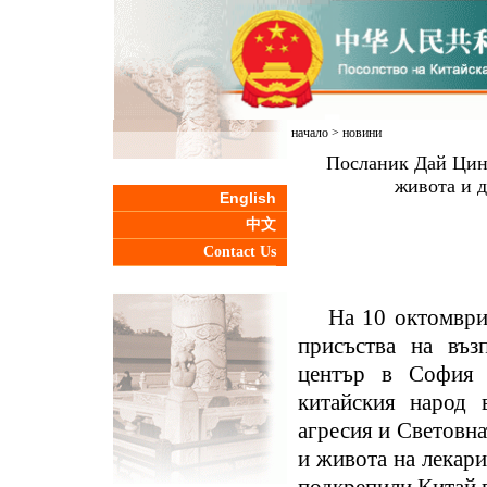
начало
>
новини
Посланик Дай Цинл
живота и 
English
中文
Contact Us
На 10 октомври
присъства на въз
център в София 
китайския народ 
агресия и Световна
и живота на лекар