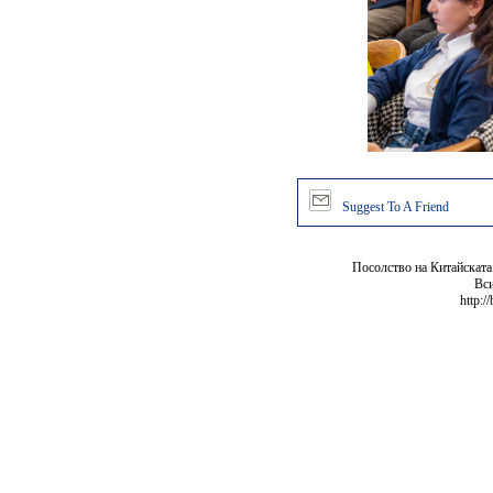
Suggest To A Friend
Посолство на Китайската
Вси
http:/