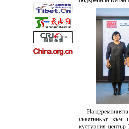
подкрепили Китай п
На церемонията
съветникът към 
културния център 