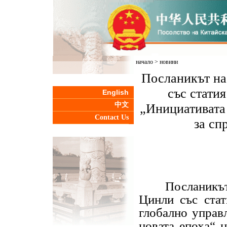
начало
>
новини
Посланикът на
със статия
English
中文
„Инициативата 
Contact Us
за сп
Посланикът н
Цинли със стат
глобално управл
новата епоха“ н