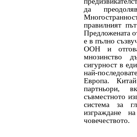
предизвикателст
да преодоля
Многостранност
правилният път
Предложената о
е в пълно съзву
ООН и отгова
мнозинство д
сигурност в еди
най-последов
Европа. Кита
партньори, в
съвместното из
система за г
изграждане н
човечеството.