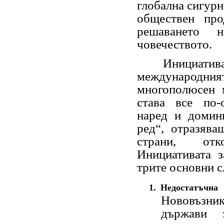
глобална сигурн
обществен про
решаването 
човечеството.
Инициативата
международния
многополюсен 
става все по-
наред и домин
ред“, отразява
страни, отк
Инициативата з
трите основни с
1.
Недостатъчн
Нововъзни
държави 