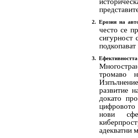
историч
представит
2.
Ерозия на авто
често се п
сигурност 
подкопават
3.
Ефективнос
Многостра
тромаво н
Изпълнени
развитие н
докато пр
цифровото 
нови сфе
киберпро
адекватни м