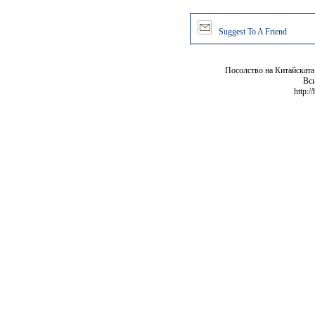
Suggest To A Friend
Посолство на Китайската
Вси
http:/