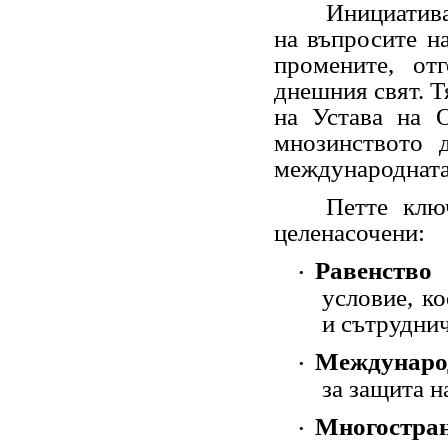
Инициативата 
на въпросите н
промените, от
днешния свят. Т
на Устава на 
мнозинството 
международната
Петте ключов
целенасочени:
Равенство
·
условие, к
и сътрудни
Междунаро
·
за защита н
Многостра
·