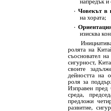
напредък и
Човекът в 
·
на хората;
Ориентаци
·
изисква кон
Инициативата 
ролята на Кита
съосновател на
сигурност, Кит
своите задълж
дейността на о
роля за поддър
Изправен пред 
среда, предсе
предложи чети
развитие, сигу