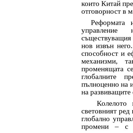
които Китай пре
отговорност в 
Реформата 
управление 
съществуващия 
нов извън него
способност и е
механизми, т
променящата се
глобалните п
пълноценно на и
на развиващите 
Колелото на 
световният ред 
глобално управ
промени – с 