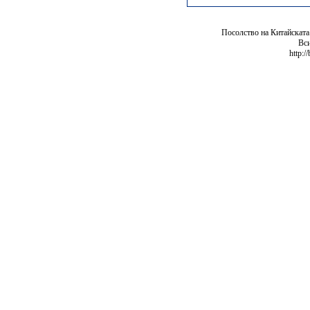
Посолство на Китайската
Вси
http:/