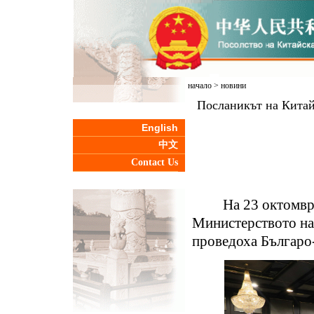
начало
>
новини
Посланикът на Китай
English
中文
Contact Us
На 23 октомври в
Министерството на
проведоха Българо