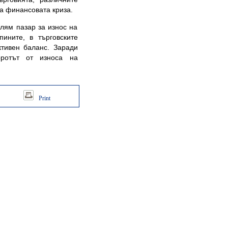
на финансовата криза.
ям пазар за износ на
ините, в търговските
тивен баланс. Заради
оротът от износа на
Print