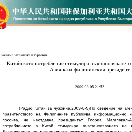
начало
>
икономика и търговия
Китайското потребление стимулира възстановяването
Азия-каза филипинския президент
2009-08-05 21:52
(Радио Китай за чужбина,2009-8-5)По сведение на агенци
правителството на Филипините публикува информационно к
посочва, че неотдавна президентът Глориа Магапакал-
потреблението в Китай стимулира възстановяването на 
Благодарение на регионалното развитие на икономиката и тъ