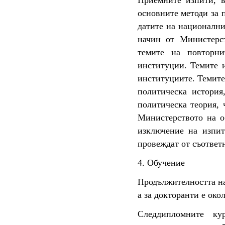
Приемните изпити, в
основните методи за 
датите на национални
начин от Министерст
темите на повторни
институции. Темите и
институциите. Темите
политическа история
политическа теория, 
Министерството на о
изключение на изпит
провеждат от съответ
4. Обучение
Продължителността на 
а за докторанти е окол
Следдипломните ку