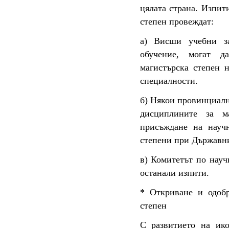
цялата страна. Изпит
степен провеждат:
а) Висши учебни за
обучение, могат д
магистърска степен 
специалности.
б) Някои провинциалн
дисциплините за м
присъждане на науч
степени при Държавни
в) Комитетът по науч
останали изпити.
* Откриване и одобр
степен
С развитието на ик