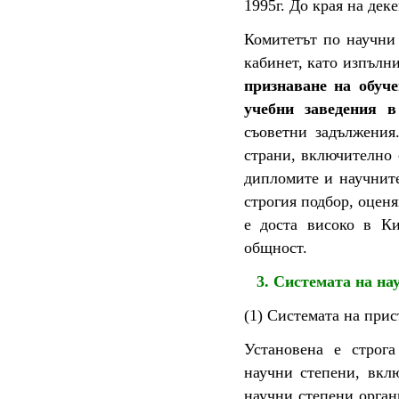
1995г. До края на дек
Комитетът по научни
кабинет, като изпълн
признаване на обуч
учебни заведения 
съоветни задължения
страни, включително 
дипломите и научните
строгия подбор, оцен
е доста високо в К
общност.
3. Системата на на
(1) Системата на при
Установена е строг
научни степени, вкл
научни степени орган