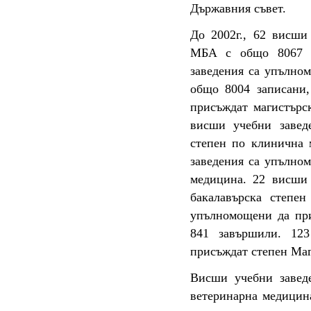
Държавния съвет.
До 2002г., 62 висши
МБА с общо 8067 з
заведения са упълном
общо 8004 записани
присъждат магистърс
висши учебни завед
степен по клинична 
заведения са упълно
медицина. 22 висши
бакалавърска степе
упълномощени да при
841 завършили. 12
присъждат степен Маг
Висши учебни завед
ветеринарна медицин