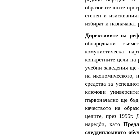
образователните прог
степен и изискваният
избират и назначават 
Директивите на реф
обнародвани съвм
комунистическа па
конкретните цели на 
учебни заведения ще 
на икономическото, н
средства за успешно
ключови университе
първоначално ще бъда
качеството на образ
целите, през 1995г. 
наредби, като
Предл
следдипломното обу