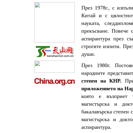
През 1978г., с изпъл
Китай и с цялостнот
науката, следдипло
прекъсване. Повече 
аспирантура през съ
строгите изпити. Пре
души.
През 1980г. Посто
народните представ
степен на КНР.
Пр
приложението на Нар
която е възприет т
магистърска и док
бакалавърска степен 
магистърска и докт
аспирантура.