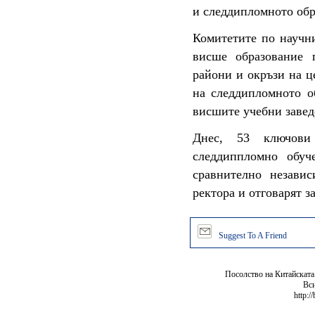
и следдипломното обр
Комитетите по научни
висше образование 
райони и окръзи на ц
на следдипломното о
висшите учебни завед
Днес, 53 ключови
следдиппломно обуч
сравнително незави
ректора и отговарят з
Suggest To A Friend
Посолство на Китайската
Вси
http:/