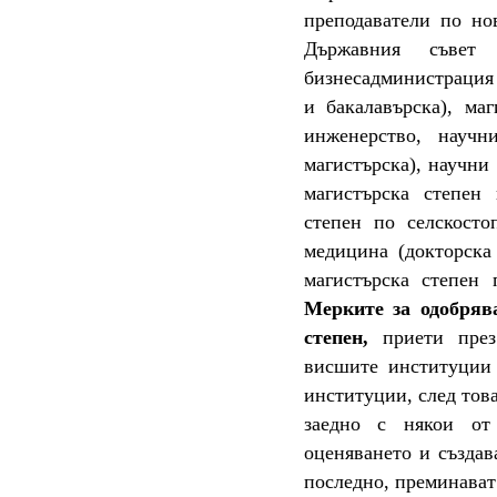
преподаватели по но
Държавния съвет
бизнесадминистрация 
и бакалавърска), ма
инженерство, науч
магистърска), научни
магистърска степен
степен по селскосто
медицина (докторска
магистърска степен 
Мерките за одобряв
степен,
приети през
висшите институции 
институции, след тов
заедно с някои от 
оценяването и създав
последно, преминават