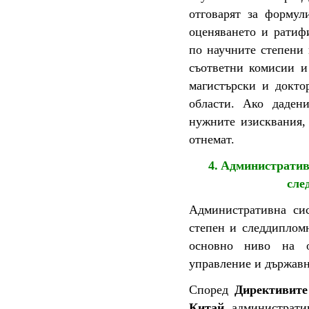
отговарят за формул
оценяването и ратифи
по научните степени 
съответни комисии и
магистърски и докто
области. Ако даден
нужните изисквания,
отнемат.
4.
A
дминистративн
сле
Aдминистративна сис
степен и следдипломн
основно ниво на о
управление и държавн
Според
Директивите
Китай,
администрати