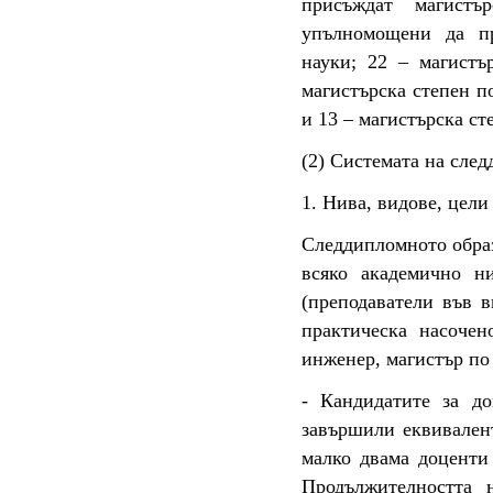
присъждат магистъ
упълномощени да пр
науки; 22 – магистъ
магистърска степен п
и 13 – магистърска ст
(2) Системата на сле
1. Нива, видове, цел
Следдипломното образ
всяко академично н
(преподаватели във в
практическа насочен
инженер, магистър по
- Кандидатите за до
завършили еквивалент
малко двама доценти 
Продължителността 