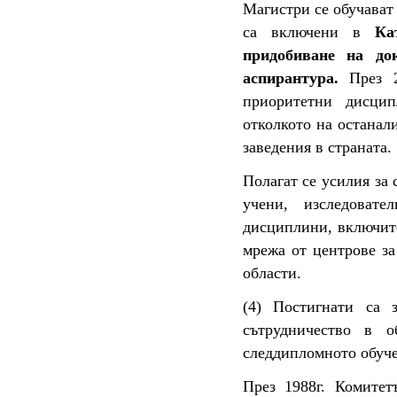
Магистри се обучават
са включени в
Ка
придобиване на до
аспирантура.
През 
приоритетни дисцип
отколкото на останал
заведения в страната.
Полагат се усилия за
учени, изследоват
дисциплини, включите
мрежа от центрове за
области.
(4) Постигнати са 
сътрудничество в 
следдипломното обуче
През 1988г. Комите