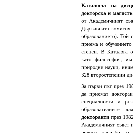
Каталогът на дисц
докторска и магистъ
от Академичният съв
Държавната комисия 
образованието). Той 
приема и обучението 
степен. В Каталога 
като философия, ико
природни науки, инже
328 второстепенни д
За първи път през 198
да приемат докторан
специалности и рък
образователните в
докторанти
през 198
Академичният съвет п
редица наредби за 