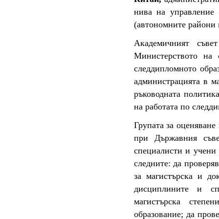
нива на управление 
(автономните райони 
Академичният съве
Министерството на 
следдипломното образ
администрацията в ма
ръководната политика
на работата по следд
Групата за оценяване
при Държавния съв
специалисти и учени 
следните: да проверя
за магистърска и до
дисциплините и сп
магистърска степе
образование; да пров