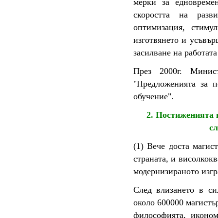
мерки за едновреме
скоростта на разв
оптимизация, стиму
изготвянето и усъвър
засилване на работата
През 2000г. Минис
"Предложенията за п
обучение".
2. Постиженията 
с
(1) Вече доста магис
страната, и висолкок
модернизираното изгр
След влизането в с
около 600000 магистъ
философията, иконом