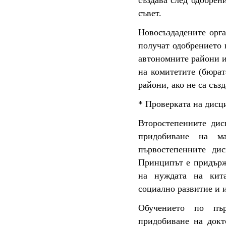
създава след одобрен
съвет.
Новосъздадените орга
получат одобрението 
автономните райони и
на комитетите (бюрат
райони, ако не са съз
* Проверката на дисц
Второстепенните ди
придобиване на ма
първостепенните ди
Принципът е придържа
на нуждата на кита
социално развитие и и
Обучението по пър
придобиване на докт