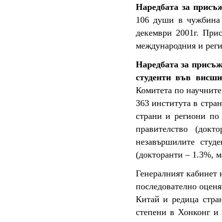
Наредбата за присъж
106 души в чужбина 
декември 2001г. При
международния и реги
Наредбата за присъж
студенти във висши
Комитета по научните
363 института в стра
страни и региони по 
правителство (докт
незавършилите студе
(докторанти – 1.3%, м
Генералният кабинет 
последователно оценя
Китай и редица стра
степени в Хонконг и 