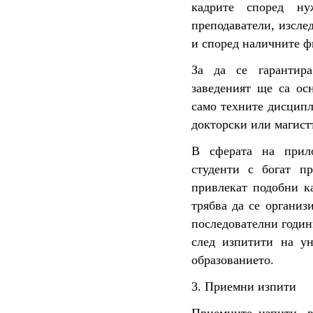
кадрите според ну
преподаватели, изсле
и според наличните ф
За да се гарантира
заведеният ще са ос
само техните дисцип
докторски или магист
В сферата на прил
студенти с богат п
привлекат подобни к
трябва да се организ
последователни годин
след изпитити на у
образованието.
3. Приемни изпити