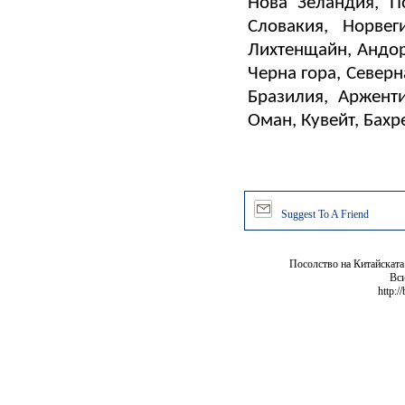
Нова Зеландия, По
Словакия, Норвег
Лихтенщайн, Андор
Черна гора, Северн
Бразилия, Арженти
Оман, Кувейт, Бахр
Suggest To A Friend
Посолство на Китайската
Вси
http:/