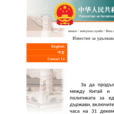
начало
>
консулска служба
>
Виза з
Известие за удължав
English
中文
Contact Us
За да продъ
между Китай и 
политиката за е
държави, включите
часа на 31 декем