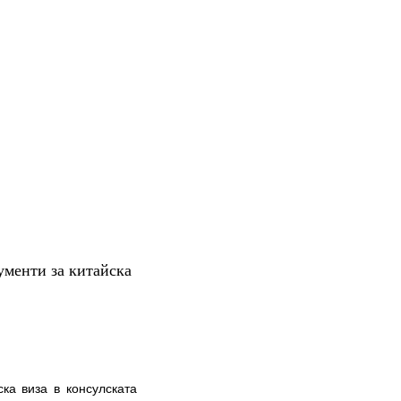
ументи за китайска
ка виза в консулската