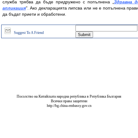
служба трябва да бъде придружено с попълнена „
Здравна д
апликация
". Ако декларацията липсва или не е попълнена прав
да бъдат приети и обработени.
Suggest To A Friend
Посолство на Китайската народна република в Република България
Всички права защитени
http://bg.china-embassy.gov.cn