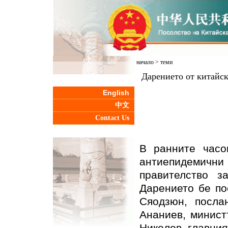
начало
>
теми
Дарението от китайск
English
中文
Contact Us
В ранните часо
антиепидемични 
правителство з
Дарението бе по
Сяодзюн, посла
Ананиев, минист