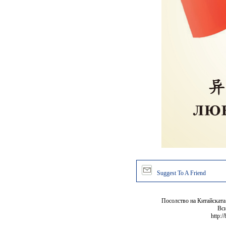
Suggest To A Friend
Посолство на Китайската
Вси
http:/