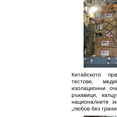
Китайското пр
тестове, мед
изолационни оч
ръкавици, калц
националните з
„любов без грани