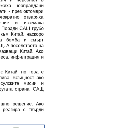
жиха неоправдани
ати - през октомври
ократно отваряха
ение
и изземаха
Поради САЩ грубо
към Китай, наскоро
за бомба и смърт
Щ. А посолството на
мазващи Китай. Ако
меса, инфилтрация и
а
с
Китай, но това е
лива
. Всъщност,
ако
нсулските мисии
и
уг
ата страна
, САЩ
шно решение. Ако
 реагира с твърди