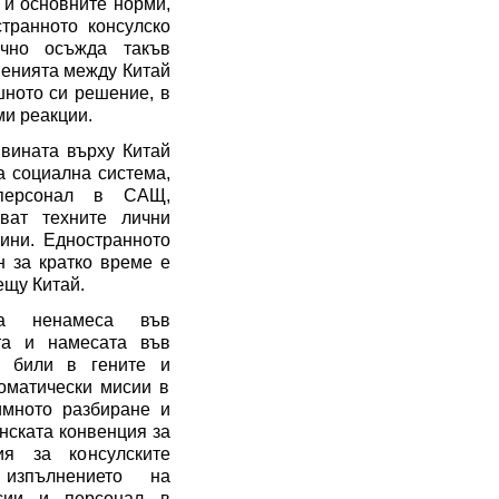
и основните норми,
транното консулско
чно осъжда такъв
шенията между Китай
ното си решение, в
и реакции.
вината върху Китай
а социална система,
персонал в САЩ,
ва
т
техните лични
ини. Едностранното
н за кратко време е
ещу Китай.
а ненамеса във
та
и намесата във
а били
в гените и
оматически мисии в
мното разбира
не
и
нската конвенция за
ия за консулските
зпълнението на
сии
и персонал в