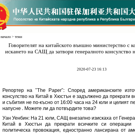
начало
>
теми
Говорителят на китайското външно министерство с к
искането на САЩ да затвори генералното консулство 
2020-07-23 16:13
Репортер на "The Paper": Според
американските
изт
консулство на Китай в Хюстън
е
задължено
да
прекрати в
и събития не по-късно от
16:00 часа на 24 юли и
целият п
напусн
е
. Може
те
ли да потвърди
те това
?
У
ан
У
енбин: На 21 юли
,
САЩ
внезапно
изискаха от
Г
енера
Китай
в Хюстън
да прекрати всичките си операции 
политическа провокация, едностранно
лансирана от ам