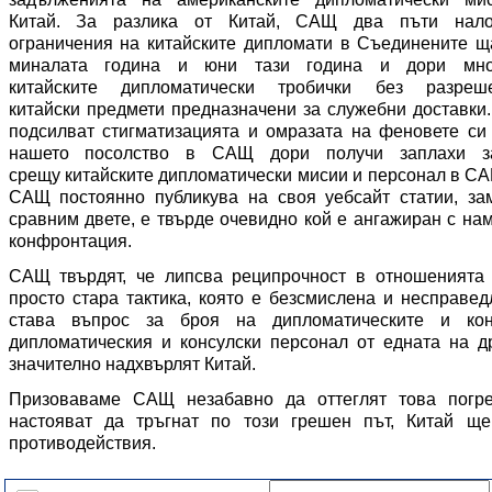
Китай.
За разлика от
Китай
, САЩ два пъти нало
ограничения на китайските дипломати в Съединените щ
миналата година и юни тази година и дори мног
китайски
те
дипломатически
тробички без разреш
китайски
предмети предназначени за служебни
доставки.
подсилват стигматизацията и омразата на феновете
си
нашето посолство в САЩ дори получи заплахи 
срещу
китайските дипломатически мисии и персонал в СА
САЩ постоянно публикува на своя уебсайт статии, за
сравним двете, е твърде очевидно кой е ангажиран с на
конфронтация.
САЩ
твърд
ят
, че
липсва
реципрочност
в отношеният
прост
о
стар
а тактика, която е
безсмислен
а и несправед
става въпрос за
броя на дипломатическите и ко
дипломатическия и консулски персонал
от
едната
на др
значително надхвърля
т
Китай.
Призоваваме
САЩ
незабавно да оттегл
ят
това погре
настоява
т
да тръгн
ат
по този грешен път, Китай ще
противодействия
.