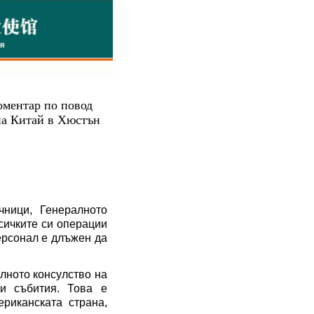
оментар по повод
на Китай в Хюстън
очници,
Г
енералното
сичките си операции
ерсонал е
длъжен
да
лното консулство
на
и събития
.
Това е
ериканската страна
,