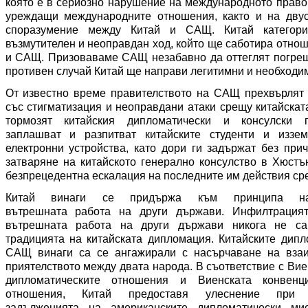
която е в
сериозно
наруш
ение на
международното право 
уреждащи международните отношения, както
и на
двус
споразумение между Китай и САЩ. Китай категори
възмутителен и неоправдан ход, който ще саботира отно
и САЩ. Призоваваме САЩ незабавно да оттеглят погреш
противен случай Китай ще направи
легитимни
и необходим
От известно време правителството на САЩ прехвърля
т
със стигматизация и неоправдани атаки срещу китайскат
тормозят китайски
я
дипломатически и консулски 
за
плашва
т
и разпитва
т
китайски
те
студенти и иззем
електронни устройства, като дори ги задържа
т
без прич
затваряне на китайското генерално консулство в Хюстъ
безпрецедентна ескалация на последните
им
действия ср
Китай винаги се придържа към принципа н
вътрешн
ата
работ
а
на други държави.
Инфилтрация
вътрешн
ата
работ
а
на други държави никога не с
традицията
на китайската дипломация. Китайските дипл
САЩ винаги са се ангажирали с насърчава
не на
взаи
приятелството между
двата
народ
а
.
В съответствие с Вие
дипломатическите отношения и Виенската конвенц
отношения,
Китай
предоставя улеснение при
и
задълженията
на американските дипломатически
ми